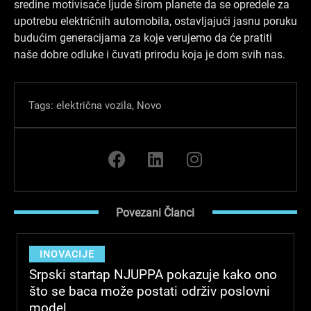
sredine motivisaće ljude širom planete da se opredele za
upotrebu električnih automobila, ostavljajući jasnu poruku
budućim generacijama za koje verujemo da će pratiti
naše dobre odluke i čuvati prirodu koja je dom svih nas.
Tags:
električna vozila
,
Novo
F
L
I
a
i
n
c
n
s
e
k
t
Povezani Članci
b
e
a
o
d
g
o
i
r
INOVACIJE
k
n
a
Srpski startap NJUPPA pokazuje kako ono
m
što se baca može postati održiv poslovni
model