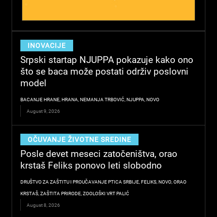
INOVACIJE
Srpski startap NJUPPA pokazuje kako ono
što se baca može postati održiv poslovni
model
BACANJE HRANE
,
HRANA
,
NEMANJA TRBOVIĆ
,
NJUPPA
,
NOVO
August 9, 2026
OČUVANJE ŽIVOTNE SREDINE
Posle devet meseci zatočeništva, orao
krstaš Feliks ponovo leti slobodno
DRUŠTVO ZA ZAŠTITU I PROUČAVANJE PTICA SRBIJE
,
FELIKS
,
NOVO
,
ORAO
KRSTAŠ
,
ZAŠTITA PRIRODE
,
ZOOLOŠKI VRT PALIĆ
August 8, 2026