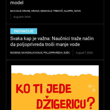
model
BACANJE HRANE
,
HRANA
,
NEMANJA TRBOVIĆ
,
NJUPPA
,
NOVO
August 9, 2026
INOVACIJE
Svaka kap je važna: Naučnici traže način
da poljoprivreda troši manje vode
BIOSENS
,
NAVODNJAVANJE
,
POLJOPRIVREDA
,
SUŠA
August 7, 2026