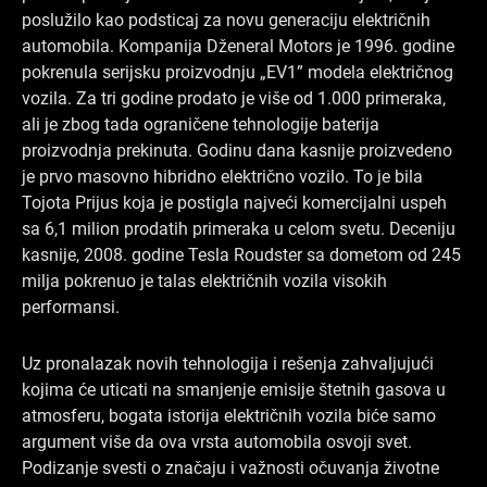
poslužilo kao podsticaj za novu generaciju električnih
automobila. Kompanija Dženeral Motors je 1996. godine
pokrenula serijsku proizvodnju „EV1” modela električnog
vozila. Za tri godine prodato je više od 1.000 primeraka,
ali je zbog tada ograničene tehnologije baterija
proizvodnja prekinuta. Godinu dana kasnije proizvedeno
je prvo masovno hibridno električno vozilo. To je bila
Tojota Prijus koja je postigla najveći komercijalni uspeh
sa 6,1 milion prodatih primeraka u celom svetu. Deceniju
kasnije, 2008. godine Tesla Roudster sa dometom od 245
milja pokrenuo je talas električnih vozila visokih
performansi.
Uz pronalazak novih tehnologija i rešenja zahvaljujući
kojima će uticati na smanjenje emisije štetnih gasova u
atmosferu, bogata istorija električnih vozila biće samo
argument više da ova vrsta automobila osvoji svet.
Podizanje svesti o značaju i važnosti očuvanja životne