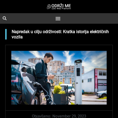
Skip
to
content
Napredak u cilju održivosti: Kratka istorija električnih
vozila
Objavljeno:
November 29, 2023