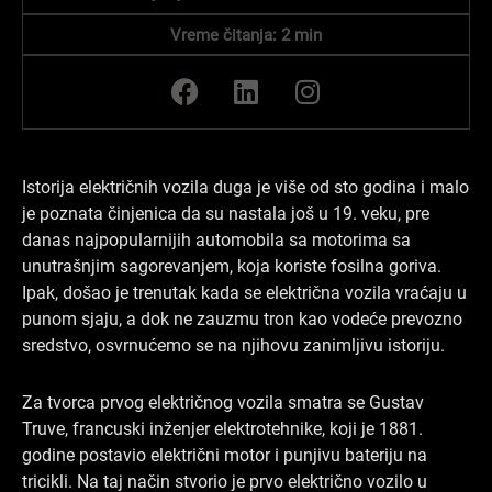
Vreme čitanja:
2
min
F
L
I
a
i
n
c
n
s
e
k
t
b
e
a
Istorija električnih vozila duga je više od sto godina i malo
o
d
g
je poznata činjenica da su nastala još u 19. veku, pre
o
i
r
danas najpopularnijih automobila sa motorima sa
k
n
a
unutrašnjim sagorevanjem, koja koriste fosilna goriva.
Ipak, došao je trenutak kada se električna vozila vraćaju u
m
punom sjaju, a dok ne zauzmu tron kao vodeće prevozno
sredstvo, osvrnućemo se na njihovu zanimljivu istoriju.
Za tvorca prvog električnog vozila smatra se Gustav
Truve, francuski inženjer elektrotehnike, koji je 1881.
godine postavio električni motor i punjivu bateriju na
tricikli. Na taj način stvorio je prvo električno vozilo u