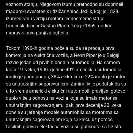
voznom stanju. Njegovom izumu prethodno su doprineli
mađarski svešetenik i fizičar Anioš Jedlik, koji je 1828.
izumeo ranu verziju motora jednosmerne struje i
francuski fizičar Gaston Plante koji je 1859. godine
napravio prvu punjivu bateriju.
Tokom 1890-ih godina počela su da se prodaju prva
komercijalna električna vozila, a Henri Piper je u Belgiji
razvio jedan od prvih hibridnih automobila. Na samom
kraju 19. veka, 1900. godine 40% američkih automobila
imalo je parni pogon, 38% električni a 22% imalo je motor
sa unutrašnjim sagorevanjem. Zanimljiv je podatak da su
u to vreme američki električni automobili pravljeni gotovo
duplo više u odnosu na vozila koja su imala motor sa
unutrašnjim sagorevanjem. Ipak, prve decenije 20. veka
donele su jeftinije modele automobila sa motorima sa
unutrašnjim sagorevanjem koja se kreću uz pomoć
fosilnih goriva i električna vozila su potisnuta sa tržišta.