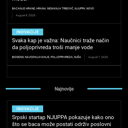
BACANJE HRANE
,
HRANA
,
NEMANJA TRBOVIĆ
,
NJUPPA
,
NOVO
August 9, 2026
INOVACIJE
Svaka kap je važna: Naučnici traže način
da poljoprivreda troši manje vode
BIOSENS
,
NAVODNJAVANJE
,
POLJOPRIVREDA
,
SUŠA
August 7, 2026
Najnovije
INOVACIJE
Srpski startap NJUPPA pokazuje kako ono
što se baca može postati održiv poslovni