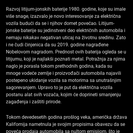
Razvoj litijum-jonskih baterije 1980. godine, koje su imale
više snage, izazvalo je novo interesovanje za električna
vozila budući da se i njihov domet povećao. Litijum-
jonske baterije su jedinstveni deo električnih automobila i
nemaju nikakav negativan uticaj na životnu sredinu. Zato
i ne čudi činjenica da su 2019. godine nagrađene
Nobelovom nagradom. Prednost ovih baterija ogleda se u
litijumu, koji je najlakši poznati metal. Potražnja za njima
naglo je porasla tokom prethodnih godina, kada su
mnoge vodeće zemlje i proizvođači automobila najavili
postepeno ukidanje vozila sa motorima sa unutrašnjim
sagorevanjem. Upravo to je put da električna vozila
postanu alat svih vozača, kojim će doprineti smanjenju
zagađenja i zaštiti prirode.
Tokom devedesetih godina prošlog veka, američka država
Kalifornija nametnula je svojim propisima obavezu da se
poveća prodaja automobila sa nultom emisijom, što je