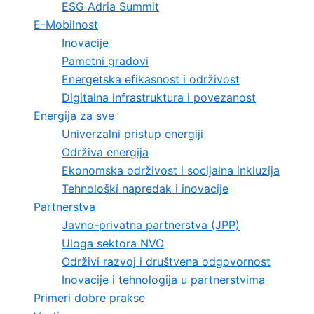
ESG Adria Summit
E-Mobilnost
Inovacije
Pametni gradovi
Energetska efikasnost i održivost
Digitalna infrastruktura i povezanost
Energija za sve
Univerzalni pristup energiji
Održiva energija
Ekonomska održivost i socijalna inkluzija
Tehnološki napredak i inovacije
Partnerstva
Javno-privatna partnerstva (JPP)
Uloga sektora NVO
Održivi razvoj i društvena odgovornost
Inovacije i tehnologija u partnerstvima
Primeri dobre prakse