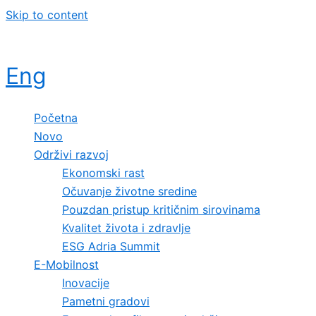
Skip to content
Eng
Početna
Novo
Održivi razvoj
Ekonomski rast
Očuvanje životne sredine
Pouzdan pristup kritičnim sirovinama
Kvalitet života i zdravlje
ESG Adria Summit
E-Mobilnost
Inovacije
Pametni gradovi