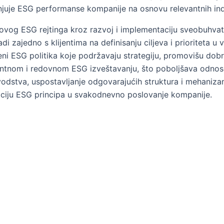
njuje ESG performanse kompanije na osnovu relevantnih ind
og ESG rejtinga kroz razvoj i implementaciju sveobuhvatnih
i zajedno s klijentima na definisanju ciljeva i prioriteta u 
ni ESG politika koje podržavaju strategiju, promovišu dobr
ntnom i redovnom ESG izveštavanju, što poboljšava odnose 
dstva, uspostavljanje odgovarajućih struktura i mehanizama
raciju ESG principa u svakodnevno poslovanje kompanije.