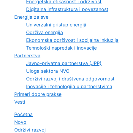
Energetska efikasnost i održivost
Digitalna infrastruktura i povezanost
Energija za sve
Univerzalni pristup energiji
Održiva energija
Ekonomska održivost i socijalna inkluzija
Tehnološki napredak i inovacije
Partnerstva
Javno-privatna partnerstva (JPP)
Uloga sektora NVO
Održivi razvoj i društvena odgovornost
Inovacije i tehnologija u partnerstvima
Primeri dobre prakse
Vesti
Početna
Novo
Održivi razvoj