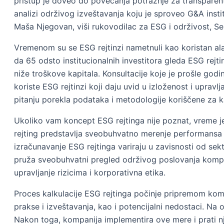
pristup je doveo do povećanja potražnje za transpare
analizi održivog izveštavanja koju je sproveo G&A inst
Maša Njegovan, viši rukovodilac za ESG i održivost, Sekt
Vremenom su se ESG rejtinzi nametnuli kao koristan ala
da 65 odsto institucionalnih investitora gleda ESG rejt
niže troškove kapitala. Konsultacije koje je prošle god
koriste ESG rejtinzi koji daju uvid u izloženost i upra
pitanju porekla podataka i metodologije koriščene za kal
Ukoliko vam koncept ESG rejtinga nije poznat, vreme j
rejting predstavlja sveobuhvatno merenje performansa 
izračunavanje ESG rejtinga variraju u zavisnosti od sek
pruža sveobuhvatni pregled održivog poslovanja kompanij
upravljanje rizicima i korporativna etika.
Proces kalkulacije ESG rejtinga počinje pripremom kompan
prakse i izveštavanja, kao i potencijalni nedostaci. N
Nakon toga, kompanija implementira ove mere i prati nj