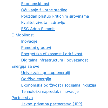
Ekonomski rast
Očuvanje životne sredine
Pouzdan pristup kritičnim sirovinama
Kvalitet života i zdravlje
ESG Adria Summit
E-Mobilnost
Inovacije
Pametni gradovi
Energetska efikasnost i održivost
Digitalna infrastruktura i povezanost
Energija za sve
Univerzalni pristup energiji
Održiva energija
Ekonomska održivost i socijalna inkluzija
Tehnološki napredak i inovacije
Partnerstva
Javno-privatna partnerstva (JPP)