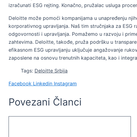
izračunati ESG rejting. Konačno, pružalac usluga proce
Deloitte može pomoći kompanijama u unapređenju njihov
korporativnog upravljanja. Naš tim stručnjaka za ESG rad
odgovornosti i upravljanja. Pomažemo u razvoju i prime
zahtevima. Deloitte, takođe, pruža podršku u transpare
efikasnom ESG upravljanju uključuje angažovanje rukovo
zaposlene na osnovu trenutnih kapaciteta, kao i integ
Tags:
Deloitte Srbija
Facebook
Linkedin
Instagram
Povezani Članci
EKONOMSKI RAST