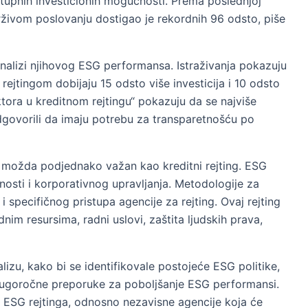
upnih investicionih mogućnosti. Prema poslednjoj
drživom poslovanju dostigao je rekordnih 96 odsto, piše
analizi njihovog ESG performansa. Istraživanja pokazuju
ejtingom dobijaju 15 odsto više investicija i 10 odsto
ktora u kreditnom rejtingu“ pokazuju da se najviše
 odgovorili da imaju potrebu za transparetnošću po
i možda podjednako važan kao kreditni rejting. ESG
osti i korporativnog upravljanja. Metodologije za
 specifičnog pristupa agencije za rejting. Ovaj rejting
im resursima, radni uslovi, zaštita ljudskih prava,
lizu, kako bi se identifikovale postojeće ESG politike,
i dugoročne preporuke za poboljšanje ESG performansi.
a ESG rejtinga, odnosno nezavisne agencije koja će