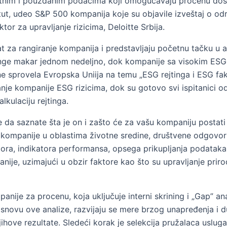
ntnim i pouzdanim podacima koji omogućavaju procenu dost
itut, udeo S&P 500 kompanija koje su objavile izveštaj o o
or za upravljanje rizicima, Deloitte Srbija.
t za rangiranje kompanija i predstavljaju početnu tačku u 
inge makar jednom nedeljno, dok kompanije sa visokim ESG r
ine sprovela Evropska Uniija na temu „ESG rejtinga i ESG fa
vljanje kompanije ESG rizicima, dok su gotovo svi ispitanici
kulaciju rejtinga.
e da saznate šta je on i zašto će za vašu kompaniju postat
kompanije u oblastima životne sredine, društvene odgovorn
tora, indikatora performansa, opsega prikupljanja podataka i
e, uzimajući u obzir faktore kao što su upravljanje prirodn
ije za procenu, koja uključuje interni skrining i „Gap” ana
a osnovu ove analize, razvijaju se mere brzog unapređenja 
ihove rezultate. Sledeći korak je selekcija pružalaca uslug