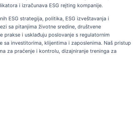
ikatora i izračunava ESG rejting kompanije.
 ESG strategija, politika, ESG izveštavanja i
vezi sa pitanjima životne sredine, društvene
e prakse i usklađuju poslovanje s regulatornim
sa investitorima, klijentima i zaposlenima. Naš pristup
 za praćenje i kontrolu, dizajniranje treninga za