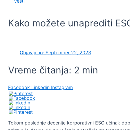
Vesti
Kako možete unaprediti ESG
Objavljeno:
September 22, 2023
Vreme čitanja:
2
min
Facebook
Linkedin
Instagram
Tokom poslednje decenije korporativni ESG učinak dobija