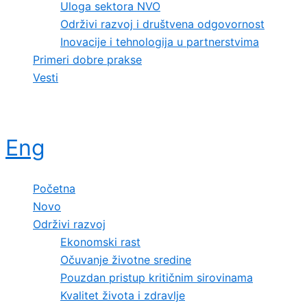
Uloga sektora NVO
Održivi razvoj i društvena odgovornost
Inovacije i tehnologija u partnerstvima
Primeri dobre prakse
Vesti
Eng
Početna
Novo
Održivi razvoj
Ekonomski rast
Očuvanje životne sredine
Pouzdan pristup kritičnim sirovinama
Kvalitet života i zdravlje