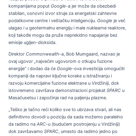
kompanijama poput
Google
-a jer može da obezbedi
stabilan, osnovni izvor struje za energetski zahtevne
podatkovne centre i veštačku inteligenciju.
Google
je već
ulagao i u geotermalnu energiju i male nuklearne reaktore,
koji takođe mogu da pruže neprekidno napajanje bez
emisije ugljen-dioksida.
Direktor
Commonwealth
-a, Bob Mumgaard, nazvao je
ovaj ugovor „najvećim ugovorom o otkupu fuzione
energije“ i dodao da će
Google
-ova investicija omogućiti
kompaniji da napravi ključne korake u istraživanju i
razvoju komercijalne fuzione elektrane u Virdžiniji, dok
istovremeno završava demonstracioni projekat
SPARC
u
Masačusetsu i započinje rad na paljenju plazme.
„Teško je tačno reći koliko sve to ubrzava stvari, ali nas
definitivno dovodi u poziciju da sada možemo paralelno
da radimo na
ARC
-u (budućem postrojenju u Virdžiniji)
dok završavamo
SPARC
, umesto da radimo jedno po