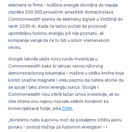
elektrane te firme – količina energije dovoljna da napaja
otprilike 200.000 prosečnih američkih domaćinstava.
Commonwealth
planira da elektranu izgradi u Virdžiniji do
ranih 2030-ih. Kada će tačno početi da proizvodi
upotrebljivu fuzionu energiju još nije poznato, ali
kompanija veruje da će to biti u istom vremenskom
okviru.
Google
takođe ulaže novu rundu investicija u
Commonwealth
kako bi ubrzao razvoj njihovog
demonstracionog tokamaka – mašine u obliku krofne koja
koristi snažne magnete i vrelu plazmu da natera atome da
se spoje i tako stvori energiju sunca. Google i
Commonwealth nisu otkrili tačan iznos investicije, ali su
obe strane ovu najavu nazvale velikim korakom ka
komercijalizaciji fuzije, piše
CNN.
„Koristimo našu kupovnu moć da pošaljemo tržištu jasnu
poruku – postoji tražnja za fuzionom energijom – i