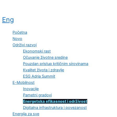
Eng
Početna
Novo
Održivi razvoj
Ekonomski rast
Očuvanje životne sredine
Pouzdan pristup kritičnim sirovinama
Kvalitet života i zdravlje
ESG Adria Summit
E-Mobilnost
Inovacije
Pametni gradovi
Energetska efikasnost i održivost
Digitalna infrastruktura i povezanost
Energija za sve