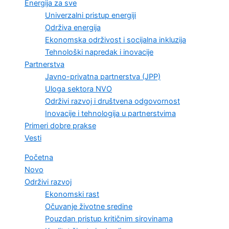
Energija za sve
Univerzalni pristup energiji
Održiva energija
Ekonomska održivost i socijalna inkluzija
Tehnološki napredak i inovacije
Partnerstva
Javno-privatna partnerstva (JPP)
Uloga sektora NVO
Održivi razvoj i društvena odgovornost
Inovacije i tehnologija u partnerstvima
Primeri dobre prakse
Vesti
Početna
Novo
Održivi razvoj
Ekonomski rast
Očuvanje životne sredine
Pouzdan pristup kritičnim sirovinama