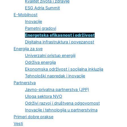
Kvalitet života i zdravlje
ESG Adria Summit
E-Mobilnost
Inovacije
Pametni gradovi
Energetska efikasnost i održivost
Digitalna infrastruktura i povezanost
Energija za sve
Univerzalni pristup energiji
Održiva energija
Ekonomska održivost i socijalna inkluzija
Tehnološki napredak i inovacije
Partnerstva
Javno-privatna partnerstva (JPP)
Uloga sektora NVO
Održivi razvoj i društvena odgovornost
Inovacije i tehnologija u partnerstvima
Primeri dobre prakse
Vesti