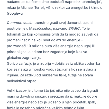
nadamo se da ćemo time podstaći napredak tehnologije“,
rekao je Michael Terrell, viši direktor za energetiku i klimu u
Google
-u.
Commonwealth
trenutno gradi svoj demonstracioni
postrojenje u Masačusetsu, nazvano
SPARC
. To je
tokamak za koji kompanija tvrdi da bi mogao zauvek da
promeni način na koji svet dolazi do energije –
proizvodeći 10 miliona puta više energije nego ugalj ili
prirodni gas, a pritom bez zagađenja koje izaziva
globalno zagrevanje.
Gorivo za fuziju je u izobilju – dobija se iz oblika vodonika
koji se nalazi u morskoj vodi, i tricijuma koji se izvlači iz
litijuma. Za razliku od nuklearne fisije, fuzija ne stvara
radioaktivni otpad.
Veliki izazov je u tome što još niko nije uspeo da izgradi
mašinu dovoljno snažnu i preciznu da iz reakcije dobije
više energije nego što je uloženo u njen početak. Ipak,
fuzija je posebno privlačna velikim tehnološkim