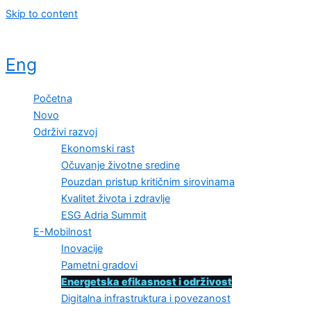
Skip to content
Eng
Početna
Novo
Održivi razvoj
Ekonomski rast
Očuvanje životne sredine
Pouzdan pristup kritičnim sirovinama
Kvalitet života i zdravlje
ESG Adria Summit
E-Mobilnost
Inovacije
Pametni gradovi
Energetska efikasnost i održivost
Digitalna infrastruktura i povezanost