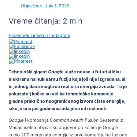
Objavljeno:
July 1, 2025
Vreme čitanja:
2
min
Facebook
Linkedin
Instagram
Tehnološki gigant
Google
ulaže novac u futurističku
elektranu na nuklearnu fuziju koja još nije izgrađena, ali
bi jednog dana mogla da replicira energiju zvezda. To je
pokazatelj koliko su velike tehnološke kompanije
gladne praktično neograničenog izvora čiste energije,
iako je ona još godinama udaljena od realnosti.
Google
i kompanija
Commonwealth Fusion Systems
iz
Masačusetsa objavili su dogovor po kojem je Google
kupio 200 megavata energije iz prve komercijalne fuzione