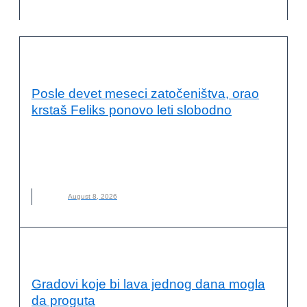
OČUVANJE ŽIVOTNE SREDINE
Posle devet meseci zatočeništva, orao
krstaš Feliks ponovo leti slobodno
DRUŠTVO ZA ZAŠTITU I PROUČAVANJE PTICA SRBIJE
,
FELIKS
,
NOVO
,
ORAO KRSTAŠ
,
ZAŠTITA PRIRODE
,
ZOOLOŠKI VRT PALIĆ
August 8, 2026
OČUVANJE ŽIVOTNE SREDINE
Gradovi koje bi lava jednog dana mogla
da proguta