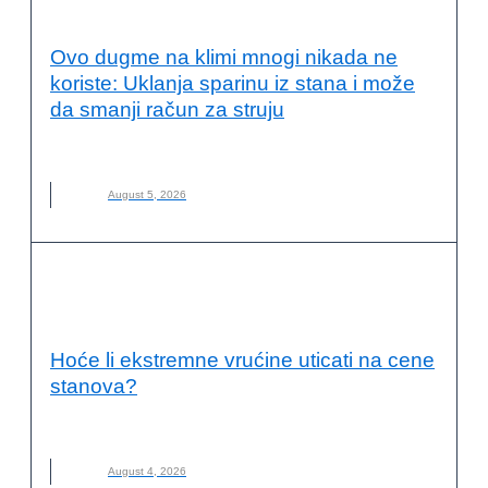
ODRŽIVOST
Ovo dugme na klimi mnogi nikada ne
koriste: Uklanja sparinu iz stana i može
da smanji račun za struju
DUGME
,
KLIMA
,
KLIMA-UREĐAJ
,
NOVO
August 5, 2026
ENERGETSKA EFIKASNOST I
ODRŽIVOST
Hoće li ekstremne vrućine uticati na cene
stanova?
CENE STANOVA
,
GRADNJA
,
STANOVI
,
VRUĆINE
August 4, 2026