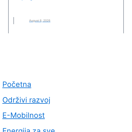
GRADOVI
,
LAVA
,
NOVO
,
OPASNOST
,
VULKAN
August 8, 2026
Početna
Održivi razvoj
E-Mobilnost
Energija za sve