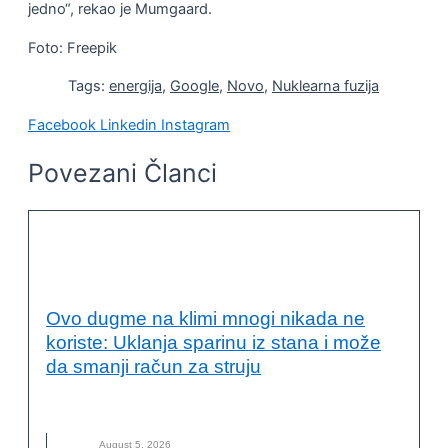
jedno“, rekao je Mumgaard.
Foto: Freepik
Tags:
energija
,
Google
,
Novo
,
Nuklearna fuzija
Facebook
Linkedin
Instagram
Povezani Članci
ENERGETSKA EFIKASNOST I
ODRŽIVOST
Ovo dugme na klimi mnogi nikada ne
koriste: Uklanja sparinu iz stana i može
da smanji račun za struju
DUGME
,
KLIMA
,
KLIMA-UREĐAJ
,
NOVO
August 5, 2026