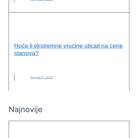
ENERGETSKA EFIKASNOST I
ODRŽIVOST
Hoće li ekstremne vrućine uticati na cene
stanova?
CENE STANOVA
,
GRADNJA
,
STANOVI
,
VRUĆINE
August 4, 2026
Najnovije
ENERGETSKA EFIKASNOST I