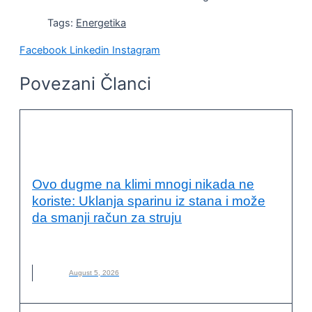
Tags:
Energetika
Facebook
Linkedin
Instagram
Povezani Članci
ENERGETSKA EFIKASNOST I
ODRŽIVOST
Ovo dugme na klimi mnogi nikada ne
koriste: Uklanja sparinu iz stana i može
da smanji račun za struju
DUGME
,
KLIMA
,
KLIMA-UREĐAJ
,
NOVO
August 5, 2026