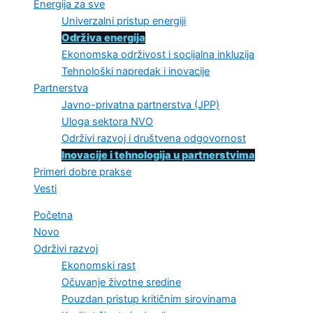
Energija za sve
Univerzalni pristup energiji
Održiva energija
Ekonomska održivost i socijalna inkluzija
Tehnološki napredak i inovacije
Partnerstva
Javno-privatna partnerstva (JPP)
Uloga sektora NVO
Održivi razvoj i društvena odgovornost
Inovacije i tehnologija u partnerstvima
Primeri dobre prakse
Vesti
Početna
Novo
Održivi razvoj
Ekonomski rast
Očuvanje životne sredine
Pouzdan pristup kritičnim sirovinama