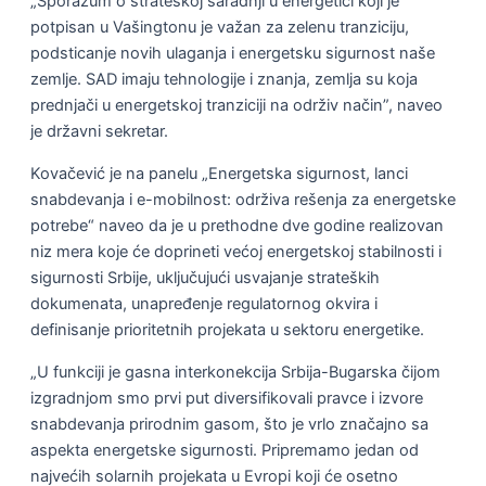
„Sporazum o strateškoj saradnji u energetici koji je
potpisan u Vašingtonu je važan za zelenu tranziciju,
podsticanje novih ulaganja i energetsku sigurnost naše
zemlje. SAD imaju tehnologije i znanja, zemlja su koja
prednjači u energetskoj tranziciji na održiv način”, naveo
je državni sekretar.
Kovačević je na panelu „Energetska sigurnost, lanci
snabdevanja i e-mobilnost: održiva rešenja za energetske
potrebe“ naveo da je u prethodne dve godine realizovan
niz mera koje će doprineti većoj energetskoj stabilnosti i
sigurnosti Srbije, uključujući usvajanje strateških
dokumenata, unapređenje regulatornog okvira i
definisanje prioritetnih projekata u sektoru energetike.
„U funkciji je gasna interkonekcija Srbija-Bugarska čijom
izgradnjom smo prvi put diversifikovali pravce i izvore
snabdevanja prirodnim gasom, što je vrlo značajno sa
aspekta energetske sigurnosti. Pripremamo jedan od
najvećih solarnih projekata u Evropi koji će osetno