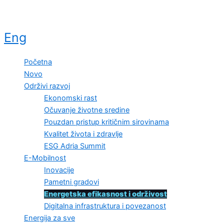
Eng
Početna
Novo
Održivi razvoj
Ekonomski rast
Očuvanje životne sredine
Pouzdan pristup kritičnim sirovinama
Kvalitet života i zdravlje
ESG Adria Summit
E-Mobilnost
Inovacije
Pametni gradovi
Energetska efikasnost i održivost
Digitalna infrastruktura i povezanost
Energija za sve