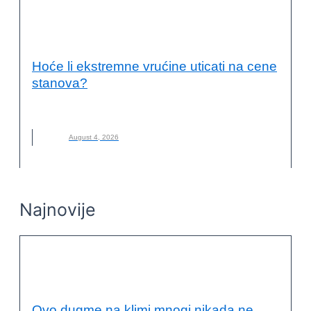
ENERGETSKA EFIKASNOST I
ODRŽIVOST
Hoće li ekstremne vrućine uticati na cene
stanova?
CENE STANOVA
,
GRADNJA
,
STANOVI
,
VRUĆINE
August 4, 2026
Najnovije
ENERGETSKA EFIKASNOST I
ODRŽIVOST
Ovo dugme na klimi mnogi nikada ne