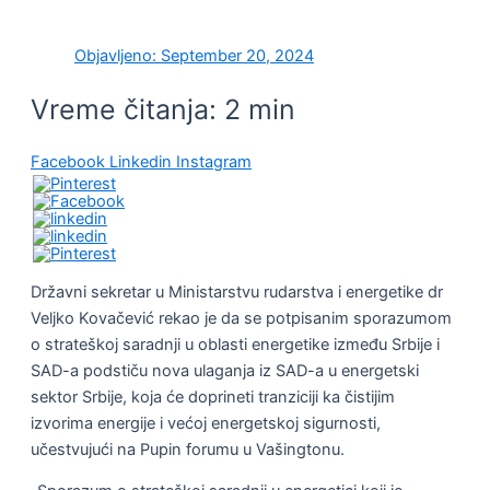
Objavljeno:
September 20, 2024
Vreme čitanja:
2
min
Facebook
Linkedin
Instagram
Državni sekretar u Ministarstvu rudarstva i energetike dr
Veljko Kovačević rekao je da se potpisanim sporazumom
o strateškoj saradnji u oblasti energetike između Srbije i
SAD-a podstiču nova ulaganja iz SAD-a u energetski
sektor Srbije, koja će doprineti tranziciji ka čistijim
izvorima energije i većoj energetskoj sigurnosti,
učestvujući na Pupin forumu u Vašingtonu.