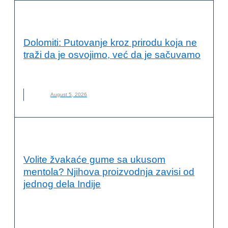
VESTI
Dolomiti: Putovanje kroz prirodu koja ne
traži da je osvojimo, već da je sačuvamo
DOLOMITI
,
ITALIJA
,
NOVO
,
PLANINARENJE
August 5, 2026
PRIMERI DOBRE PRAKSE
Volite žvakaće gume sa ukusom
mentola? Njihova proizvodnja zavisi od
jednog dela Indije
INDIJA
,
KLIMATSKE PROMENE
,
LANCI SNABDEVANJA
,
MARS
,
MENTOL
,
NANA
,
NOVO
,
ODRŽIVA POLJOPRIVREDA