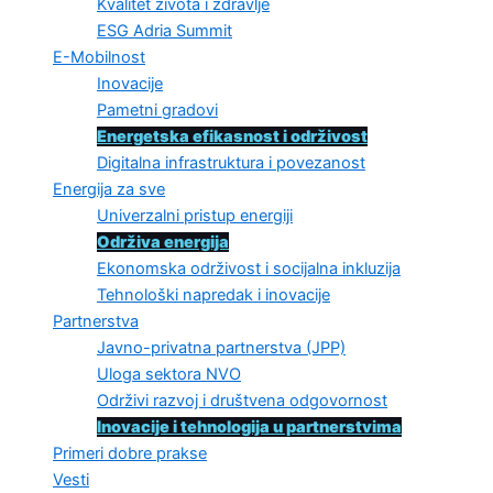
Kvalitet života i zdravlje
ESG Adria Summit
E-Mobilnost
Inovacije
Pametni gradovi
Energetska efikasnost i održivost
Digitalna infrastruktura i povezanost
Energija za sve
Univerzalni pristup energiji
Održiva energija
Ekonomska održivost i socijalna inkluzija
Tehnološki napredak i inovacije
Partnerstva
Javno-privatna partnerstva (JPP)
Uloga sektora NVO
Održivi razvoj i društvena odgovornost
Inovacije i tehnologija u partnerstvima
Primeri dobre prakse
Vesti