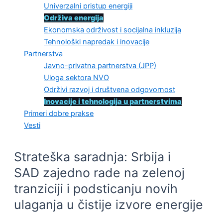
Univerzalni pristup energiji
Održiva energija
Ekonomska održivost i socijalna inkluzija
Tehnološki napredak i inovacije
Partnerstva
Javno-privatna partnerstva (JPP)
Uloga sektora NVO
Održivi razvoj i društvena odgovornost
Inovacije i tehnologija u partnerstvima
Primeri dobre prakse
Vesti
Strateška saradnja: Srbija i
SAD zajedno rade na zelenoj
tranziciji i podsticanju novih
ulaganja u čistije izvore energije