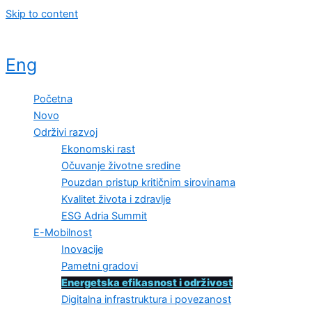
Skip to content
Eng
Početna
Novo
Održivi razvoj
Ekonomski rast
Očuvanje životne sredine
Pouzdan pristup kritičnim sirovinama
Kvalitet života i zdravlje
ESG Adria Summit
E-Mobilnost
Inovacije
Pametni gradovi
Energetska efikasnost i održivost
Digitalna infrastruktura i povezanost