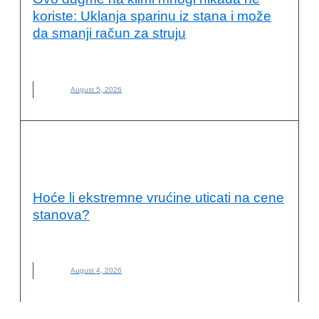
koriste: Uklanja sparinu iz stana i može
da smanji račun za struju
DUGME
,
KLIMA
,
KLIMA-UREĐAJ
,
NOVO
August 5, 2026
ENERGETSKA EFIKASNOST I
ODRŽIVOST
Hoće li ekstremne vrućine uticati na cene
stanova?
CENE STANOVA
,
GRADNJA
,
STANOVI
,
VRUĆINE
August 4, 2026