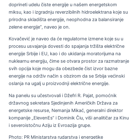
doprineti udelu čiste energije u našem energetskom
miksu, kao i izgradnju reverzibilnih hidroelektrana koje su
prirodna skladišta energije, neophodna za balansiranje
zelene energije”, naveo je on.
Kovačević je naveo da će regulatorne izmene koje su u
procesu usvajanja dovesti do spajanja tržišta električne
energije Srbije i EU, kao i do ukidanja moratorijuma na
nuklearnu energiju, čime se otvara prostor za razmatranje
svih opcija koje mogu da obezbede čist izvor bazne
energije na održiv način s obzirom da se Srbija većinski
oslanja na ugalj u proizvodnji električne energije.
Na panelu su učestvovali i Džefri R. Pajat, pomoćnik
državnog sekretara Sjedinjenih Američkih Država za
energetske resurse, Nemanja Mikać, generalni direktor
kompanije „ElevenEs“ i Dominik Čiu, viši analitičar za Kinu
i severoistočnu Aziju iz Evroazija grupe.
Photo: PR Ministarstva rudarstva i energetike