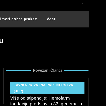
rimeri dobre prakse
Vesti
đu
Povezani Članci
JAVNO-PRIVATNA PARTNERSTVA
(JPP)
Više od stipendije: Hemofarm
fondacija predstavila 33. generaciju