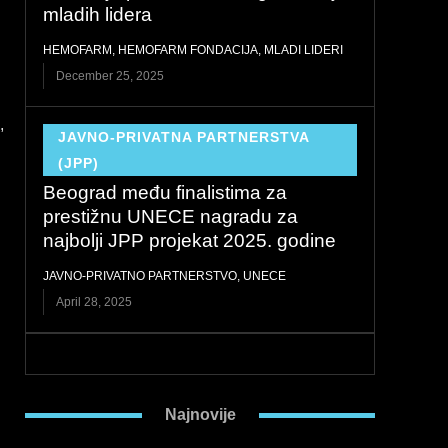
mladih lidera
HEMOFARM
,
HEMOFARM FONDACIJA
,
MLADI LIDERI
December 25, 2025
,
JAVNO-PRIVATNA PARTNERSTVA
(JPP)
Beograd među finalistima za
prestižnu UNECE nagradu za
najbolji JPP projekat 2025. godine
JAVNO-PRIVATNO PARTNERSTVO
,
UNECE
April 28, 2025
Najnovije