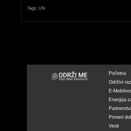
Tags:
UN
Početna
Održivi ra
E-Mobilno
Energija z
Partnerstv
Primeri do
Vesti