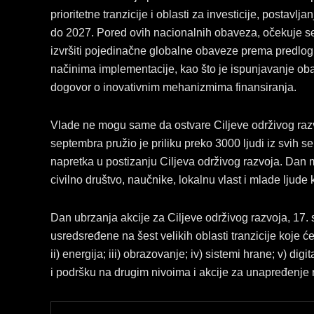
prioritetne tranzicije i oblasti za investicije, postav
do 2027. Pored ovih nacionalnih obaveza, očekuje se 
izvršiti pojedinačne globalne obaveze prema predlo
načinima implementacije, kao što je ispunjavanje o
dogovor o inovativnim mehanizmima finansiranja.
Vlade ne mogu same da ostvare Ciljeve održivog raz
septembra pružio je priliku preko 3000 ljudi iz svih 
napretka u postizanju Ciljeva održivog razvoja. Dan m
civilno društvo, naučnike, lokalnu vlast i mlade ljud
Dan ubrzanja akcije za Ciljeve održivog razvoja, 17.
usredsređene na šest velikih oblasti tranzicije koje će
ii) energija; iii) obrazovanje; iv) sistemi hrane; v) digi
i podršku na drugim nivoima i akcije za unapređenje 