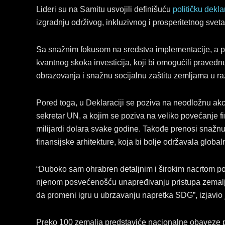
Lideri su na Samitu usvojili definišuću
političku dekla
izgradnju održivog, inkluzivnog i prosperitetnog svet
Sa snažnim fokusom na sredstva implementacije, a po
kvantnog skoka investicija, koji bi omogućili pravednu 
obrazovanja i snažnu socijalnu zaštitu zemljama u razv
Pored toga, u Deklaraciji se poziva na neodložnu akc
sekretar UN, a kojim se poziva na veliko povećanje f
milijardi dolara svake godine. Takođe prenosi snažn
finansijske arhitekture, koja bi bolje održavala glob
“Duboko sam ohrabren detaljnim i širokim nacrtom po
njenom posvećenošću unapređivanju pristupa zemalj
da promeni igru u ubrzavanju napretka SDG”, izjavio j
Preko 100 zemalja predstaviće nacionalne obaveze pr