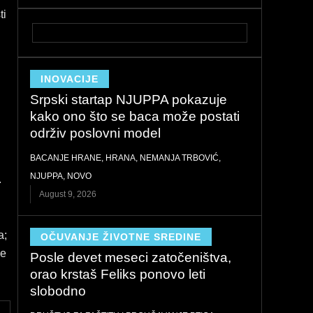
ti
INOVACIJE
Srpski startap NJUPPA pokazuje
kako ono što se baca može postati
održiv poslovni model
BACANJE HRANE
,
HRANA
,
NEMANJA TRBOVIĆ
,
NJUPPA
,
NOVO
.
August 9, 2026
a;
OČUVANJE ŽIVOTNE SREDINE
je
Posle devet meseci zatočeništva,
orao krstaš Feliks ponovo leti
slobodno