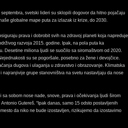
e
k
t
b
e
a
septembra, svetski lideri su sklopili dogovor da hitno pojačaju
o
d
g
 naše globalne mape puta za izlazak iz krize, do 2030.
o
i
r
k
n
a
 osiguraju prava i dobrobit svih na zdravoj planeti koja napreduje
m
održivog razvoja 2015. godine. Ipak, na pola puta ka
iku. Desetine miliona ljudi se suočilo sa siromaštvom od 2020.
. Nejednakosti su se pogoršale, posebno za žene i devojčice.
ćanja dugova i ulaganja u zdravstvo i obrazovanje. Klimatska
 i najranjivije grupe stanovništva na svetu nastavljaju da nose
ni sa sobom nose nade, snove, prava i očekivanja ljudi širom
a, Antonio Gutereš. “Ipak danas, samo 15 odsto postavljenih
Umesto da niko ne bude izostavljen, rizikujemo da izostavimo