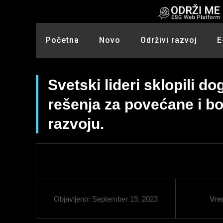
Skip
to
content
Početna
Novo
Održivi razvoj
E
Svetski lideri sklopili d
rešenja za povećane i bol
razvoju.
Objavljeno:
September 19, 2023
Vre