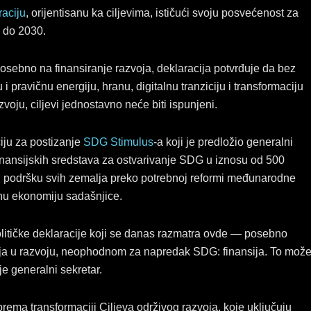
raciju
, orijentisanu ka ciljevima, ističući svoju posvećenost za
a do 2030.
sebno na finansiranje razvoja, deklaracija potvrđuje da bez
i pravičnu energiju, hranu, digitalnu tranziciju i transformaciju
oju, ciljevi jednostavno neće biti ispunjeni.
iju za postizanje
SDG Stimulus
-a koji je predložio generalni
inansijskih sredstava za ostvarivanje SDG u iznosu od 500
u podršku svih zemalja preko potrebnoj reformi međunarodne
alnu ekonomiju sadašnjice.
litičke deklaracije koji se danas razmatra ovde — posebno
a u razvoju, neophodnom za napredak SDG: finansija. To mož
e generalni sekretar.
ema transformaciji Ciljeva održivog razvoja, koje uključuju