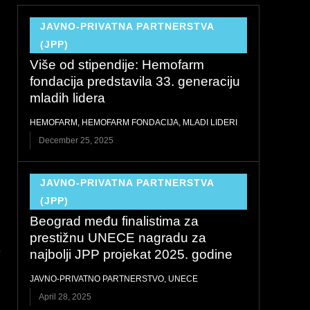
JAVNO-PRIVATNA PARTNERSTVA
(JPP)
Više od stipendije: Hemofarm
fondacija predstavila 33. generaciju
mladih lidera
HEMOFARM
,
HEMOFARM FONDACIJA
,
MLADI LIDERI
December 25, 2025
JAVNO-PRIVATNA PARTNERSTVA
(JPP)
Beograd među finalistima za
prestižnu UNECE nagradu za
e
najbolji JPP projekat 2025. godine
JAVNO-PRIVATNO PARTNERSTVO
,
UNECE
April 28, 2025