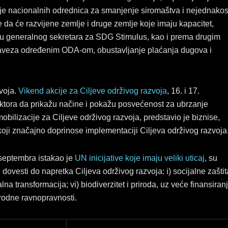
ljanje nacionalnih odrednica za smanjenje siromaštva i nejednakos
da će razvijene zemlje i druge zemlje koje imaju kapacitet,
gu generalnog sekretara za SDG Stimulus, kao i prema drugim
baveza određenim ODA-om, obustavljanje plaćanja dugova i
voja.
Vikend akcije za Ciljeve održivog razvoja
, 16. i 17.
sektora da prikažu načine i pokažu posvećenost za ubrzanje
obilizacije za Ciljeve održivog razvoja, predstavio je biznise,
e koji značajno doprinose implementaciji Ciljeva održivog razvoja
 septembra istakao je
UN inicijative koje imaju veliki uticaj
, su
 dovesti do napretka Ciljeva održivog razvoja: i) socijalne zaštit
talna transformacija; vi) biodiverzitet i priroda, uz veće finansiran
rodne ravnopravnosti.