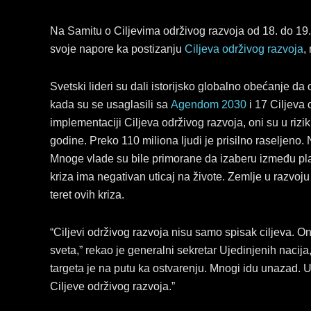
Na Samitu o Ciljevima održivog razvoja od 18. do 19. 
svoje napore ka postizanju
Ciljeva održivog razvoja
,
Svetski lideri su dali istorijsko globalno obećanje da
kada su se usaglasili sa
Agendom 2030
i 17 Ciljeva 
implementaciji Ciljeva održivog razvoja, oni su u riz
godine. Preko 110 miliona ljudi je prisilno raseljeno
Mnoge vlade su bile primorane da izaberu između pla
kriza ima negativan uticaj na živote. Zemlje u razvoju
teret ovih kriza.
“Ciljevi održivog razvoja nisu samo spisak ciljeva. O
sveta,” rekao je generalni sekretar Ujedinjenih nacij
targeta je na putu ka ostvarenju. Mnogi idu unazad. 
Ciljeve održivog razvoja.”