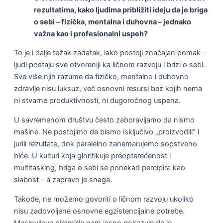
rezultatima, kako ljudima približiti ideju da je briga
o sebi – fizička, mentalna i duhovna – jednako
važna kao i profesionalni uspeh?
To je i dalje težak zadatak, iako postoji značajan pomak –
ljudi postaju sve otvoreniji ka ličnom razvoju i brizi o sebi.
Sve više njih razume da fizičko, mentalno i duhovno
zdravlje nisu luksuz, već osnovni resursi bez kojih nema
ni stvarne produktivnosti, ni dugoročnog uspeha.
U savremenom društvu često zaboravljamo da nismo
mašine. Ne postojimo da bismo isključivo „proizvodili” i
jurili rezultate, dok paralelno zanemarujemo sopstveno
biće. U kulturi koja glorifikuje preopterećenost i
multitasking, briga o sebi se ponekad percipira kao
slabost – a zapravo je snaga.
Takođe, ne možemo govoriti o ličnom razvoju ukoliko
nisu zadovoljene osnovne egzistencijalne potrebe.
Maslovljeva piramida nam jasno pokazuje da je