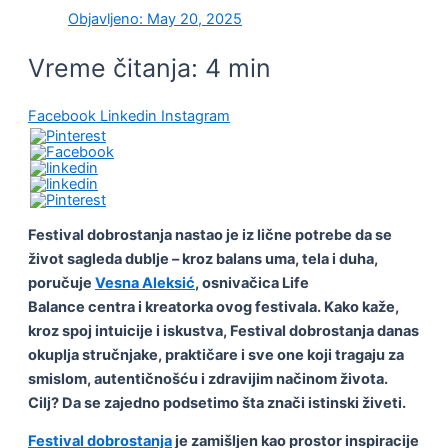
Objavljeno:
May 20, 2025
Vreme čitanja:
4
min
Facebook
Linkedin
Instagram
Festival dobrostanja nastao je iz lične potrebe da se
život sagleda dublje – kroz balans uma, tela i duha,
poručuje
Vesna Aleksić
, osnivačica Life
Balance centra i kreatorka ovog festivala. Kako kaže,
kroz spoj intuicije i iskustva, Festival dobrostanja danas
okuplja stručnjake, praktičare i sve one koji tragaju za
smislom, autentičnošću i zdravijim načinom života.
Cilj? Da se zajedno podsetimo šta znači istinski živeti.
Festival dobrostanja
je zamišljen kao prostor inspiracije