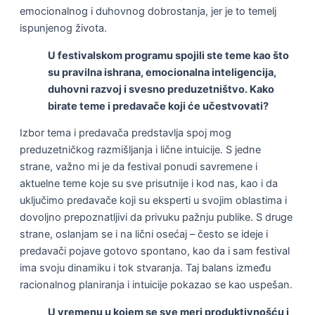
emocionalnog i duhovnog dobrostanja, jer je to temelj
ispunjenog života.
U festivalskom programu spojili ste teme kao što
su pravilna ishrana, emocionalna inteligencija,
duhovni razvoj i svesno preduzetništvo. Kako
birate teme i predavače koji će učestvovati?
Izbor tema i predavača predstavlja spoj mog
preduzetničkog razmišljanja i lične intuicije. S jedne
strane, važno mi je da festival ponudi savremene i
aktuelne teme koje su sve prisutnije i kod nas, kao i da
uključimo predavače koji su eksperti u svojim oblastima i
dovoljno prepoznatljivi da privuku pažnju publike. S druge
strane, oslanjam se i na lični osećaj – često se ideje i
predavači pojave gotovo spontano, kao da i sam festival
ima svoju dinamiku i tok stvaranja. Taj balans između
racionalnog planiranja i intuicije pokazao se kao uspešan.
U vremenu u kojem se sve meri produktivnošću i