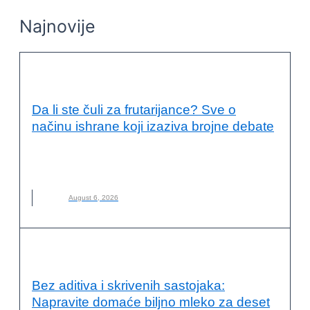
Najnovije
KVALITET ŽIVOTA I ZDRAVLJE
Da li ste čuli za frutarijance? Sve o
načinu ishrane koji izaziva brojne debate
FRUTARIJANCI
,
FRUTARIJANSKI NAČIN ISHRANE
,
ISHRANA
,
NOVO
,
VOĆE
August 6, 2026
KVALITET ŽIVOTA I ZDRAVLJE
Bez aditiva i skrivenih sastojaka:
Napravite domaće biljno mleko za deset