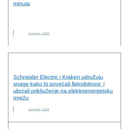
minuta
BILJNO MLEKO
,
DOMAĆE BILJNO MLEKO
,
KAKO NAPRAVITI
,
MLEKO
,
NOVO
August 4, 2026
ODRŽIVA ENERGIJA
Schneider Electric i Kraken udružuju
snage kako bi povećali fleksibilnost i
ubrzali priključenje na elektroenergetsku
mrežu
August 6, 2026