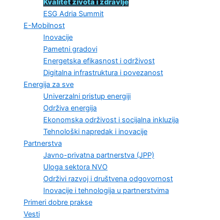
Kvalitet života i zdravlje
ESG Adria Summit
E-Mobilnost
Inovacije
Pametni gradovi
Energetska efikasnost i održivost
Digitalna infrastruktura i povezanost
Energija za sve
Univerzalni pristup energiji
Održiva energija
Ekonomska održivost i socijalna inkluzija
Tehnološki napredak i inovacije
Partnerstva
Javno-privatna partnerstva (JPP)
Uloga sektora NVO
Održivi razvoj i društvena odgovornost
Inovacije i tehnologija u partnerstvima
Primeri dobre prakse
Vesti