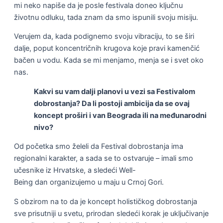
mi neko napiše da je posle festivala doneo ključnu
životnu odluku, tada znam da smo ispunili svoju misiju.
Verujem da, kada podignemo svoju vibraciju, to se širi
dalje, poput koncentričnih krugova koje pravi kamenčić
bačen u vodu. Kada se mi menjamo, menja se i svet oko
nas.
Kakvi su vam dalji planovi u vezi sa Festivalom
dobrostanja? Da li postoji ambicija da se ovaj
koncept proširi i van Beograda ili na međunarodni
nivo?
Od početka smo želeli da Festival dobrostanja ima
regionalni karakter, a sada se to ostvaruje – imali smo
učesnike iz Hrvatske, a sledeći Well-
Being dan organizujemo u maju u Crnoj Gori.
S obzirom na to da je koncept holističkog dobrostanja
sve prisutniji u svetu, prirodan sledeći korak je uključivanje