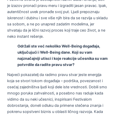
je izazov pronaći pravu meru i izgraditi jasan pravac. Ipak,
autentičnost uvek pronađe svoj put. Ljudi prepoznaju
iskrenost i dubinu i sve više njih bira da se razvija u skladu
sa sobom, a ne po unapred zadatim modelima, jer
shvataju da je lični razvoj proces koji traje ceo život, a ne
neko instant rešenje.
Održali ste već nekoliko Well-Being događaja,
uključujući i Well-Being dane. Koji su vam
najznačajniji utisci i koje reakcije učesnika su vam
potvrdile da radite pravu stvar?
Najveći pokazatelj da radimo pravu stvar jeste energija
koja se stvori tokom događaja – podrška, povezanost i
osećaj zajedništva ljudi koji dele iste vrednosti. Dobili smo
mnogo poruka zahvalnosti, a posebno nas raduje kada
vidimo da su neki učesnici, inspirisani Festivalom
dobrostanja, doneli odluku da primene stečena znanja i
pokrenu sopstveni biznis u oblasti ličnog razvoja. Kada