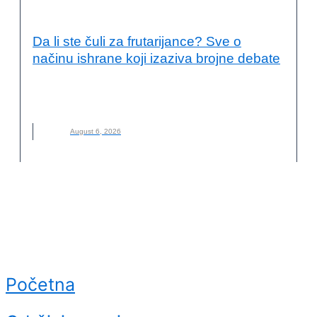
KVALITET ŽIVOTA I ZDRAVLJE
Da li ste čuli za frutarijance? Sve o
načinu ishrane koji izaziva brojne debate
FRUTARIJANCI
,
FRUTARIJANSKI NAČIN ISHRANE
,
ISHRANA
,
NOVO
,
VOĆE
August 6, 2026
Početna