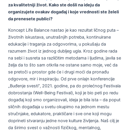
za kvalitetniji život. Kako ste došli na ideju da
organizujete ovakav događaj i koje vrednosti ste želeli
da prenesete publici?
Koncept Life Balance nastao je kao rezultat ličnog puta –
životnih iskustava, unutrašnjih potreba, kontinuirane
edukacije i traganja za odgovorima, u pokušaju da
razumem život iz jednog dubljeg ugla. Kroz godine rada
na sebi i susreta sa različitim metodama i ljudima, javila se
želja da to što sam otkrila ne ostane samo moje, već da
se pretoči u prostor gde će i drugi moći da pronađu
odgovore, mir i inspiraciju. Od prve onlajn konferencije
„Buđenje svesti”, 2021. godine, pa do prolećnog Festivala
dobrostanja (Well-Being Festival), koji je bio peti po redu
događaj koji smo organizovali, ideja je bila ista – da poput
sličnih događaja u svetu okupimo na jednom mestu
stručnjake, edukatore, praktičare i sve one koji mogu
doprineti stvaranju jedne nove kulture življenja. Naš cilj je
da širimo svest o važnosti fizičkog, mentalnog,