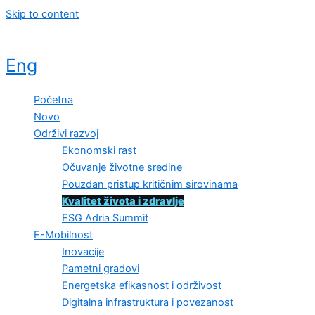
Skip to content
Eng
Početna
Novo
Održivi razvoj
Ekonomski rast
Očuvanje životne sredine
Pouzdan pristup kritičnim sirovinama
Kvalitet života i zdravlje
ESG Adria Summit
E-Mobilnost
Inovacije
Pametni gradovi
Energetska efikasnost i održivost
Digitalna infrastruktura i povezanost