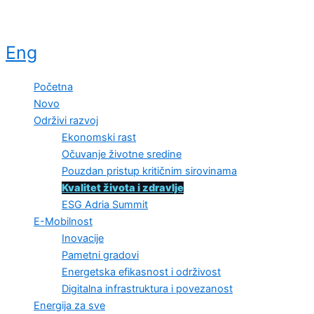
Eng
Početna
Novo
Održivi razvoj
Ekonomski rast
Očuvanje životne sredine
Pouzdan pristup kritičnim sirovinama
Kvalitet života i zdravlje
ESG Adria Summit
E-Mobilnost
Inovacije
Pametni gradovi
Energetska efikasnost i održivost
Digitalna infrastruktura i povezanost
Energija za sve