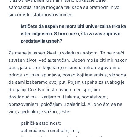
samoaktualizacija moguća tek kada su prethodni nivoi
sigurnosti i stabilnosti ispunjeni.
Ističete da uspeh ne mora biti univerzalna trka ka
istim ciljevima. S tim u vezi, šta za vas zapravo
predstavlja uspeh?
Za mene je uspeh živeti u skladu sa sobom. To ne znači
savršen život, već autentičan. Uspeh može biti mir nakon
bura, jasno „ne” koje ranije nismo smeli da izgovorimo,
odnos koji nas ispunjava, posao koji ima smisla, sloboda
da sami izaberemo svoj put. Pojam uspeha za svakog je
drugačiji. Društvo često uspeh meri spoljnim
dostignućima – karijerom, titulama, bogatstvom,
obrazovanjem, položajem u zajednici. Ali ono što se ne
vidi, a jednako je važno, jeste:
psihička stabilnost;
autentičnost i unutrašnji mir;