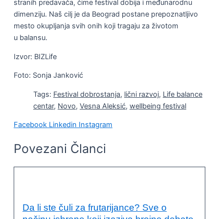
stranih predavača, čime festival dobija i međunarodnu
dimenziju. Naš cilj je da Beograd postane prepoznatljivo
mesto okupljanja svih onih koji tragaju za životom
u balansu.
Izvor: BIZLife
Foto: Sonja Janković
Tags:
Festival dobrostanja
,
lični razvoj
,
Life balance
centar
,
Novo
,
Vesna Aleksić
,
wellbeing festival
Facebook
Linkedin
Instagram
Povezani Članci
KVALITET ŽIVOTA I ZDRAVLJE
Da li ste čuli za frutarijance? Sve o