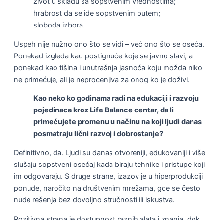
život u skladu sa sopstvenim vrednostima;
hrabrost da se ide sopstvenim putem;
sloboda izbora.
Uspeh nije nužno ono što se vidi – već ono što se oseća.
Ponekad izgleda kao postignuće koje se javno slavi, a
ponekad kao tišina i unutrašnja jasnoća koju možda niko
ne primećuje, ali je neprocenjiva za onog ko je doživi.
Kao neko ko godinama radi na edukaciji i razvoju
pojedinaca kroz Life Balance centar, da li
primećujete promenu u načinu na koji ljudi danas
posmatraju lični razvoj i dobrostanje?
Definitivno, da. Ljudi su danas otvoreniji, edukovaniji i više
slušaju sopstveni osećaj kada biraju tehnike i pristupe koji
im odgovaraju. S druge strane, izazov je u hiperprodukciji
ponude, naročito na društvenim mrežama, gde se često
nude rešenja bez dovoljno stručnosti ili iskustva.
Pozitivna strana je dostupnost raznih alata i znanja, dok