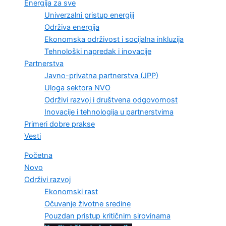
Energija za sve
Univerzalni pristup energiji
Održiva energija
Ekonomska održivost i socijalna inkluzija
Tehnološki napredak i inovacije
Partnerstva
Javno-privatna partnerstva (JPP)
Uloga sektora NVO
Održivi razvoj i društvena odgovornost
Inovacije i tehnologija u partnerstvima
Primeri dobre prakse
Vesti
Početna
Novo
Održivi razvoj
Ekonomski rast
Očuvanje životne sredine
Pouzdan pristup kritičnim sirovinama