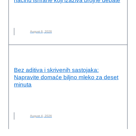
načinu ishrane koji izaziva brojne debate
FRUTARIJANCI
,
FRUTARIJANSKI NAČIN ISHRANE
,
ISHRANA
,
NOVO
,
VOĆE
August 6, 2026
KVALITET ŽIVOTA I ZDRAVLJE
Bez aditiva i skrivenih sastojaka:
Napravite domaće biljno mleko za deset
minuta
BILJNO MLEKO
,
DOMAĆE BILJNO MLEKO
,
KAKO NAPRAVITI
,
MLEKO
,
NOVO
August 4, 2026