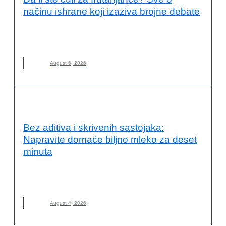
načinu ishrane koji izaziva brojne debate
FRUTARIJANCI
,
FRUTARIJANSKI NAČIN ISHRANE
,
ISHRANA
,
NOVO
,
VOĆE
August 6, 2026
KVALITET ŽIVOTA I ZDRAVLJE
Bez aditiva i skrivenih sastojaka:
Napravite domaće biljno mleko za deset
minuta
BILJNO MLEKO
,
DOMAĆE BILJNO MLEKO
,
KAKO NAPRAVITI
,
MLEKO
,
NOVO
August 4, 2026