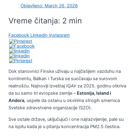
Objavljeno:
March 26, 2026
Vreme čitanja:
2
min
Facebook
Linkedin
Instagram
Dok stanovnici Finske uživaju u najčistijem vazduhu na
kontinentu, Balkan i Turska se suočavaju sa surovom
realnošću. Najnoviji izveštaj
IQAir
za 2025. godinu otkriva
da su samo tri evropske zemlje –
Estonija, Island i
Andora
, uspele da ostanu u okvirima strogih smernica
Svetske zdravstvene organizacije (SZO).
Sve ostale države, uključujući i one najrazvijenije, pale su
na ispitu kada je u pitanju koncentracija PM2.5 čestica.