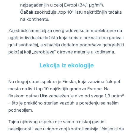
najzagađenijih u celoj Evropi (34,1 µg/m³).
Čačak
zaokružuje „top 10“ listu najkritičnijih tačaka
na kontinentu.
Zajednički imenitelj za ove gradove su termoelektrane na
ugalj, individualna ložišta koja koriste nekvalitetna goriva i
gust saobraćaj, a situaciju dodatno pogoršava geografski
položaj koji „zarobljava“ otrovne materije u kotlinama.
Lekcija iz ekologije
Na drugoj strani spektra je Finska, koja zauzima čak pet
mesta na listi top 10 najčistijih gradova Evrope. Na
finskom ostrvu
Uto
zabeležen je nivo od svega 1,3 µg/m³
– što je praktično sterilan vazduh u poređenju sa našim
podnebljem.
Tajna njihovog uspeha nije samo u niskoj gustini
naseljenosti, već u rigoroznoj kontroli emisija i činjenici da