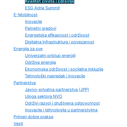
Kvalitet života i zdravlje
ESG Adria Summit
E-Mobilnost
Inovacije
Pametni gradovi
Energetska efikasnost i održivost
Digitalna infrastruktura i povezanost
Energija za sve
Univerzalni pristup energiji
Održiva energija
Ekonomska održivost i socijalna inkluzija
Tehnološki napredak i inovacije
Partnerstva
Javno-privatna partnerstva (JPP)
Uloga sektora NVO
Održivi razvoj i društvena odgovornost
Inovacije i tehnologija u partnerstvima
Primeri dobre prakse
Vesti