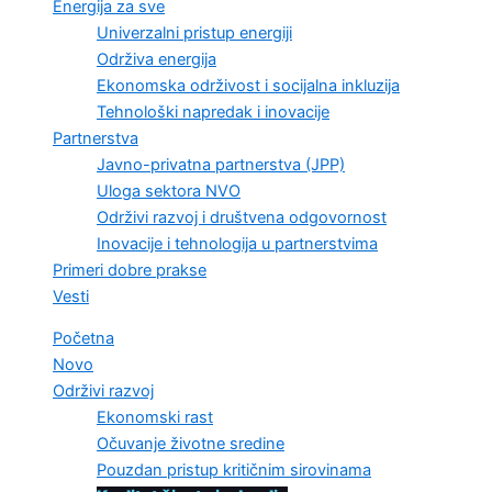
Energija za sve
Univerzalni pristup energiji
Održiva energija
Ekonomska održivost i socijalna inkluzija
Tehnološki napredak i inovacije
Partnerstva
Javno-privatna partnerstva (JPP)
Uloga sektora NVO
Održivi razvoj i društvena odgovornost
Inovacije i tehnologija u partnerstvima
Primeri dobre prakse
Vesti
Početna
Novo
Održivi razvoj
Ekonomski rast
Očuvanje životne sredine
Pouzdan pristup kritičnim sirovinama