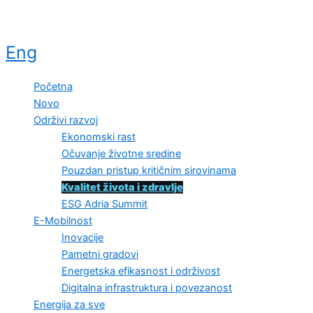
Eng
Početna
Novo
Održivi razvoj
Ekonomski rast
Očuvanje životne sredine
Pouzdan pristup kritičnim sirovinama
Kvalitet života i zdravlje
ESG Adria Summit
E-Mobilnost
Inovacije
Pametni gradovi
Energetska efikasnost i održivost
Digitalna infrastruktura i povezanost
Energija za sve