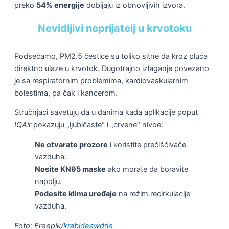
preko
54% energije
dobijaju iz obnovljivih izvora.
Nevidljivi neprijatelj u krvotoku
Podsećamo, PM2.5 čestice su toliko sitne da kroz pluća
direktno ulaze u krvotok. Dugotrajno izlaganje povezano
je sa respiratornim problemima, kardiovaskularnim
bolestima, pa čak i kancerom.
Stručnjaci savetuju da u danima kada aplikacije poput
IQAir
pokazuju „ljubičaste“ i „crvene“ nivoe:
Ne otvarate prozore
i koristite prečišćivače
vazduha.
Nosite KN95 maske
ako morate da boravite
napolju.
Podesite klima uređaje
na režim recirkulacije
vazduha.
Foto: Freepik/
krabideawdrie