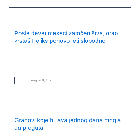
OČUVANJE ŽIVOTNE SREDINE
Posle devet meseci zatočeništva, orao
krstaš Feliks ponovo leti slobodno
DRUŠTVO ZA ZAŠTITU I PROUČAVANJE PTICA SRBIJE
,
FELIKS
,
NOVO
,
ORAO KRSTAŠ
,
ZAŠTITA PRIRODE
,
ZOOLOŠKI VRT PALIĆ
August 8, 2026
OČUVANJE ŽIVOTNE SREDINE
Gradovi koje bi lava jednog dana mogla
da proguta