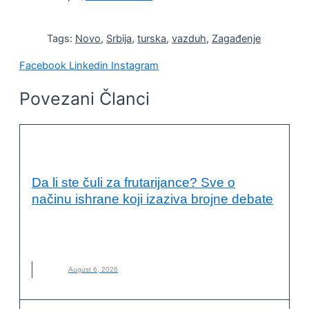
Tags:
Novo
,
Srbija
,
turska
,
vazduh
,
Zagađenje
Facebook
Linkedin
Instagram
Povezani Članci
KVALITET ŽIVOTA I ZDRAVLJE
Da li ste čuli za frutarijance? Sve o
načinu ishrane koji izaziva brojne debate
FRUTARIJANCI
,
FRUTARIJANSKI NAČIN ISHRANE
,
ISHRANA
,
NOVO
,
VOĆE
August 6, 2026