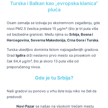
Turska i Balkan kao „evropska klanica“
pluća
Osam zemalja se izdvaja po ekstremnom zagađenju, gde
nivoi PM2.5 čestica prelaze 15 µg/m³ (što je tri puta više
od bezbedne granice). Među njima su
Srbija, Bosna i
Hercegovina, Severna Makedonija, Crna Gora i Turska
.
Turska ubedljivo dominira listom najzagađenijih gradova.
Grad
Igdira
drži neslavno prvo mesto sa prosekom od
čak 64,4 µg/m³, što je skoro 13 puta više od
preporučenog nivoa.
Gde je tu Srbija?
Naši gradovi su ponovo u vrhu liste koju niko ne želi da
predvodi:
Novi Pazar
se našao na visokom trećem mestu