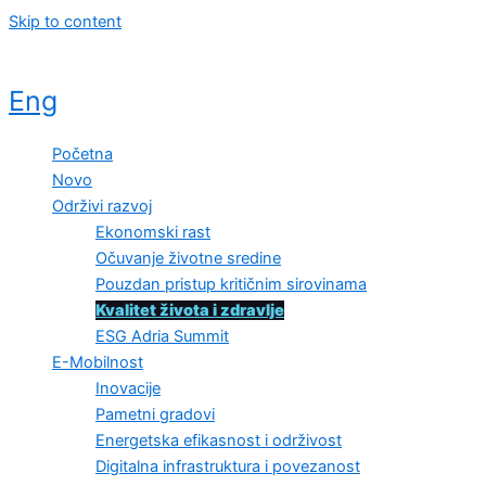
Skip to content
Eng
Početna
Novo
Održivi razvoj
Ekonomski rast
Očuvanje životne sredine
Pouzdan pristup kritičnim sirovinama
Kvalitet života i zdravlje
ESG Adria Summit
E-Mobilnost
Inovacije
Pametni gradovi
Energetska efikasnost i održivost
Digitalna infrastruktura i povezanost