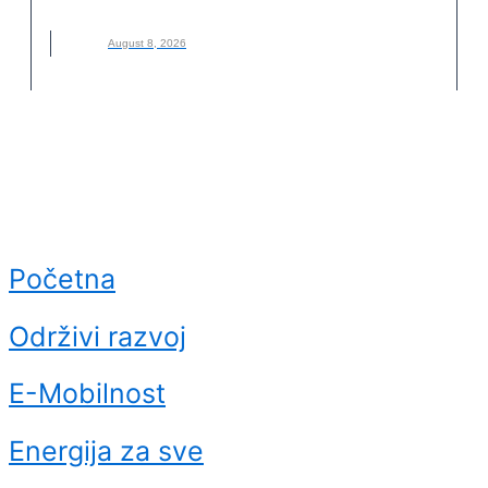
GRADOVI
,
LAVA
,
NOVO
,
OPASNOST
,
VULKAN
August 8, 2026
Početna
Održivi razvoj
E-Mobilnost
Energija za sve