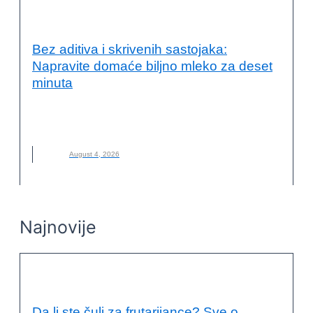
KVALITET ŽIVOTA I ZDRAVLJE
Bez aditiva i skrivenih sastojaka:
Napravite domaće biljno mleko za deset
minuta
BILJNO MLEKO
,
DOMAĆE BILJNO MLEKO
,
KAKO NAPRAVITI
,
MLEKO
,
NOVO
August 4, 2026
Najnovije
KVALITET ŽIVOTA I ZDRAVLJE
Da li ste čuli za frutarijance? Sve o