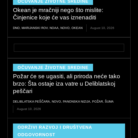
OČUVANJE ŽIVOTNE SREDINE
Okean je mračniji nego što mislite:
Činjenice koje će vas iznenaditi
DNO
,
MARIJANSKI ROV
,
NOAA
,
NOVO
,
OKEAN
August 10, 2026
OČUVANJE ŽIVOTNE SREDINE
Požar će se ugasiti, ali priroda neće tako
brzo: Šta ostaje iza vatre u Deliblatskoj
peščari
DELIBLATSKA PEŠČARA
,
NOVO
,
PANONSKA NIZIJA
,
POŽAR
,
ŠUMA
August 10, 2026
ODRŽIVI RAZVOJ I DRUŠTVENA
ODGOVORNOST