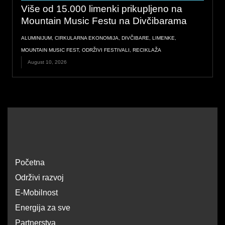
Više od 15.000 limenki prikupljeno na
Mountain Music Festu na Divčibarama
ALUMINIJUM
,
CIRKULARNA EKONOMIJA
,
DIVČIBARE
,
LIMENKE
,
MOUNTAIN MUSIC FEST
,
ODRŽIVI FESTIVALI
,
RECIKLAŽA
August 10, 2026
Početna
Održivi razvoj
E-Mobilnost
Energija za sve
Partnerstva