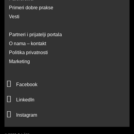
Primeri dobre prakse
Vesti
Partneri i prijatelji portala
O nama – kontakt
Politika privatnosti
Marketing
F
Facebook
a
L
c
LinkedIn
i
e
I
n
Instagram
b
n
k
o
s
e