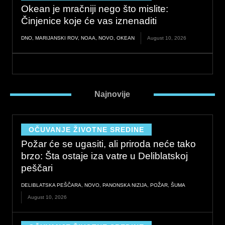
Okean je mračniji nego što mislite:
Činjenice koje će vas iznenaditi
DNO
,
MARIJANSKI ROV
,
NOAA
,
NOVO
,
OKEAN
August 10, 2026
Najnovije
OČUVANJE ŽIVOTNE SREDINE
Požar će se ugasiti, ali priroda neće tako
brzo: Šta ostaje iza vatre u Deliblatskoj
peščari
DELIBLATSKA PEŠČARA
,
NOVO
,
PANONSKA NIZIJA
,
POŽAR
,
ŠUMA
August 10, 2026