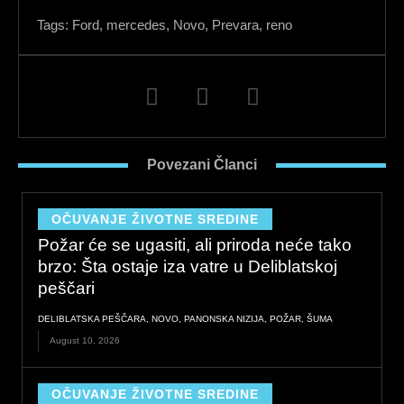
Tags:
Ford
,
mercedes
,
Novo
,
Prevara
,
reno
F
L
I
a
i
n
c
n
s
e
k
t
Povezani Članci
b
e
a
o
d
g
o
i
r
OČUVANJE ŽIVOTNE SREDINE
k
n
a
Požar će se ugasiti, ali priroda neće tako
m
brzo: Šta ostaje iza vatre u Deliblatskoj
peščari
DELIBLATSKA PEŠČARA
,
NOVO
,
PANONSKA NIZIJA
,
POŽAR
,
ŠUMA
August 10, 2026
OČUVANJE ŽIVOTNE SREDINE