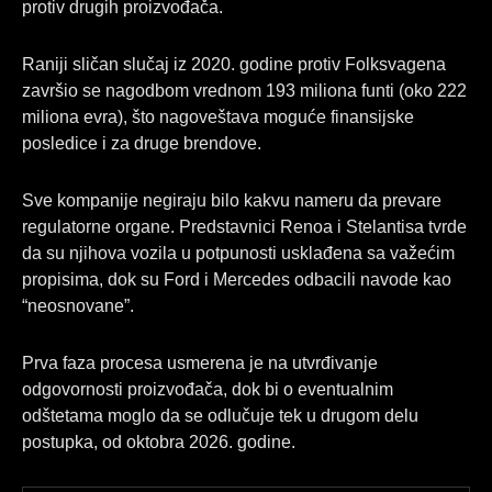
protiv drugih proizvođača.
Raniji sličan slučaj iz 2020. godine protiv Folksvagena
završio se nagodbom vrednom 193 miliona funti (oko 222
miliona evra), što nagoveštava moguće finansijske
posledice i za druge brendove.
Sve kompanije negiraju bilo kakvu nameru da prevare
regulatorne organe. Predstavnici Renoa i Stelantisa tvrde
da su njihova vozila u potpunosti usklađena sa važećim
propisima, dok su Ford i Mercedes odbacili navode kao
“neosnovane”.
Prva faza procesa usmerena je na utvrđivanje
odgovornosti proizvođača, dok bi o eventualnim
odštetama moglo da se odlučuje tek u drugom delu
postupka, od oktobra 2026. godine.