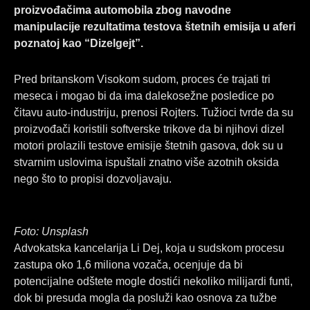
o
d
g
proizvođačima automobila zbog navodne
o
i
r
manipulacije rezultatima testova štetnih emisija u aferi
k
n
a
poznatoj kao “Dizelgejt”.
m
Pred britanskom Visokom sudom, proces će trajati tri
meseca i mogao bi da ima dalekosežne posledice po
čitavu auto-industriju, prenosi Rojters. Tužioci tvrde da su
proizvođači koristili softverske trikove da bi njihovi dizel
motori prolazili testove emisije štetnih gasova, dok su u
stvarnim uslovima ispuštali znatno više azotnih oksida
nego što to propisi dozvoljavaju.
Foto: Unsplash
Advokatska kancelarija Li Dej, koja u sudskom procesu
zastupa oko 1,6 miliona vozača, ocenjuje da bi
potencijalne odštete mogle dostići nekoliko milijardi funti,
dok bi presuda mogla da posluži kao osnova za tužbe