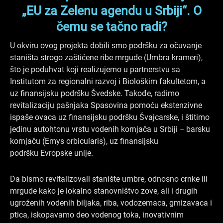
„EU za Zelenu agendu u Srbiji“. O
čemu se tačno radi?
U okviru ovog projekta dobili smo podršku za očuvanje
staništa strogo zaštićene ribe mrgude (Umbra krameri),
što je poduhvat koji realizujemo u partnerstvu sa
Institutom za regionalni razvoj i Biološkim fakultetom, a
uz finansijsku podršku Švedske. Takođe, radimo
revitalizaciju pašnjaka Spasovina pomoću ekstenzivne
ispaše ovaca uz finansijsku podršku Švajcarske, i štitimo
jedinu autohtonu vrstu vodenih kornjača u Srbiji − barsku
kornjaču (Emys orbicularis), uz finansijsku
podršku Evropske unije.
Da bismo revitalizovali stanište umbre, odnosno crnke ili
mrgude kako je lokalno stanovništvo zove, ali i drugih
ugroženih vodenih biljaka, riba, vodozemaca, gmizavaca i
ptica, iskopavamo deo vodenog toka, inovativnim