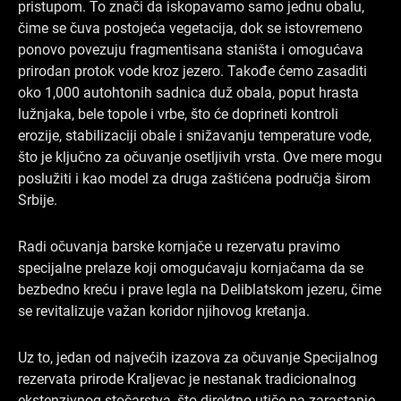
pristupom. To znači da iskopavamo samo jednu obalu,
čime se čuva postojeća vegetacija, dok se istovremeno
ponovo povezuju fragmentisana staništa i omogućava
prirodan protok vode kroz jezero. Takođe ćemo zasaditi
oko 1,000 autohtonih sadnica duž obala, poput hrasta
lužnjaka, bele topole i vrbe, što će doprineti kontroli
erozije, stabilizaciji obale i snižavanju temperature vode,
što je ključno za očuvanje osetljivih vrsta. Ove mere mogu
poslužiti i kao model za druga zaštićena područja širom
Srbije.
Radi očuvanja barske kornjače u rezervatu pravimo
specijalne prelaze koji omogućavaju kornjačama da se
bezbedno kreću i prave legla na Deliblatskom jezeru, čime
se revitalizuje važan koridor njihovog kretanja.
Uz to, jedan od najvećih izazova za očuvanje Specijalnog
rezervata prirode Kraljevac je nestanak tradicionalnog
ekstenzivnog stočarstva, što direktno utiče na zarastanje