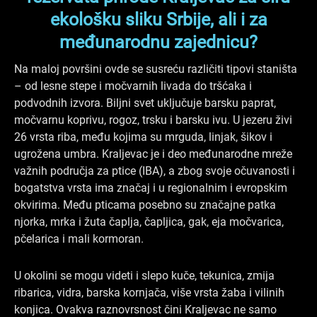
ekološku sliku Srbije, ali i za
međunarodnu zajednicu?
Na maloj površini ovde se susreću različiti tipovi staništa
– od lesne stepe i močvarnih livada do tršćaka i
podvodnih izvora. Biljni svet uključuje barsku paprat,
močvarnu koprivu, rogoz, trsku i barsku ivu. U jezeru živi
26 vrsta riba, među kojima su mrguda, linjak, šikov i
ugrožena umbra. Kraljevac je i deo međunarodne mreže
važnih područja za ptice (IBA), a zbog svoje očuvanosti i
bogatstva vrsta ima značaj i u regionalnim i evropskim
okvirima. Među pticama posebno su značajne patka
njorka, mrka i žuta čaplja, čapljica, gak, eja močvarica,
pčelarica i mali kormoran.
U okolini se mogu videti i slepo kuče, tekunica, zmija
ribarica, vidra, barska kornjača, više vrsta žaba i vilinih
konjica. Ovakva raznovrsnost čini Kraljevac ne samo