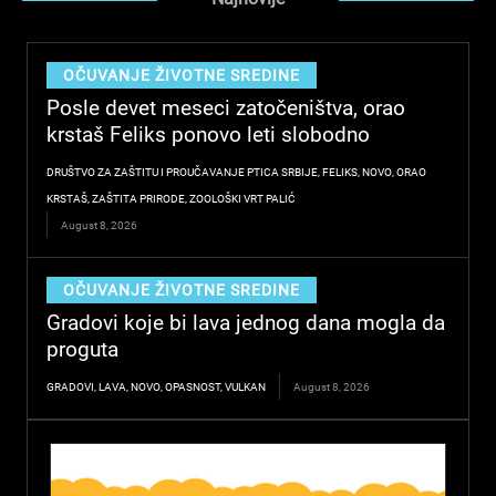
OČUVANJE ŽIVOTNE SREDINE
Posle devet meseci zatočeništva, orao
krstaš Feliks ponovo leti slobodno
DRUŠTVO ZA ZAŠTITU I PROUČAVANJE PTICA SRBIJE
,
FELIKS
,
NOVO
,
ORAO
KRSTAŠ
,
ZAŠTITA PRIRODE
,
ZOOLOŠKI VRT PALIĆ
August 8, 2026
OČUVANJE ŽIVOTNE SREDINE
Gradovi koje bi lava jednog dana mogla da
proguta
GRADOVI
,
LAVA
,
NOVO
,
OPASNOST
,
VULKAN
August 8, 2026