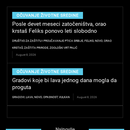
b
e
a
o
d
g
o
i
r
OČUVANJE ŽIVOTNE SREDINE
k
n
a
Posle devet meseci zatočeništva, orao
m
krstaš Feliks ponovo leti slobodno
DRUŠTVO ZA ZAŠTITU I PROUČAVANJE PTICA SRBIJE
,
FELIKS
,
NOVO
,
ORAO
KRSTAŠ
,
ZAŠTITA PRIRODE
,
ZOOLOŠKI VRT PALIĆ
August 8, 2026
OČUVANJE ŽIVOTNE SREDINE
Gradovi koje bi lava jednog dana mogla da
proguta
GRADOVI
,
LAVA
,
NOVO
,
OPASNOST
,
VULKAN
August 8, 2026
Najnovije