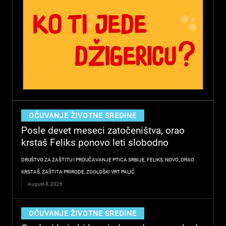
OČUVANJE ŽIVOTNE SREDINE
Posle devet meseci zatočeništva, orao
krstaš Feliks ponovo leti slobodno
DRUŠTVO ZA ZAŠTITU I PROUČAVANJE PTICA SRBIJE
,
FELIKS
,
NOVO
,
ORAO
KRSTAŠ
,
ZAŠTITA PRIRODE
,
ZOOLOŠKI VRT PALIĆ
August 8, 2026
OČUVANJE ŽIVOTNE SREDINE