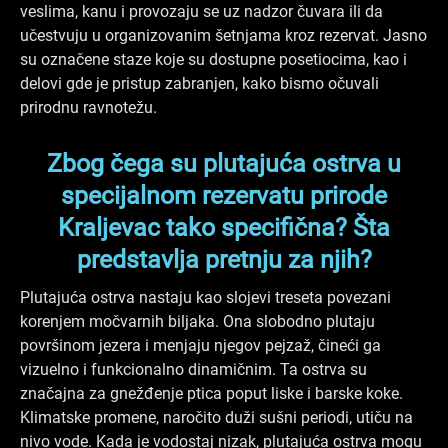
veslima, kanu i provozaju se uz nadzor čuvara ili da
učestvuju u organizovanim šetnjama kroz rezervat. Jasno
su označene staze koje su dostupne posetiocima, kao i
delovi gde je pristup zabranjen, kako bismo očuvali
prirodnu ravnotežu.
Zbog čega su plutajuća ostrva u
specijalnom rezervatu prirode
Kraljevac tako specifična? Šta
predstavlja pretnju za njih?
Plutajuća ostrva nastaju kao slojevi treseta povezani
korenjem močvarnih biljaka. Ona slobodno plutaju
površinom jezera i menjaju njegov pejzaž, čineći ga
vizuelno i funkcionalno dinamičnim. Ta ostrva su
značajna za gnežđenje ptica poput liske i barske koke.
Klimatske promene, naročito duži sušni periodi, utiču na
nivo vode. Kada je vodostaj nizak, plutajuća ostrva mogu