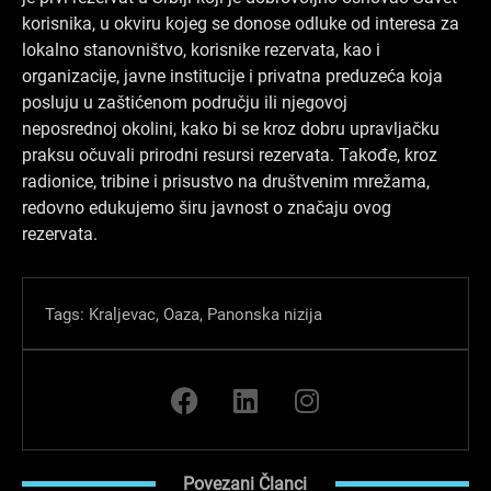
korisnika, u okviru kojeg se donose odluke od interesa za
lokalno stanovništvo, korisnike rezervata, kao i
organizacije, javne institucije i privatna preduzeća koja
posluju u zaštićenom području ili njegovoj
neposrednoj okolini, kako bi se kroz dobru upravljačku
praksu očuvali prirodni resursi rezervata. Takođe, kroz
radionice, tribine i prisustvo na društvenim mrežama,
redovno edukujemo širu javnost o značaju ovog
rezervata.
Tags:
Kraljevac
,
Oaza
,
Panonska nizija
F
L
I
a
i
n
c
n
s
e
k
t
Povezani Članci