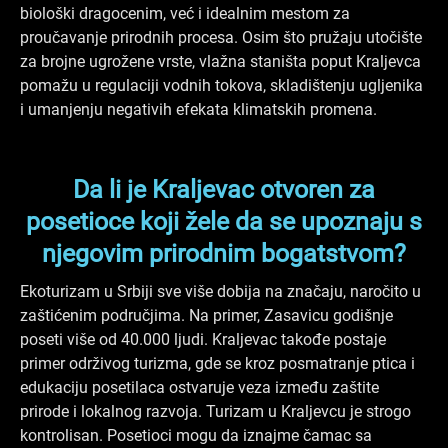
biološki dragocenim, već i idealnim mestom za
proučavanje prirodnih procesa. Osim što pružaju utočište
za brojne ugrožene vrste, vlažna staništa poput Kraljevca
pomažu u regulaciji vodnih tokova, skladištenju ugljenika
i umanjenju negativih efekata klimatskih promena.
Da li je Kraljevac otvoren za
posetioce koji žele da se upoznaju s
njegovim prirodnim bogatstvom?
Ekoturizam u Srbiji sve više dobija na značaju, naročito u
zaštićenim područjima. Na primer, Zasavicu godišnje
poseti više od 40.000 ljudi. Kraljevac takođe postaje
primer održivog turizma, gde se kroz posmatranje ptica i
edukaciju posetilaca ostvaruje veza između zaštite
prirode i lokalnog razvoja. Turizam u Kraljevcu je strogo
kontrolisan. Posetioci mogu da iznajme čamac sa