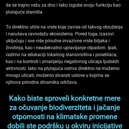
da se trajno vežu za dno i tako izgube svoju funkciju kao
plutajuća staništa.
To direktno utiče na vrste koje zavise od takvog okruženja
i narušava ravnotežu ekosistema. Pored toga, izazovi
uključuju i sve više prisutne invazivne vrste biljaka i
životinja, kao i neadekvatno upravljanje otpadom. Ipak,
radimo na edukaciji lokalnog stanovništva i posetilaca,
kao i na kontroli i smanjenju negativnog uticaja ljudskih
aktivnosti. Iako na plutajuća ostrva direktno ne možemo
mnogo uticati, možemo stvarati uslove u kojima se
njihova prirodna dinamika održava.
Kako biste sproveli konkretne mere
za očuvanje biodiverziteta i jačanje
otpornosti na klimatske promene
dobili ste podršku u okviru inicijative