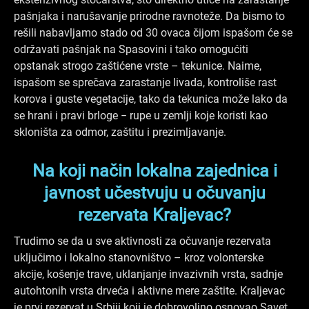
pašnjaka i narušavanje prirodne ravnoteže. Da bismo to
rešili nabavljamo stado od 30 ovaca čijom ispašom će se
održavati pašnjak na Spasovini i tako omogućiti
opstanak strogo zaštićene vrste – tekunice. Naime,
ispašom se sprečava zarastanje livada, kontroliše rast
korova i guste vegetacije, tako da tekunica može lako da
se hrani i pravi brloge − rupe u zemlji koje koristi kao
skloništa za odmor, zaštitu i prezimljavanje.
Na koji način lokalna zajednica i
javnost učestvuju u očuvanju
rezervata Kraljevac?
Trudimo se da u sve aktivnosti za očuvanje rezervata
uključimo i lokalno stanovništvo – kroz volonterske
akcije, košenje trave, uklanjanje invazivnih vrsta, sadnje
autohtonih vrsta drveća i aktivne mere zaštite. Kraljevac
je prvi rezervat u Srbiji koji je dobrovoljno osnovao Savet