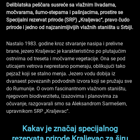
o
d
g
Deliblatska peščara susreće sa vlažnim livadama,
o
i
r
močvarama, šumo-stepama i pašnjacima, prostire se
k
n
a
Specijalni rezervat prirode (SRP) „Kraljevac“, pravo čudo
prirode i jedno od najzanimljivijih vlažnih staništa u Srbiji.
m
Nastalo 1983. godine kroz stvaranje nasipa i prelivne
brane, jezero Kraljevac je karakteristično po plutajućim
ostrvima od treseta i močvarne vegetacije. Ona se pod
uticajem vetrova neprestano pomeraju, oblikujući tako
pejzaž koji se stalno menja. Jezero vodu dobija iz
dvanaest povezanih podvodnih izvora koji se pružaju sve
do Rumunije. O ovom fascinantnom vlažnom staništu,
njegovom biodiverzitetu, izazovima i planovima za
očuvanje, razgovarali smo sa Aleksandrom Sarmešem,
upravnikom SRP „Kraljevac“.
Kakav je značaj specijalnog
rezervata prirode Kraljevac za širu