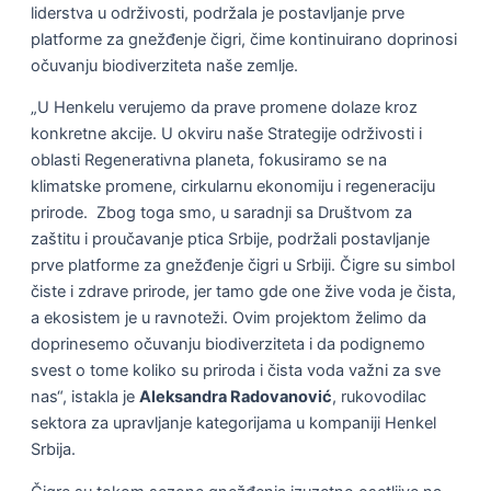
liderstva u održivosti, podržala je postavljanje prve
platforme za gnežđenje čigri, čime kontinuirano doprinosi
očuvanju biodiverziteta naše zemlje.
„U Henkelu verujemo da prave promene dolaze kroz
konkretne akcije. U okviru naše Strategije održivosti i
oblasti Regenerativna planeta, fokusiramo se na
klimatske promene, cirkularnu ekonomiju i regeneraciju
prirode. Zbog toga smo, u saradnji sa Društvom za
zaštitu i proučavanje ptica Srbije, podržali postavljanje
prve platforme za gnežđenje čigri u Srbiji. Čigre su simbol
čiste i zdrave prirode, jer tamo gde one žive voda je čista,
a ekosistem je u ravnoteži. Ovim projektom želimo da
doprinesemo očuvanju biodiverziteta i da podignemo
svest o tome koliko su priroda i čista voda važni za sve
nas“, istakla je
Aleksandra Radovanović
, rukovodilac
sektora za upravljanje kategorijama u kompaniji Henkel
Srbija.