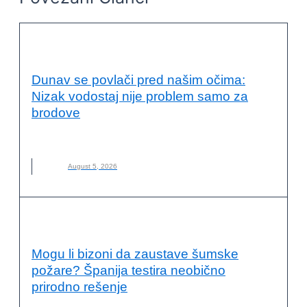
OČUVANJE ŽIVOTNE SREDINE
Dunav se povlači pred našim očima:
Nizak vodostaj nije problem samo za
brodove
DUNAV
,
REKA
,
SUŠA
August 5, 2026
OČUVANJE ŽIVOTNE SREDINE
Mogu li bizoni da zaustave šumske
požare? Španija testira neobično
prirodno rešenje