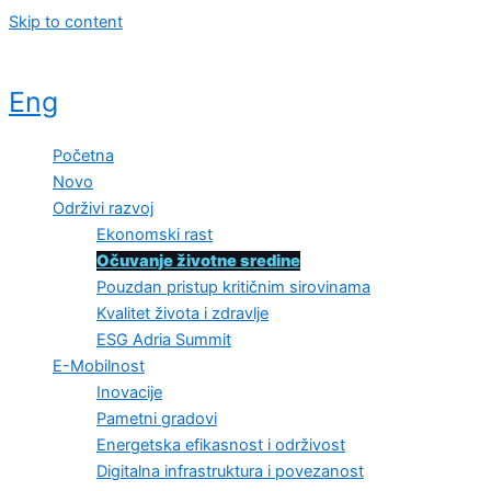
Skip to content
Eng
Početna
Novo
Održivi razvoj
Ekonomski rast
Očuvanje životne sredine
Pouzdan pristup kritičnim sirovinama
Kvalitet života i zdravlje
ESG Adria Summit
E-Mobilnost
Inovacije
Pametni gradovi
Energetska efikasnost i održivost
Digitalna infrastruktura i povezanost