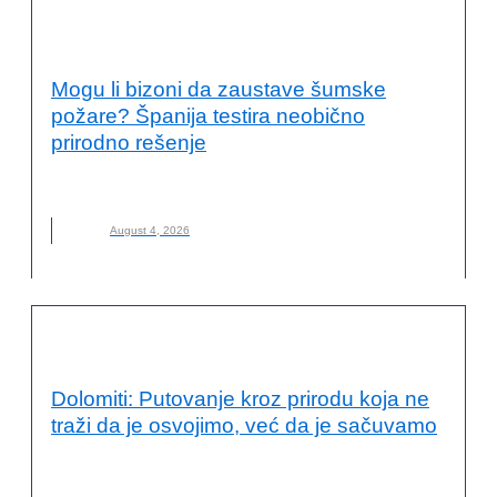
OČUVANJE ŽIVOTNE SREDINE
Mogu li bizoni da zaustave šumske
požare? Španija testira neobično
prirodno rešenje
NOVO
August 4, 2026
VESTI
Dolomiti: Putovanje kroz prirodu koja ne
traži da je osvojimo, već da je sačuvamo
DOLOMITI
,
ITALIJA
,
NOVO
,
PLANINARENJE