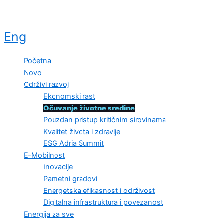
Eng
Početna
Novo
Održivi razvoj
Ekonomski rast
Očuvanje životne sredine
Pouzdan pristup kritičnim sirovinama
Kvalitet života i zdravlje
ESG Adria Summit
E-Mobilnost
Inovacije
Pametni gradovi
Energetska efikasnost i održivost
Digitalna infrastruktura i povezanost
Energija za sve