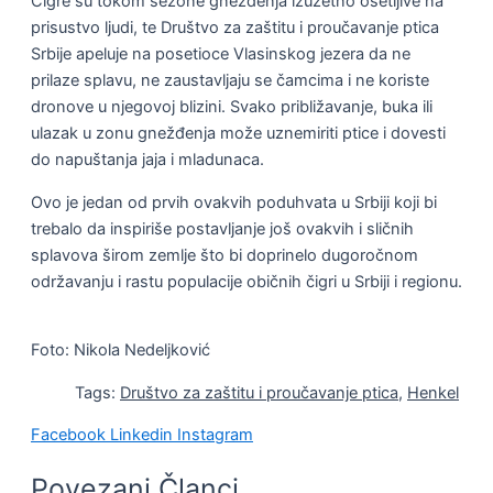
Čigre su tokom sezone gnežđenja izuzetno osetljive na
prisustvo ljudi, te Društvo za zaštitu i proučavanje ptica
Srbije apeluje na posetioce Vlasinskog jezera da ne
prilaze splavu, ne zaustavljaju se čamcima i ne koriste
dronove u njegovoj blizini. Svako približavanje, buka ili
ulazak u zonu gnežđenja može uznemiriti ptice i dovesti
do napuštanja jaja i mladunaca.
Ovo je jedan od prvih ovakvih poduhvata u Srbiji koji bi
trebalo da inspiriše postavljanje još ovakvih i sličnih
splavova širom zemlje što bi doprinelo dugoročnom
održavanju i rastu populacije običnih čigri u Srbiji i regionu.
Foto: Nikola Nedeljković
Tags:
Društvo za zaštitu i proučavanje ptica
,
Henkel
Facebook
Linkedin
Instagram
Povezani Članci