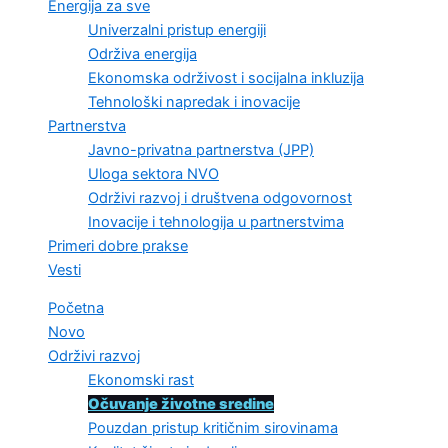
Energija za sve
Univerzalni pristup energiji
Održiva energija
Ekonomska održivost i socijalna inkluzija
Tehnološki napredak i inovacije
Partnerstva
Javno-privatna partnerstva (JPP)
Uloga sektora NVO
Održivi razvoj i društvena odgovornost
Inovacije i tehnologija u partnerstvima
Primeri dobre prakse
Vesti
Početna
Novo
Održivi razvoj
Ekonomski rast
Očuvanje životne sredine
Pouzdan pristup kritičnim sirovinama