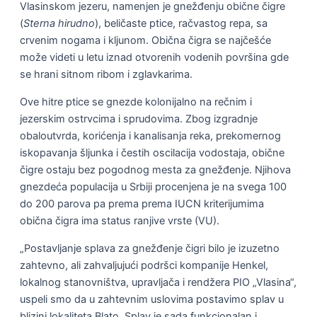
Vlasinskom jezeru, namenjen je gnežđenju obične čigre
(
Sterna hirudno
), beličaste ptice, račvastog repa, sa
crvenim nogama i kljunom. Obična čigra se najčešće
može videti u letu iznad otvorenih vodenih površina gde
se hrani sitnom ribom i zglavkarima.
Ove hitre ptice se gnezde kolonijalno na rečnim i
jezerskim ostrvcima i sprudovima. Zbog izgradnje
obaloutvrda, korićenja i kanalisanja reka, prekomernog
iskopavanja šljunka i čestih oscilacija vodostaja, obične
čigre ostaju bez pogodnog mesta za gnežđenje. Njihova
gnezdeća populacija u Srbiji procenjena je na svega 100
do 200 parova pa prema prema IUCN kriterijumima
obična čigra ima status ranjive vrste (VU).
„Postavljanje splava za gnežđenje čigri bilo je izuzetno
zahtevno, ali zahvaljujući podršci kompanije Henkel,
lokalnog stanovništva, upravljača i rendžera PIO „Vlasina“,
uspeli smo da u zahtevnim uslovima postavimo splav u
blizini lokaliteta Blato. Splav je sada funkcionalan i