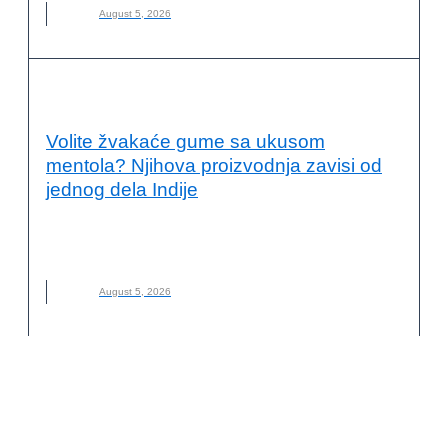
August 5, 2026
PRIMERI DOBRE PRAKSE
Volite žvakaće gume sa ukusom
mentola? Njihova proizvodnja zavisi od
jednog dela Indije
INDIJA
,
KLIMATSKE PROMENE
,
LANCI SNABDEVANJA
,
MARS
,
MENTOL
,
NANA
,
NOVO
,
ODRŽIVA POLJOPRIVREDA
August 5, 2026