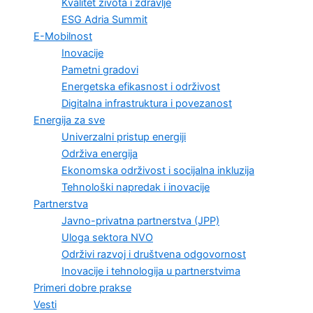
Kvalitet života i zdravlje
ESG Adria Summit
E-Mobilnost
Inovacije
Pametni gradovi
Energetska efikasnost i održivost
Digitalna infrastruktura i povezanost
Energija za sve
Univerzalni pristup energiji
Održiva energija
Ekonomska održivost i socijalna inkluzija
Tehnološki napredak i inovacije
Partnerstva
Javno-privatna partnerstva (JPP)
Uloga sektora NVO
Održivi razvoj i društvena odgovornost
Inovacije i tehnologija u partnerstvima
Primeri dobre prakse
Vesti