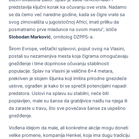
predstavlja ključni korak ka očuvanju ove vrste. Nadamo
se da ćemo već naredne godine, kada se čigre vrate sa
svog zimovališta u jugoistočnoj Africi, imati priliku da
posmatramo prve mladunce na ovom mestu“, ističe
Slobodan Marković
, ornitolog DZPPS-a.
Širom Evrope, veštački splavovi, poput ovog na Vlasini,
postali su nezamenjiva mesta koja čigrama omogućavaju
gnežđenje i time doprinose očuvanju stabilnosti
populacije. Splav na Vlasini je veličine 6×4 metara,
prekriven je slojem šljunka koji imitira prirodne gnezdeće
uslove, ograđen je kako bi se sprečili potencijalni napadi
predatora. Uslovi na splavu su stabilni, neće biti
poplavljen, male su šanse da grabljivice naiđu na njega ili
da zaraste u travu, što sve povećava šanse za uspešno
gnežđenje.
Vođena idejom da male, ali konkretne akcije mogu doneti
velike promene, kompanija Henkel, koja ima dugu tradiciju