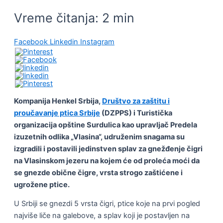
Vreme čitanja:
2
min
Facebook
Linkedin
Instagram
Kompanija Henkel Srbija,
Društvo za zaštitu i
proučavanje ptica Srbije
(DZPPS) i Turistička
organizacija opštine Surdulica kao upravljač Predela
izuzetnih odlika „Vlasina“, udruženim snagama su
izgradili i postavili jedinstven splav za gnežđenje čigri
na Vlasinskom jezeru na kojem će od proleća moći da
se gnezde obične čigre, vrsta strogo zaštićene i
ugrožene ptice.
U Srbiji se gnezdi 5 vrsta čigri, ptice koje na prvi pogled
najviše liče na galebove, a splav koji je postavljen na