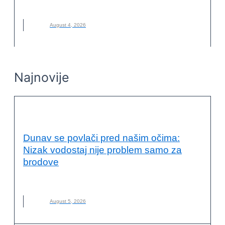
NOVO
August 4, 2026
Najnovije
OČUVANJE ŽIVOTNE SREDINE
Dunav se povlači pred našim očima:
Nizak vodostaj nije problem samo za
brodove
DUNAV
,
REKA
,
SUŠA
August 5, 2026