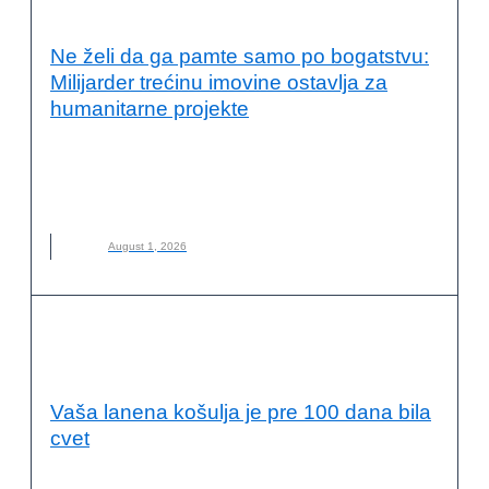
ODGOVORNOST
Ne želi da ga pamte samo po bogatstvu:
Milijarder trećinu imovine ostavlja za
humanitarne projekte
ALIKO DANGOTE
,
DRUŠTVENA ODGOVORNOST
,
FILANTROPIJA
,
HUMANITARNI RAD
,
MILIJARDER
,
NOVO
,
ODRŽIVI RAZVOJ
August 1, 2026
ODRŽIVI RAZVOJ I DRUŠTVENA
ODGOVORNOST
Vaša lanena košulja je pre 100 dana bila
cvet
LAN
,
LANENA ODEĆA
,
MATERIJAL
,
NOVO
,
ODRŽIVA MODA