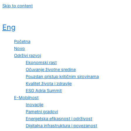
Skip to content
Eng
Početna
Novo
Održivi razvoj
Ekonomski rast
Očuvanje životne sredine
Pouzdan pristup kritičnim sirovinama
Kvalitet života i zdravlje
ESG Adria Summit
E-Mobilnost
Inovacije
Pametni gradovi
Energetska efikasnost i održivost
Digitalna infrastruktura i povezanost