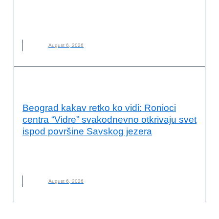
FRUTARIJANCI
,
FRUTARIJANSKI NAČIN ISHRANE
,
ISHRANA
,
NOVO
,
VOĆE
August 6, 2026
OČUVANJE ŽIVOTNE SREDINE
Beograd kakav retko ko vidi: Ronioci
centra “Vidre” svakodnevno otkrivaju svet
ispod površine Savskog jezera
AVANTURA
,
NOVO
,
PODVODNI SVET
,
RONILAČKI CENTAR
VIDRE
,
RONJENJE
August 6, 2026