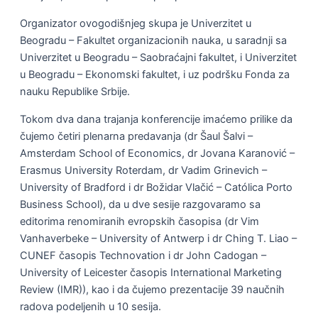
Organizator ovogodišnjeg skupa je Univerzitet u
Beogradu – Fakultet organizacionih nauka, u saradnji sa
Univerzitet u Beogradu – Saobraćajni fakultet, i Univerzitet
u Beogradu – Ekonomski fakultet, i uz podršku Fonda za
nauku Republike Srbije.
Tokom dva dana trajanja konferencije imaćemo prilike da
čujemo četiri plenarna predavanja (dr Šaul Šalvi –
Amsterdam School of Economics, dr Jovana Karanović –
Erasmus University Roterdam, dr Vadim Grinevich –
University of Bradford i dr Božidar Vlačić – Católica Porto
Business School), da u dve sesije razgovaramo sa
editorima renomiranih evropskih časopisa (dr Vim
Vanhaverbeke – University of Antwerp i dr Ching T. Liao –
CUNEF časopis Technovation i dr John Cadogan –
University of Leicester časopis International Marketing
Review (IMR)), kao i da čujemo prezentacije 39 naučnih
radova podeljenih u 10 sesija.