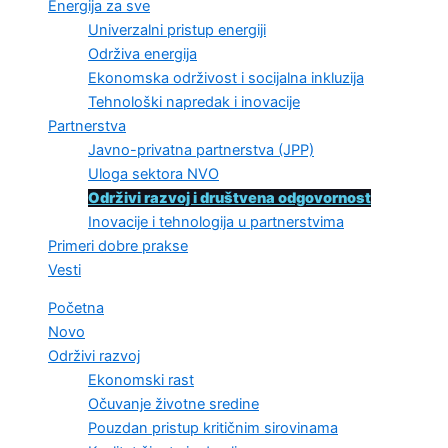
Energija za sve
Univerzalni pristup energiji
Održiva energija
Ekonomska održivost i socijalna inkluzija
Tehnološki napredak i inovacije
Partnerstva
Javno-privatna partnerstva (JPP)
Uloga sektora NVO
Održivi razvoj i društvena odgovornost
Inovacije i tehnologija u partnerstvima
Primeri dobre prakse
Vesti
Početna
Novo
Održivi razvoj
Ekonomski rast
Očuvanje životne sredine
Pouzdan pristup kritičnim sirovinama