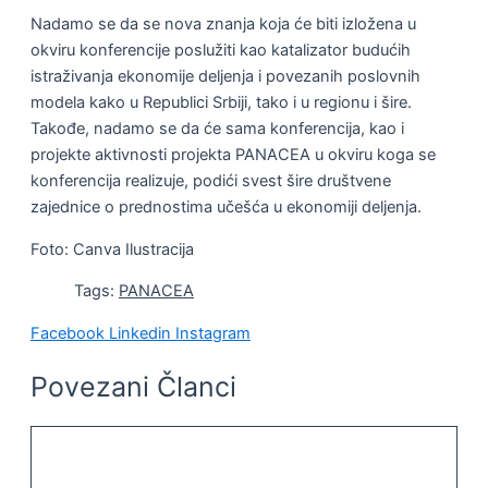
Nadamo se da se nova znanja koja će biti izložena u
okviru konferencije poslužiti kao katalizator budućih
istraživanja ekonomije deljenja i povezanih poslovnih
modela kako u Republici Srbiji, tako i u regionu i šire.
Takođe, nadamo se da će sama konferencija, kao i
projekte aktivnosti projekta PANACEA u okviru koga se
konferencija realizuje, podići svest šire društvene
zajednice o prednostima učešća u ekonomiji deljenja.
Foto: Canva Ilustracija
Tags:
PANACEA
Facebook
Linkedin
Instagram
Povezani Članci
ODRŽIVI RAZVOJ I DRUŠTVENA