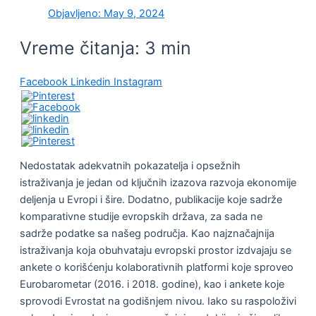
Objavljeno:
May 9, 2024
Vreme čitanja:
3
min
Facebook
Linkedin
Instagram
Nedostatak adekvatnih pokazatelјa i opsežnih
istraživanja je jedan od klјučnih izazova razvoja ekonomije
delјenja u Evropi i šire. Dodatno, publikacije koje sadrže
komparativne studije evropskih država, za sada ne
sadrže podatke sa našeg područja. Kao najznačajnija
istraživanja koja obuhvataju evropski prostor izdvajaju se
ankete o korišćenju kolaborativnih platformi koje sproveo
Eurobarometar (2016. i 2018. godine), kao i ankete koje
sprovodi Evrostat na godišnjem nivou. Iako su raspoloživi