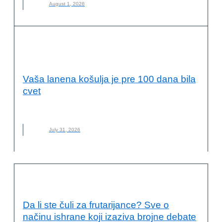
August 1, 2026
ODRŽIVI RAZVOJ I DRUŠTVENA
ODGOVORNOST
Vaša lanena košulja je pre 100 dana bila
cvet
LAN
,
LANENA ODEĆA
,
MATERIJAL
,
NOVO
,
ODRŽIVA MODA
July 31, 2026
KVALITET ŽIVOTA I ZDRAVLJE
Da li ste čuli za frutarijance? Sve o
načinu ishrane koji izaziva brojne debate