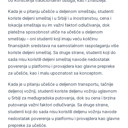
od korišćenja tradicionalnih usluga, kao i znatiželјa.
Kada je u pitanju učešće u deljenom smeštaju, studenti
koriste delјeni smeštaj i u Srbiji i u inostranstvu, cena i
lokacija smeštaja su im važni faktori odlučivanja, dok
platežna sposobnost utiče na učešće u delјenom
smeštaju – oni studenti koji imaju veću količinu
finansijskih sredstava na samostalnom raspolaganju više
koriste deljeni smeštaj. Sa druge strane, studenti koji do
sada nisu koristili deljeni smeštaj navode nedostatak
poverenja u platformu i provajdera kao glavne prepreke
za učešće, kao i malu upoznatost sa konceptom.
Kada je u pitanju učešće u deljenom transportu, tačnije
deljenoj vožnji, studenti koriste delјenu vožnju uglavnom
u Srbiji za međugradska putovanja, dok su cena i brzina
putovanja važni faktori odlučivanja. Sa druge strane,
studenti koji do sada nisu koristili deljenu vožnju navode
nedostatak poverenja u platformu i provajdera kao glavne
prepreke za učešće.