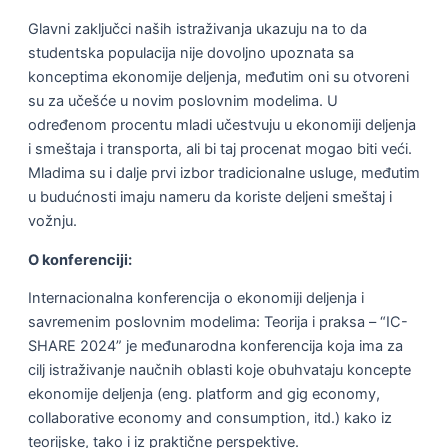
Glavni zaključci naših istraživanja ukazuju na to da
studentska populacija nije dovolјno upoznata sa
konceptima ekonomije deljenja, međutim oni su otvoreni
su za učešće u novim poslovnim modelima. U
određenom procentu mladi učestvuju u ekonomiji deljenja
i smeštaja i transporta, ali bi taj procenat mogao biti veći.
Mladima su i dalje prvi izbor tradicionalne usluge, međutim
u budućnosti imaju nameru da koriste deljeni smeštaj i
vožnju.
O konferenciji:
Internacionalna konferencija o ekonomiji delјenja i
savremenim poslovnim modelima: Teorija i praksa – “IC-
SHARE 2024” je međunarodna konferencija koja ima za
cilj istraživanje naučnih oblasti koje obuhvataju koncepte
ekonomije deljenja (eng. platform and gig economy,
collaborative economy and consumption, itd.) kako iz
teorijske, tako i iz praktične perspektive.