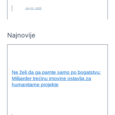
July 31, 2026
Najnovije
ODRŽIVI RAZVOJ I DRUŠTVENA
ODGOVORNOST
Ne želi da ga pamte samo po bogatstvu:
Milijarder trećinu imovine ostavlja za
humanitarne projekte
ALIKO DANGOTE
,
DRUŠTVENA ODGOVORNOST
,
FILANTROPIJA
,
HUMANITARNI RAD
,
MILIJARDER
,
NOVO
,
ODRŽIVI RAZVOJ