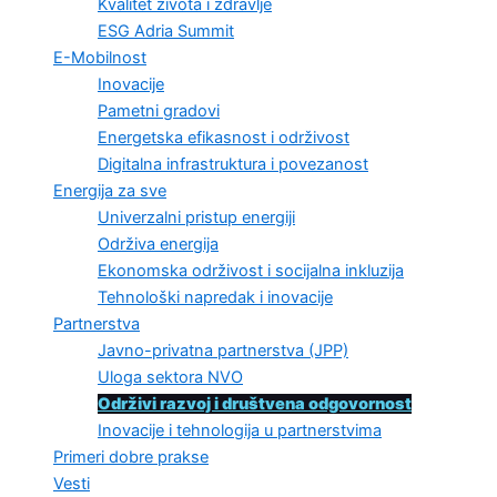
Kvalitet života i zdravlje
ESG Adria Summit
E-Mobilnost
Inovacije
Pametni gradovi
Energetska efikasnost i održivost
Digitalna infrastruktura i povezanost
Energija za sve
Univerzalni pristup energiji
Održiva energija
Ekonomska održivost i socijalna inkluzija
Tehnološki napredak i inovacije
Partnerstva
Javno-privatna partnerstva (JPP)
Uloga sektora NVO
Održivi razvoj i društvena odgovornost
Inovacije i tehnologija u partnerstvima
Primeri dobre prakse
Vesti