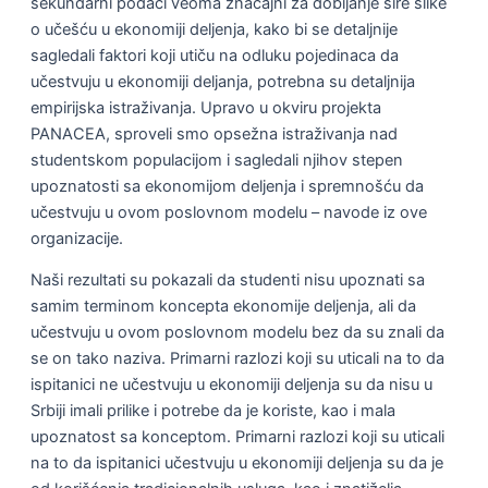
sekundarni podaci veoma značajni za dobijanje šire slike
o učešću u ekonomiji deljenja, kako bi se detaljnije
sagledali faktori koji utiču na odluku pojedinaca da
učestvuju u ekonomiji deljanja, potrebna su detaljnija
empirijska istraživanja. Upravo u okviru projekta
PANACEA, sproveli smo opsežna istraživanja nad
studentskom populacijom i sagledali njihov stepen
upoznatosti sa ekonomijom deljenja i spremnošću da
učestvuju u ovom poslovnom modelu – navode iz ove
organizacije.
Naši rezultati su pokazali da studenti nisu upoznati sa
samim terminom koncepta ekonomije deljenja, ali da
učestvuju u ovom poslovnom modelu bez da su znali da
se on tako naziva. Primarni razlozi koji su uticali na to da
ispitanici ne učestvuju u ekonomiji delјenja su da nisu u
Srbiji imali prilike i potrebe da je koriste, kao i mala
upoznatost sa konceptom. Primarni razlozi koji su uticali
na to da ispitanici učestvuju u ekonomiji delјenja su da je