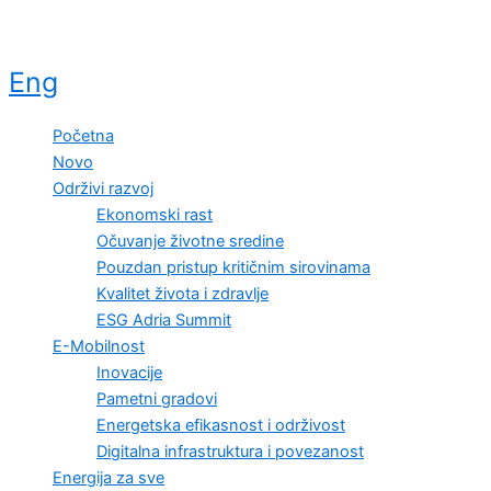
Eng
Početna
Novo
Održivi razvoj
Ekonomski rast
Očuvanje životne sredine
Pouzdan pristup kritičnim sirovinama
Kvalitet života i zdravlje
ESG Adria Summit
E-Mobilnost
Inovacije
Pametni gradovi
Energetska efikasnost i održivost
Digitalna infrastruktura i povezanost
Energija za sve