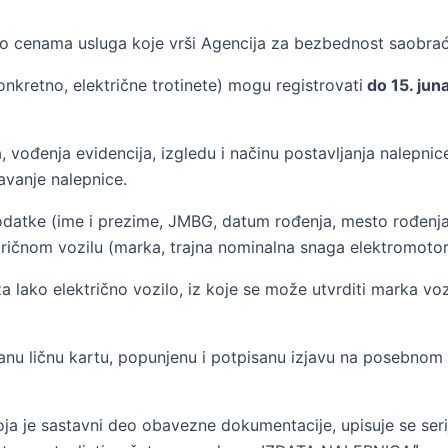
 cenama usluga koje vrši Agencija za bezbednost saobrać
nkretno, električne trotinete) mogu registrovati
do 15. jun
, vođenja evidencija, izgledu i načinu postavljanja nalepnic
avanje nalepnice.
odatke (ime i prezime, JMBG, datum rođenja, mesto rođenja),
ktričnom vozilu (marka, trajna nominalna snaga elektromoto
 lako električno vozilo, iz koje se može utvrditi marka vo
čitanu ličnu kartu, popunjenu i potpisanu izjavu na posebnom
ja je sastavni deo obavezne dokumentacije, upisuje se serij