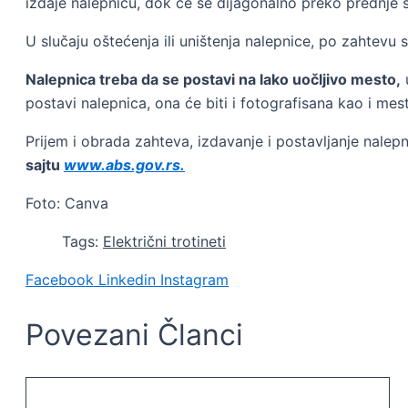
izdaje nalepnicu, dok će se dijagonalno preko prednje
U slučaju oštećenja ili uništenja nalepnice, po zahtevu
Nalepnica treba da se postavi na lako uočljivo mesto,
u
postavi nalepnica, ona će biti i fotografisana kao i mes
Prijem i obrada zahteva, izdavanje i postavljanje nalep
sajtu
www.abs.gov.rs.
Foto: Canva
Tags:
Električni trotineti
Facebook
Linkedin
Instagram
Povezani Članci