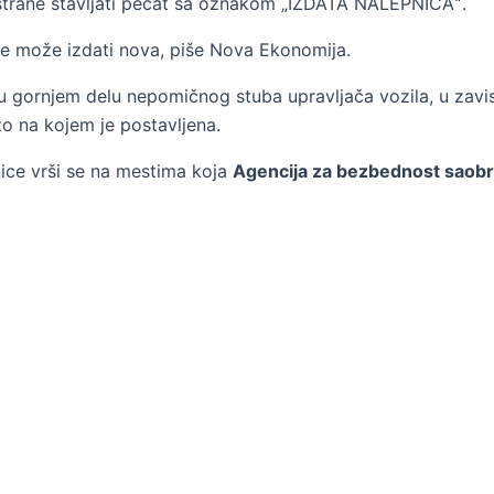
 strane stavljati pečat sa oznakom „IZDATA NALEPNICAˮ.
 se može izdati nova, piše Nova Ekonomija.
 gornjem delu nepomičnog stuba upravljača vozila, u zavis
to na kojem je postavljena.
nice vrši se na mestima koja
Agencija za bezbednost saobr