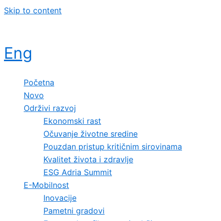
Skip to content
Eng
Početna
Novo
Održivi razvoj
Ekonomski rast
Očuvanje životne sredine
Pouzdan pristup kritičnim sirovinama
Kvalitet života i zdravlje
ESG Adria Summit
E-Mobilnost
Inovacije
Pametni gradovi