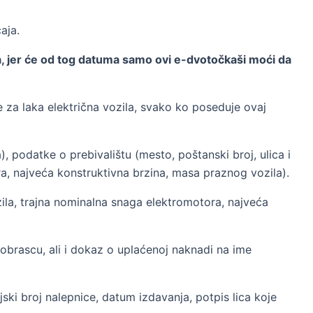
aja.
a, jer će od tog datuma samo ovi e-dvotočkaši moći da
e za laka električna vozila, svako ko poseduje ovaj
 podatke o prebivalištu (mesto, poštanski broj, ulica i
ra, najveća konstruktivna brzina, masa praznog vozila).
zila, trajna nominalna snaga elektromotora, najveća
 obrascu, ali i dokaz o uplaćenoj naknadi na ime
ski broj nalepnice, datum izdavanja, potpis lica koje