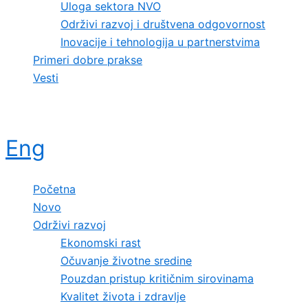
Uloga sektora NVO
Održivi razvoj i društvena odgovornost
Inovacije i tehnologija u partnerstvima
Primeri dobre prakse
Vesti
Eng
Početna
Novo
Održivi razvoj
Ekonomski rast
Očuvanje životne sredine
Pouzdan pristup kritičnim sirovinama
Kvalitet života i zdravlje