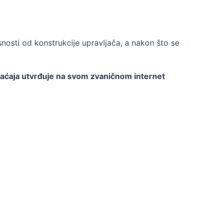
nosti od konstrukcije upravljača, a nakon što se
aćaja utvrđuje na svom zvaničnom internet