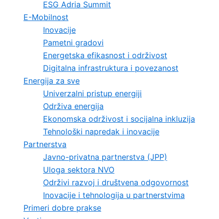
ESG Adria Summit
E-Mobilnost
Inovacije
Pametni gradovi
Energetska efikasnost i održivost
Digitalna infrastruktura i povezanost
Energija za sve
Univerzalni pristup energiji
Održiva energija
Ekonomska održivost i socijalna inkluzija
Tehnološki napredak i inovacije
Partnerstva
Javno-privatna partnerstva (JPP)
Uloga sektora NVO
Održivi razvoj i društvena odgovornost
Inovacije i tehnologija u partnerstvima
Primeri dobre prakse