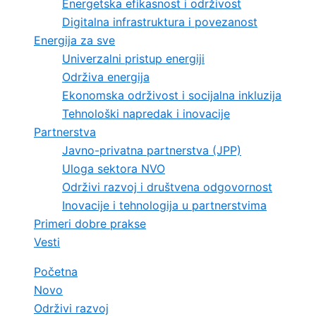
Energetska efikasnost i održivost
Digitalna infrastruktura i povezanost
Energija za sve
Univerzalni pristup energiji
Održiva energija
Ekonomska održivost i socijalna inkluzija
Tehnološki napredak i inovacije
Partnerstva
Javno-privatna partnerstva (JPP)
Uloga sektora NVO
Održivi razvoj i društvena odgovornost
Inovacije i tehnologija u partnerstvima
Primeri dobre prakse
Vesti
Početna
Novo
Održivi razvoj