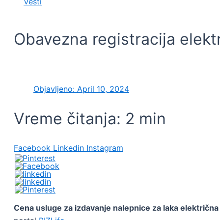
Vesti
Obavezna registracija elektr
Objavljeno:
April 10, 2024
Vreme čitanja:
2
min
Facebook
Linkedin
Instagram
Cena usluge za izdavanje nalepnice za laka električna