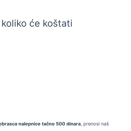
 koliko će koštati
a obrasca nalepnice tačno 500 dinara
, prenosi naš