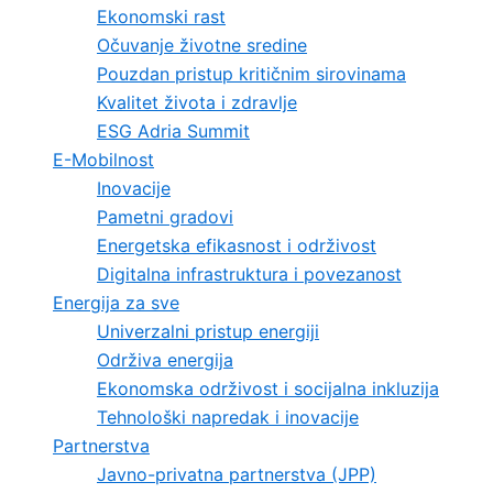
Ekonomski rast
Očuvanje životne sredine
Pouzdan pristup kritičnim sirovinama
Kvalitet života i zdravlje
ESG Adria Summit
E-Mobilnost
Inovacije
Pametni gradovi
Energetska efikasnost i održivost
Digitalna infrastruktura i povezanost
Energija za sve
Univerzalni pristup energiji
Održiva energija
Ekonomska održivost i socijalna inkluzija
Tehnološki napredak i inovacije
Partnerstva
Javno-privatna partnerstva (JPP)