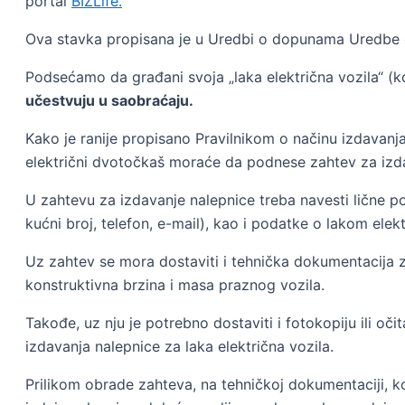
portal
BIZLife.
Ova stavka propisana je u Uredbi o dopunama Uredbe o
Podsećamo da građani svoja „laka električna vozila“ (ko
učestvuju u saobraćaju.
Kako je ranije propisano Pravilnikom o načinu izdavanja
električni dvotočkaš moraće da podnese zahtev za izd
U zahtevu za izdavanje nalepnice treba navesti lične p
kućni broj, telefon, e-mail), kao i podatke o lakom ele
Uz zahtev se mora dostaviti i tehnička dokumentacija za
konstruktivna brzina i masa praznog vozila.
Takođe, uz nju je potrebno dostaviti i fotokopiju ili o
izdavanja nalepnice za laka električna vozila.
Prilikom obrade zahteva, na tehničkoj dokumentaciji, ko