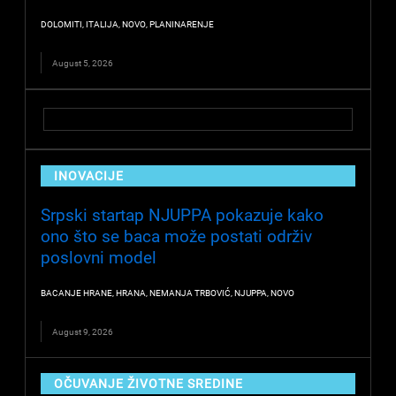
DOLOMITI
,
ITALIJA
,
NOVO
,
PLANINARENJE
August 5, 2026
INOVACIJE
Srpski startap NJUPPA pokazuje kako
ono što se baca može postati održiv
poslovni model
BACANJE HRANE
,
HRANA
,
NEMANJA TRBOVIĆ
,
NJUPPA
,
NOVO
August 9, 2026
OČUVANJE ŽIVOTNE SREDINE