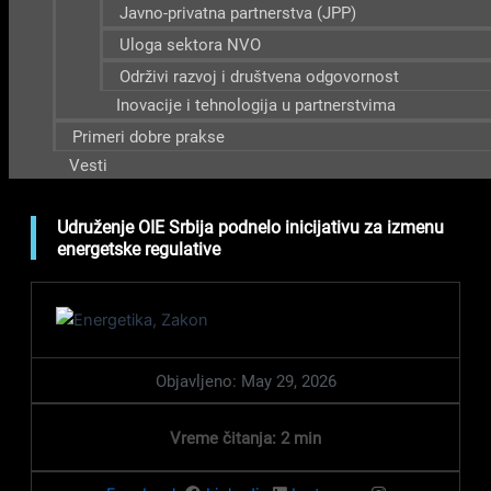
Javno-privatna partnerstva (JPP)
Uloga sektora NVO
Održivi razvoj i društvena odgovornost
Inovacije i tehnologija u partnerstvima
Primeri dobre prakse
Vesti
Udruženje OIE Srbija podnelo inicijativu za izmenu
energetske regulative
Objavljeno:
May 29, 2026
Vreme čitanja:
2
min