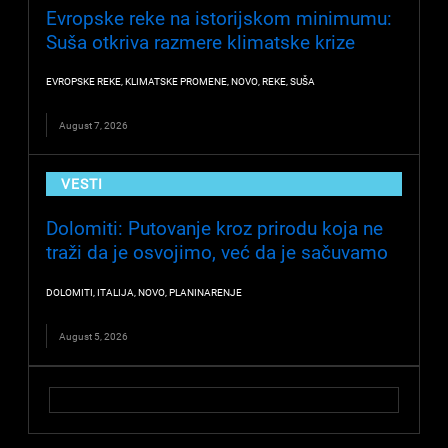
Evropske reke na istorijskom minimumu:
Suša otkriva razmere klimatske krize
EVROPSKE REKE
,
KLIMATSKE PROMENE
,
NOVO
,
REKE
,
SUŠA
August 7, 2026
VESTI
Dolomiti: Putovanje kroz prirodu koja ne
traži da je osvojimo, već da je sačuvamo
DOLOMITI
,
ITALIJA
,
NOVO
,
PLANINARENJE
August 5, 2026