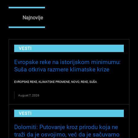
Najnovije
VESTI
Evropske reke na istorijskom minimumu:
Suša otkriva razmere klimatske krize
EVROPSKE REKE
,
KLIMATSKE PROMENE
,
NOVO
,
REKE
,
SUŠA
August 7, 2026
VESTI
Dolomiti: Putovanje kroz prirodu koja ne
traži da je osvojimo, već da je sačuvamo