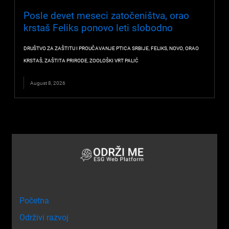
Posle devet meseci zatočeništva, orao
krstaš Feliks ponovo leti slobodno
DRUŠTVO ZA ZAŠTITU I PROUČAVANJE PTICA SRBIJE
,
FELIKS
,
NOVO
,
ORAO
KRSTAŠ
,
ZAŠTITA PRIRODE
,
ZOOLOŠKI VRT PALIĆ
August 8, 2026
Početna
Održivi razvoj