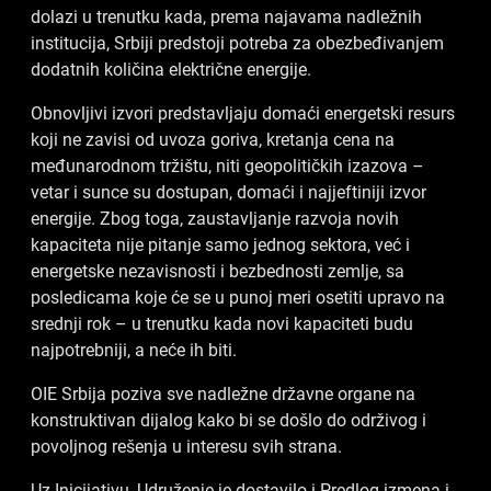
dolazi u trenutku kada, prema najavama nadležnih
institucija, Srbiji predstoji potreba za obezbeđivanjem
dodatnih količina električne energije.
Obnovljivi izvori predstavljaju domaći energetski resurs
koji ne zavisi od uvoza goriva, kretanja cena na
međunarodnom tržištu, niti geopolitičkih izazova –
vetar i sunce su dostupan, domaći i najjeftiniji izvor
energije. Zbog toga, zaustavljanje razvoja novih
kapaciteta nije pitanje samo jednog sektora, već i
energetske nezavisnosti i bezbednosti zemlje, sa
posledicama koje će se u punoj meri osetiti upravo na
srednji rok – u trenutku kada novi kapaciteti budu
najpotrebniji, a neće ih biti.
OIE Srbija poziva sve nadležne državne organe na
konstruktivan dijalog kako bi se došlo do održivog i
povoljnog rešenja u interesu svih strana.
Uz Inicijativu, Udruženje je dostavilo i Predlog izmena i