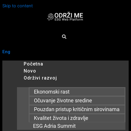
Skip to content
Eng
Početna
Novo
Održivi razvoj
Ekonomski rast
Očuvanje životne sredine
Pouzdan pristup kritičnim sirovinama
Kvalitet života i zdravlje
ESG Adria Summit