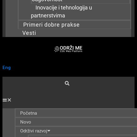
Inovacije i tehnologija u
partnerstvima
Primeri dobre prakse
Vesti
Eng
Početna
Novo
Održivi razvoj