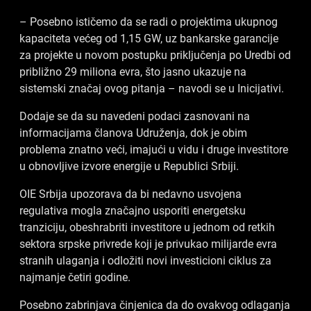
– Posebno ističemo da se radi o projektima ukupnog
kapaciteta većeg od 1,15 GW, uz bankarske garancije
za projekte u novom postupku priključenja po Uredbi od
približno 29 miliona evra, što jasno ukazuje na
sistemski značaj ovog pitanja – navodi se u Inicijativi.
Dodaje se da su navedeni podaci zasnovani na
informacijama članova Udruženja, dok je obim
problema znatno veći, imajući u vidu i druge investitore
u obnovljive izvore energije u Republici Srbiji.
OIE Srbija upozorava da bi nedavno usvojena
regulativa mogla značajno usporiti energetsku
tranziciju, obeshrabriti investitore u jednom od retkih
sektora srpske privrede koji je privukao milijarde evra
stranih ulaganja i odložiti novi investicioni ciklus za
najmanje četiri godine.
Posebno zabrinjava činjenica da do ovakvog odlaganja