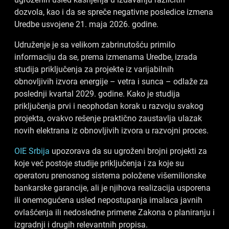
dozvola, kao i da se spreče negativne posledice izmena
Uredbe usvojene 21. maja 2026. godine.
Udruženje je sa velikom zabrinutošću primilo
informaciju da se, prema izmenama Uredbe, izrada
studija priključenja za projekte iz varijabilnih
obnovljivih izvora energije – vetra i sunca – odlaže za
poslednji kvartal 2029. godine. Kako je studija
priključenja prvi i neophodan korak u razvoju svakog
projekta, ovakvo rešenje praktično zaustavlja ulazak
novih elektrana iz obnovljivih izvora u razvojni proces.
OIE Srbija
upozorava da su ugroženi brojni projekti za
koje već postoje studije priključenja i za koje su
operatoru prenosnog sistema položene višemilionske
bankarske garancije, ali je njihova realizacija usporena
ili onemogućena usled nepostupanja imalaca javnih
ovlašćenja ili nedosledne primene Zakona o planiranju i
izgradnji i drugih relevantnih propisa.