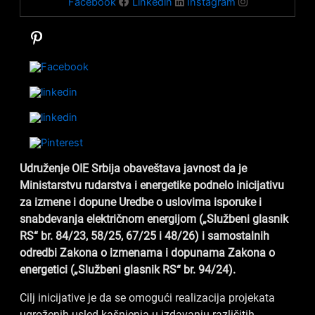
Facebook
Linkedin
Instagram
Udruženje OIE Srbija obaveštava javnost da je
Ministarstvu rudarstva i energetike podnelo inicijativu
za izmene i dopune Uredbe o uslovima isporuke i
snabdevanja električnom energijom („Službeni glasnik
RS“ br. 84/23, 58/25, 67/25 i 48/26) i samostalnih
odredbi Zakona o izmenama i dopunama Zakona o
energetici („Službeni glasnik RS“ br. 94/24).
Cilj inicijative je da se omogući realizacija projekata
ugroženih usled kašnjenja u izdavanju različitih