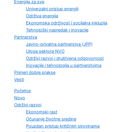
Energija za sve
Univerzalni pristup energiji
Održiva energija
Ekonomska održivost i socijalna inkluzija
Tehnološki napredak i inovacije
Partnerstva
Javno-privatna partnerstva (JPP)
Uloga sektora NVO
Održivi razvoj i društvena odgovornost
Inovacije i tehnologija u partnerstvima
Primeri dobre prakse
Vesti
Početna
Novo
Održivi razvoj
Ekonomski rast
Očuvanje životne sredine
Pouzdan pristup kritičnim sirovinama