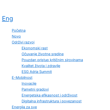
Eng
Početna
Novo
Održivi razvoj
Ekonomski rast
Očuvanje životne sredine
Pouzdan pristup kritičnim sirovinama
Kvalitet života i zdravlje
ESG Adria Summit
E-Mobilnost
Inovacije
Pametni gradovi
Energetska efikasnost i održivost
Digitalna infrastruktura i povezanost
Energija za sve