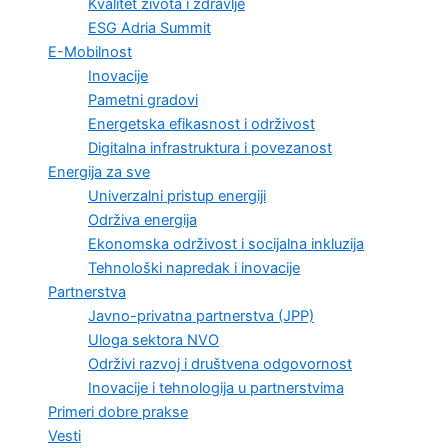
Kvalitet života i zdravlje
ESG Adria Summit
E-Mobilnost
Inovacije
Pametni gradovi
Energetska efikasnost i održivost
Digitalna infrastruktura i povezanost
Energija za sve
Univerzalni pristup energiji
Održiva energija
Ekonomska održivost i socijalna inkluzija
Tehnološki napredak i inovacije
Partnerstva
Javno-privatna partnerstva (JPP)
Uloga sektora NVO
Održivi razvoj i društvena odgovornost
Inovacije i tehnologija u partnerstvima
Primeri dobre prakse
Vesti