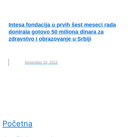
VESTI
Intesa fondacija u prvih šest meseci rada
donirala gotovo 50 miliona dinara za
zdravstvo i obrazovanje u Srbiji
BANCA INTESA
November 19, 2024
Početna