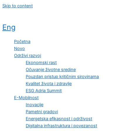
Skip to content
Eng
Početna
Novo
Održivi razvoj
Ekonomski rast
Očuvanje životne sredine
Pouzdan pristup kritičnim sirovinama
Kvalitet života i zdravlje
ESG Adria Summit
E-Mobilnost
Inovacije
Pametni gradovi
Energetska efikasnost i održivost
Digitalna infrastruktura i povezanost