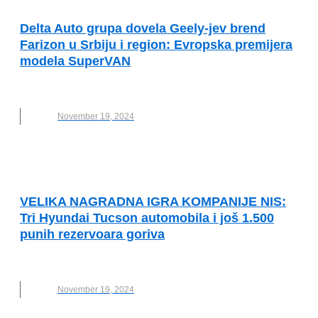
POVEZANOST
Delta Auto grupa dovela Geely-jev brend
Farizon u Srbiju i region: Evropska premijera
modela SuperVAN
DELTA AUTO GRUPA
,
ELEKTRIČNA VOZILA
November 19, 2024
VESTI
VELIKA NAGRADNA IGRA KOMPANIJE NIS:
Tri Hyundai Tucson automobila i još 1.500
punih rezervoara goriva
NIS
November 19, 2024