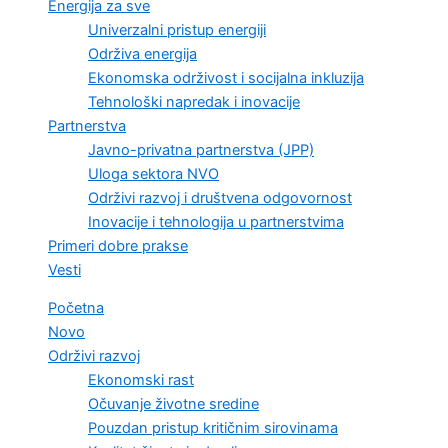
Energija za sve
Univerzalni pristup energiji
Održiva energija
Ekonomska održivost i socijalna inkluzija
Tehnološki napredak i inovacije
Partnerstva
Javno-privatna partnerstva (JPP)
Uloga sektora NVO
Održivi razvoj i društvena odgovornost
Inovacije i tehnologija u partnerstvima
Primeri dobre prakse
Vesti
Početna
Novo
Održivi razvoj
Ekonomski rast
Očuvanje životne sredine
Pouzdan pristup kritičnim sirovinama