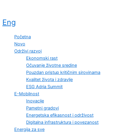
Eng
Početna
Novo
Održivi razvoj
Ekonomski rast
Očuvanje životne sredine
Pouzdan pristup kritičnim sirovinama
Kvalitet života i zdravlje
ESG Adria Summit
E-Mobilnost
Inovacije
Pametni gradovi
Energetska efikasnost i održivost
Digitalna infrastruktura i povezanost
Energija za sve