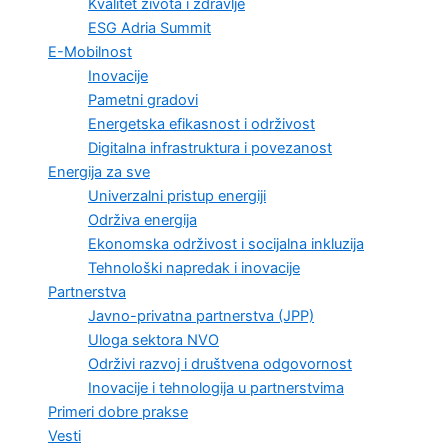
Kvalitet života i zdravlje
ESG Adria Summit
E-Mobilnost
Inovacije
Pametni gradovi
Energetska efikasnost i održivost
Digitalna infrastruktura i povezanost
Energija za sve
Univerzalni pristup energiji
Održiva energija
Ekonomska održivost i socijalna inkluzija
Tehnološki napredak i inovacije
Partnerstva
Javno-privatna partnerstva (JPP)
Uloga sektora NVO
Održivi razvoj i društvena odgovornost
Inovacije i tehnologija u partnerstvima
Primeri dobre prakse
Vesti