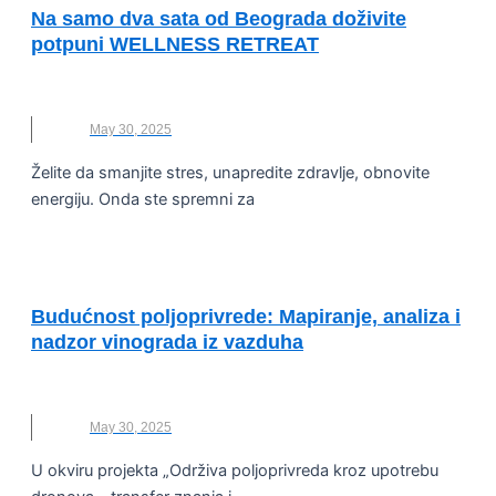
Na samo dva sata od Beograda doživite
potpuni WELLNESS RETREAT
BOR HOTEL BY KARISMA
,
WELNESS
,
ZLATIBOR
May 30, 2025
Želite da smanjite stres, unapredite zdravlje, obnovite
energiju. Onda ste spremni za
OČUVANJE ŽIVOTNE SREDINE
Budućnost poljoprivrede: Mapiranje, analiza i
nadzor vinograda iz vazduha
DRONOVI
,
POLJOPRIVREDA
,
VINOGRADI
May 30, 2025
U okviru projekta „Održiva poljoprivreda kroz upotrebu