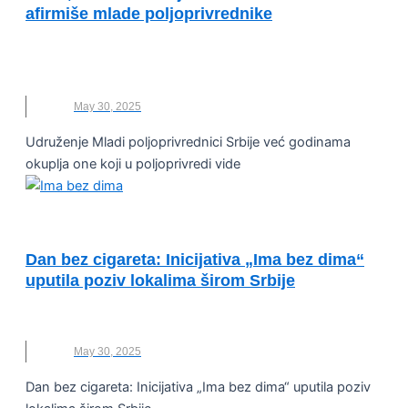
afirmiše mlade poljoprivrednike
MLADI POLJOPRIVREDNICI SRBIJE
,
POLJOPRIVREDA
,
POLJOPRIVREDNICI
May 30, 2025
Udruženje Mladi poljoprivrednici Srbije već godinama
okuplja one koji u poljoprivredi vide
UNCATEGORIZED
Dan bez cigareta: Inicijativa „Ima bez dima“
uputila poziv lokalima širom Srbije
CIGARETE
,
IMA BEZ DIMA
,
KAFIĆI
,
PUŠENJE
May 30, 2025
Dan bez cigareta: Inicijativa „Ima bez dima“ uputila poziv