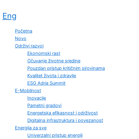
Eng
Početna
Novo
Održivi razvoj
Ekonomski rast
Očuvanje životne sredine
Pouzdan pristup kritičnim sirovinama
Kvalitet života i zdravlje
ESG Adria Summit
E-Mobilnost
Inovacije
Pametni gradovi
Energetska efikasnost i održivost
Digitalna infrastruktura i povezanost
Energija za sve
Univerzalni pristup energiji