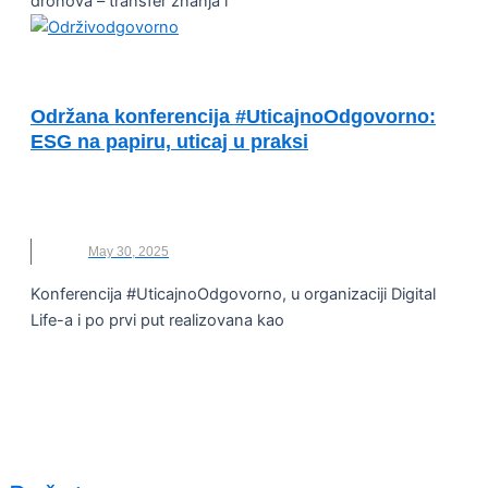
dronova – transfer znanja i
VESTI
Održana konferencija #UticajnoOdgovorno:
ESG na papiru, uticaj u praksi
ESG
,
KONFERENCIJA
,
NOVO
,
ODRŽIVODGOVORNO
May 30, 2025
Konferencija #UticajnoOdgovorno, u organizaciji Digital
Life-a i po prvi put realizovana kao