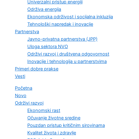
Univerzalni pristup energiji
Održiva energija
Ekonomska održivost i socijalna inkluzija
Tehnološki napredak i inovacije
Partnerstva
Javno-privatna partnerstva (JPP)
Uloga sektora NVO
Održivi razvoj i društvena odgovornost
Inovacije i tehnologija u partnerstvima
Primeri dobre prakse
Vesti
Početna
Novo
Održivi razvoj
Ekonomski rast
Očuvanje životne sredine
Pouzdan pristup kritičnim sirovinama
Kvalitet života i zdravlje