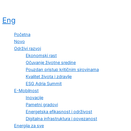
Skip
to
content
Eng
Početna
Novo
Održivi razvoj
Ekonomski rast
Očuvanje životne sredine
Pouzdan pristup kritičnim sirovinama
Kvalitet života i zdravlje
ESG Adria Summit
E-Mobilnost
Inovacije
Pametni gradovi
Energetska efikasnost i održivost
Digitalna infrastruktura i povezanost
Energija za sve