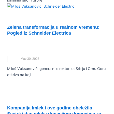
lokalima širom Srbije
ENERGETSKA EFIKASNOST I ODRŽIVOST
Zelena transformacija u realnom vremenu:
Pogled iz Schneider Electrica
INTERVJU
,
MILOŠ VUKSANOVIĆ
,
SCHNEIDER
ELECTRIC
May 30, 2025
Miloš Vuksanović, generalni direktor za Srbiju i Crnu Goru,
otkriva na koji
ODRŽIVI RAZVOJ I DRUŠTVENA
ODGOVORNOST
Kompanija Imlek i ove godine obeležila
Svetski dan mleka donacijom domovima za