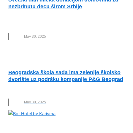
nezbrinutu decu širom Srbije
DECA
,
DONACIJA
,
IMLEK
,
MARIJA MALOVIC
,
MLEKO
May 30, 2025
OČUVANJE ŽIVOTNE SREDINE
Beogradska škola sada ima zelenije školsko
dvorište uz podršku kompanije P&G Beograd
BEOGRAD
,
NOVO
,
P&G
,
ŠKOLA
May 30, 2025
VESTI