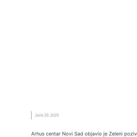
UNCATEGORIZED
Želite da se priključite volonetrskim
zelenim akcijama, a ne znate kako?
ovom vodiču su svi odgovori
ARHUS CENTAR
,
NOVO
,
VODIČ
,
ZELENI POZIV
June 20, 2025
Arhus centar Novi Sad objavio je Zeleni poziv