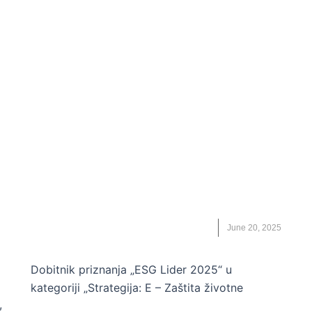
UNCATEGORIZED
Kako ESG strategija postaje srce
 U
bankarskog poslovanja – priča iz
ProCredit banke
ESG LIDERI
,
IGOR ANTIĆ
,
PROCREDIT
June 20, 2025
Dobitnik priznanja „ESG Lider 2025“ u
kategoriji „Strategija: E – Zaštita životne
,