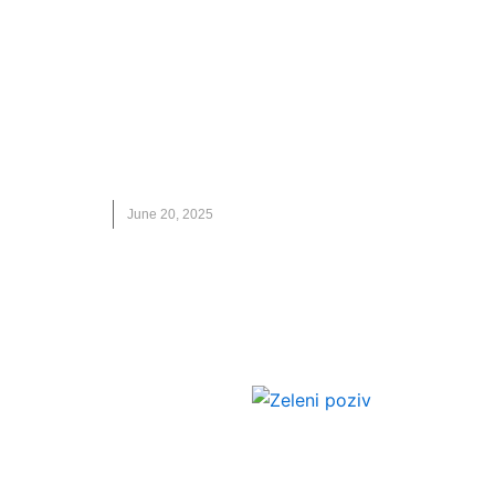
VESTI
Popularni “Coldplay” objavio album
na pločama od reciklirane plastike
ALBUM
,
COLDPLAY
,
NOVO
,
RECIKLIRANA PLASTIKA
June 20, 2025