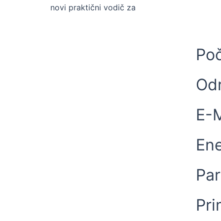
novi praktični vodič za
Po
Odr
E-M
Ene
Par
Pri