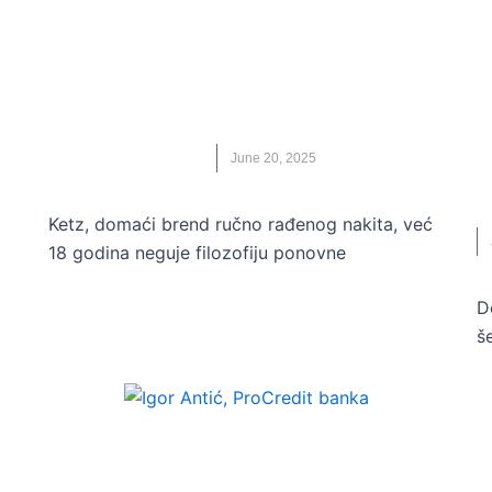
OČUVANJE ŽIVOTNE SREDINE
e
Od kaktusa do kaučuka: “KETZ” nakit
D
nosi tragove prirode
p
n
KETZ
,
NAKIT
,
SATOVI
June 20, 2025
D
Ketz, domaći brend ručno rađenog nakita, već
18 godina neguje filozofiju ponovne
D
š