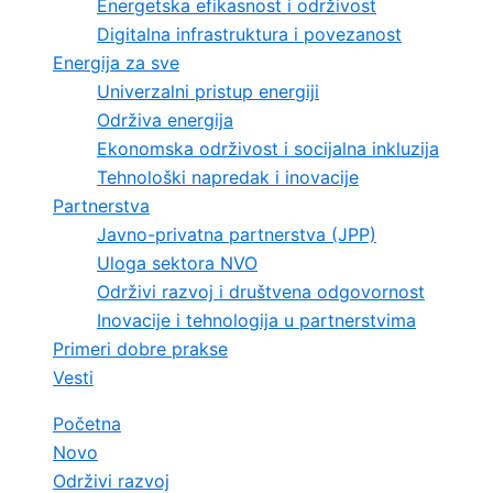
Energetska efikasnost i održivost
Digitalna infrastruktura i povezanost
Energija za sve
Univerzalni pristup energiji
Održiva energija
Ekonomska održivost i socijalna inkluzija
Tehnološki napredak i inovacije
Partnerstva
Javno-privatna partnerstva (JPP)
Uloga sektora NVO
Održivi razvoj i društvena odgovornost
Inovacije i tehnologija u partnerstvima
Primeri dobre prakse
Vesti
Početna
Novo
Održivi razvoj