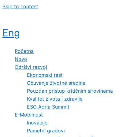
Skip to content
Eng
Početna
Novo
Održivi razvoj
Ekonomski rast
Očuvanje životne sredine
Pouzdan pristup kritičnim sirovinama
Kvalitet života i zdravlje
ESG Adria Summit
E-Mobilnost
Inovacije
Pametni gradovi