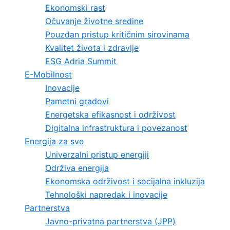
Ekonomski rast
Očuvanje životne sredine
Pouzdan pristup kritičnim sirovinama
Kvalitet života i zdravlje
ESG Adria Summit
E-Mobilnost
Inovacije
Pametni gradovi
Energetska efikasnost i održivost
Digitalna infrastruktura i povezanost
Energija za sve
Univerzalni pristup energiji
Održiva energija
Ekonomska održivost i socijalna inkluzija
Tehnološki napredak i inovacije
Partnerstva
Javno-privatna partnerstva (JPP)