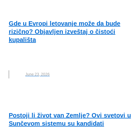
OČUVANJE ŽIVOTNE SREDINE
Gde u Evropi letovanje može da bude
rizično? Objavljen izveštaj o čistoći
kupališta
ALBANIJA
,
KVALITET VODE
,
LETOVANJE
,
MORE
,
NOVO
June 23, 2026
VESTI
Postoji li život van Zemlje? Ovi svetovi u
Sunčevom sistemu su kandidati
MARS
,
NASA
,
NOVO
,
SUNČEV SISTEM
,
SVEMIR
,