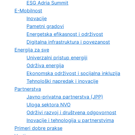
ESG Adria Summit
E-Mobilnost
Inovacije
Pametni gradovi
Energetska efikasnost i održivost
Digitalna infrastruktura i povezanost
Energija za sve
Univerzalni pristup energiji
Održiva energija
Ekonomska održivost i socijalna inkluzija
Tehnološki napredak i inovacije
Partnerstva
Javno-privatna partnerstva (JPP)
Uloga sektora NVO
Održivi razvoj i društvena odgovornost
Inovacije i tehnologija u partnerstvima
Primeri dobre prakse