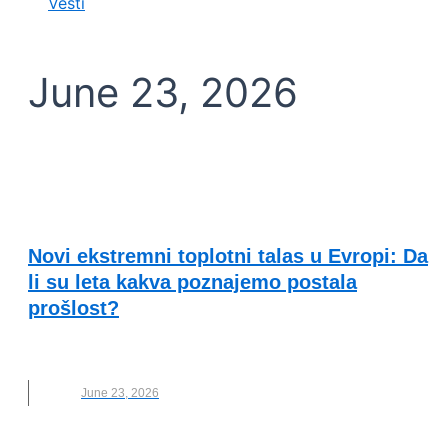
Vesti
June 23, 2026
OČUVANJE ŽIVOTNE SREDINE
Novi ekstremni toplotni talas u Evropi: Da
li su leta kakva poznajemo postala
prošlost?
LETO
,
NOVO
,
TEMPERATURA
,
TOPLOTNI TALAS
June 23, 2026