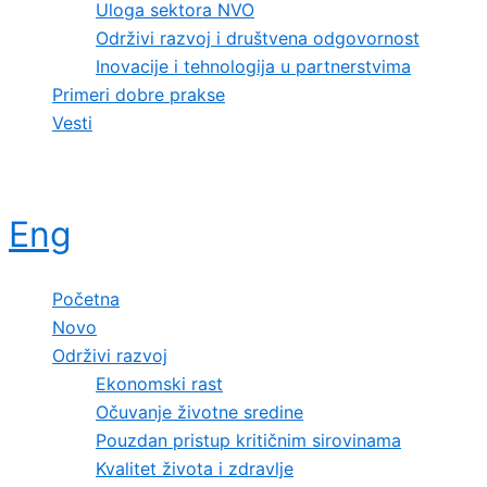
Uloga sektora NVO
Održivi razvoj i društvena odgovornost
Inovacije i tehnologija u partnerstvima
Primeri dobre prakse
Vesti
Eng
Početna
Novo
Održivi razvoj
Ekonomski rast
Očuvanje životne sredine
Pouzdan pristup kritičnim sirovinama
Kvalitet života i zdravlje