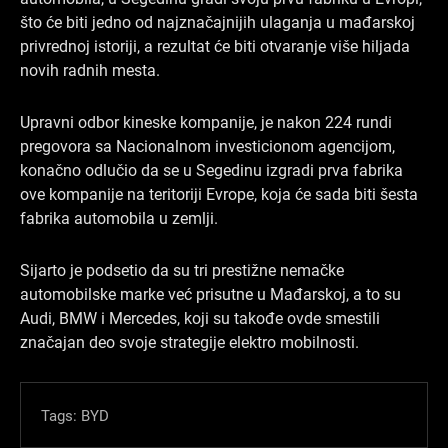
što će biti jedno od najznačajnijih ulaganja u mađarskoj
privrednoj istoriji, a rezultat će biti otvaranje više hiljada
novih radnih mesta.
Upravni odbor kineske kompanije, je nakon 224 rundi
pregovora sa Nacionalnom investicionom agencijom,
konačno odlučio da se u Segedinu izgradi prva fabrika
ove kompanije na teritoriji Evrope, koja će sada biti šesta
fabrika automobila u zemlji.
Sijarto je podsetio da su tri prestižne nemačke
automobilske marke već prisutne u Mađarskoj, a to su
Audi, BMW i Mercedes, koji su takođe ovde smestili
značajan deo svoje strategije elektro mobilnosti.
Tags:
BYD