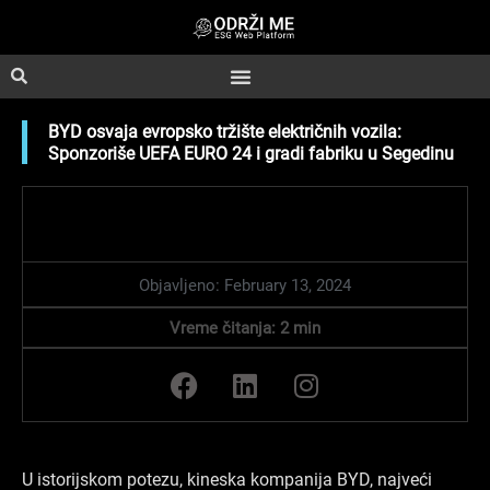
Skip
to
content
BYD osvaja evropsko tržište električnih vozila:
Sponzoriše UEFA EURO 24 i gradi fabriku u Segedinu
Objavljeno:
February 13, 2024
Vreme čitanja:
2
min
F
L
I
a
i
n
c
n
s
e
k
t
b
e
a
U istorijskom potezu, kineska kompanija BYD, najveći