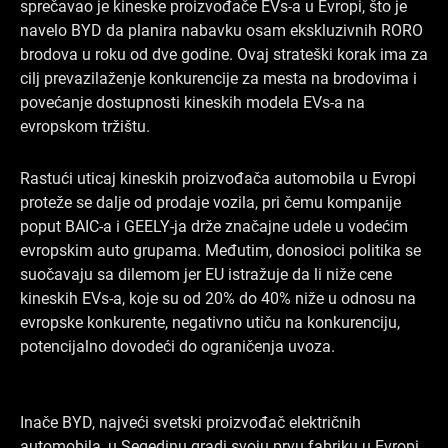
sprečavao je kineske proizvođače EVs-a u Evropi, što je
navelo BYD da planira nabavku osam ekskluzivnih RORO
brodova u roku od dve godine. Ovaj strateški korak ima za
cilj prevazilaženje konkurencije za mesta na brodovima i
povećanje dostupnosti kineskih modela EVs-a na
evropskom tržištu.
Rastući uticaj kineskih proizvođača automobila u Evropi
proteže se dalje od prodaje vozila, pri čemu kompanije
poput BAIC-a i GEELY-ja drže značajne udele u vodećim
evropskim auto grupama. Međutim, donosioci politika se
suočavaju sa dilemom jer EU istražuje da li niže cene
kineskih EVs-a, koje su od 20% do 40% niže u odnosu na
evropske konkurente, negativno utiču na konkurenciju,
potencijalno dovodeći do ograničenja uvoza.
Inače BYD, najveći svetski proizvođač električnih
automobila, u Segedinu gradi svoju prvu fabriku u Evropi,