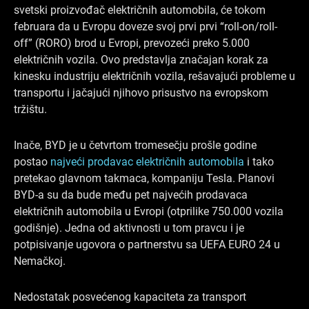
o
d
g
svetski proizvođač električnih automobila, će tokom
o
i
r
februara da u Evropu doveze svoj prvi prvi “roll-on/roll-
k
n
a
off” (RORO) brod u Evropi, prevozeći preko 5.000
električnih vozila. Ovo predstavlja značajan korak za
m
kinesku industriju električnih vozila, rešavajući probleme u
transportu i jačajući njihovo prisustvo na evropskom
tržištu.
Inače, BYD je u četvrtom tromesečju prošle godine
postao
najveći prodavac električnih automobila
i tako
pretekao glavnom takmaca, kompaniju Tesla. Planovi
BYD-a su da bude među pet najvećih prodavaca
električnih automobila u Evropi (otprilike 750.000 vozila
godišnje). Jedna od aktivnosti u tom pravcu i je
potpisivanje ugovora o partnerstvu sa UEFA EURO 24 u
Nemačkoj.
Nedostatak posvećenog kapaciteta za transport