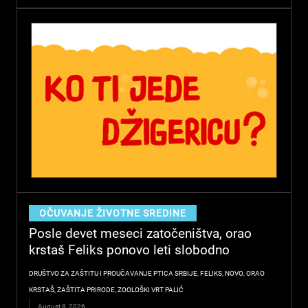
OČUVANJE ŽIVOTNE SREDINE
Posle devet meseci zatočeništva, orao
krstaš Feliks ponovo leti slobodno
DRUŠTVO ZA ZAŠTITU I PROUČAVANJE PTICA SRBIJE
,
FELIKS
,
NOVO
,
ORAO
KRSTAŠ
,
ZAŠTITA PRIRODE
,
ZOOLOŠKI VRT PALIĆ
August 8, 2026