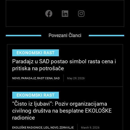
F
L
I
a
i
n
c
n
s
e
k
t
Povezani Članci
b
e
a
o
d
g
o
i
r
EKONOMSKI RAST
k
n
a
Paradajz u SAD postao simbol rasta cena i
m
pritiska na potrošače
NOVO
,
PARADAJZ
,
RAST CENA
,
SAD
May 29, 2026
EKONOMSKI RAST
“Čisto iz ljubavi”: Poziv organizacijama
civilnog društva na besplatne EKOLOŠKE
radionice
EKOLOŠKE RADIONICE
,
LIDL
,
NOVO
,
ZDRAVLJE
March 9, 2026