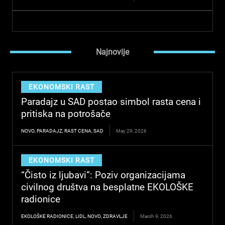
Najnovije
EKONOMSKI RAST
Paradajz u SAD postao simbol rasta cena i
pritiska na potrošače
NOVO
,
PARADAJZ
,
RAST CENA
,
SAD
May 29, 2026
EKONOMSKI RAST
“Čisto iz ljubavi”: Poziv organizacijama
civilnog društva na besplatne EKOLOŠKE
radionice
EKOLOŠKE RADIONICE
,
LIDL
,
NOVO
,
ZDRAVLJE
March 9, 2026