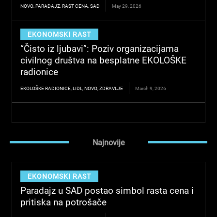
NOVO
,
PARADAJZ
,
RAST CENA
,
SAD
May 29, 2026
EKONOMSKI RAST
“Čisto iz ljubavi”: Poziv organizacijama
civilnog društva na besplatne EKOLOŠKE
radionice
EKOLOŠKE RADIONICE
,
LIDL
,
NOVO
,
ZDRAVLJE
March 9, 2026
Najnovije
EKONOMSKI RAST
Paradajz u SAD postao simbol rasta cena i
pritiska na potrošače