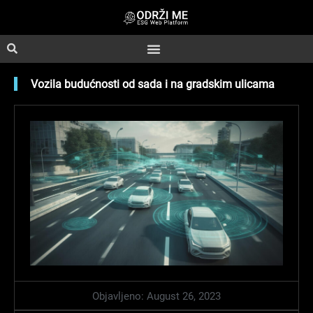
Skip
to
content
Vozila budućnosti od sada i na gradskim ulicama
Objavljeno:
August 26, 2023