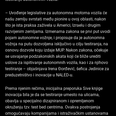
– Uvođenje legislative za autonomna motorna vozila će
našu zemlju svrstati među pionire u ovoj oblasti, nakon
što je ista praksa zaživela u Americi, Izraelu i drugim
razvijenim zemljama. Izmenama zakona se prvi put uvodi
pojam autonomne vožnje, i propisuje da je autonomna
vožnja na putu dozvoljena isključivo u cilju testiranja, na
osnovu dozvole koju izdaje MUP. Nakon zakona, očekuje
se usvajanje podzakonskih akata koji će bliže urediti
uslove za ispitivanje autonomnih vozila, kao i za njihovo
testiranje – objašnjava Irena Đorđević, šefica Jedinice za
preduzetništvo i inovacije u NALED-u.
Prema njenim rečima, inicijalna preporuka Sive knjige
inovacija bila je da se testiranje umesto na ulicama,
obavlja u specijalno dizajniranom i opremljenom
okruženju tzv. test bed centrima. Ovakva postrojenja
omogućavaju kompanijama i istraživačkim ustanovama