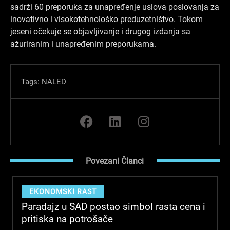
sadrži 60 preporuka za unapređenje uslova poslovanja za
inovativno i visokotehnološko preduzetništvo. Tokom
jeseni očekuje se objavljivanje i drugog izdanja sa
ažuriranim i unapređenim preporukama.
Tags:
NALED
F
L
I
a
i
n
c
n
s
e
k
t
Povezani Članci
b
e
a
o
d
g
o
i
r
EKONOMSKI RAST
k
n
a
Paradajz u SAD postao simbol rasta cena i
m
pritiska na potrošače