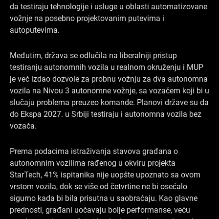
da testiraju tehnologije i usluge u oblasti automatizovane
vožnje na posebno projektovanim putevima i
autoputevima.
Međutim, država se odlučila na liberalniji pristup
testiranju autonomnih vozila u realnom okruženju i MUP
je već izdao dozvole za probnu vožnju za dva autonomna
vozila na Nivou 3 autonomne vožnje, sa vozačem koji bi u
slučaju problema preuzeo komande. Planovi države su da
do Ekspa 2027. u Srbiji testiraju i autonomna vozila bez
vozača.
Prema podacima istraživanja stavova građana o
autonomnim vozilima rađenog u okviru projekta
StarTech, 41% ispitanika nije uopšte upoznato sa ovom
vrstom vozila, dok se više od četvrtine ne bi osećalo
sigurno kada bi bila prisutna u saobraćaju. Kao glavne
prednosti, građani uočavaju bolje performanse, veću