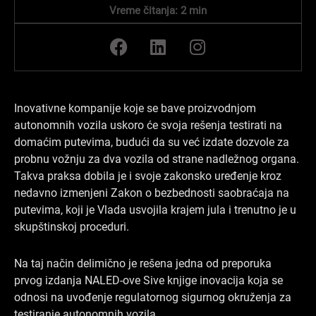
Vreme čitanja:
2
min
F
L
I
a
i
n
c
n
s
e
k
t
b
e
a
Inovativne kompanije koje se bave proizvodnjom
o
d
g
autonomnih vozila uskoro će svoja rešenja testirati na
o
i
r
domaćim putevima, budući da su već izdate dozvole za
k
n
a
probnu vožnju za dva vozila od strane nadležnog organa.
Takva praksa dobila je i svoje zakonsko uređenje kroz
m
nedavno izmenjeni Zakon o bezbednosti saobraćaja na
putevima, koji je Vlada usvojila krajem jula i trenutno je u
skupštinskoj proceduri.
Na taj način delimično je rešena jedna od preporuka
prvog izdanja NALED-ove Sive knjige inovacija koja se
odnosi na uvođenje regulatornog sigurnog okruženja za
testiranje autonomnih vozila.