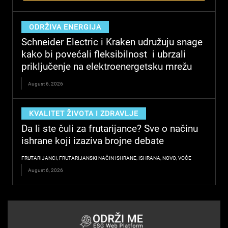
ODRŽIVA ENERGIJA
Schneider Electric i Kraken udružuju snage
kako bi povećali fleksibilnost i ubrzali
priključenje na elektroenergetsku mrežu
August 6, 2026
KVALITET ŽIVOTA I ZDRAVLJE
Da li ste čuli za frutarijance? Sve o načinu
ishrane koji izaziva brojne debate
FRUTARIJANCI
,
FRUTARIJANSKI NAČIN ISHRANE
,
ISHRANA
,
NOVO
,
VOĆE
August 6, 2026