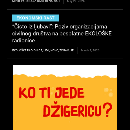
NOVO
,
PARADAJZ
,
RAST CENA
,
SAD
May 29, 2026
EKONOMSKI RAST
“Čisto iz ljubavi”: Poziv organizacijama
civilnog društva na besplatne EKOLOŠKE
radionice
EKOLOŠKE RADIONICE
,
LIDL
,
NOVO
,
ZDRAVLJE
March 9, 2026