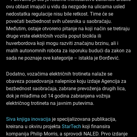
ovu oblast imajući u vidu da nezgode na ulicama usled
nedostatka regulacije nisu bile retkost. Time će se
povećati bezbednost svih učesnika u saobraćaju.
Međutim, ostaje otvoreno pitanje na koji način se tretiraju
druge vrste električnih vozila poput bicikla ili
huverbordova koji mogu razviti značajnu brzinu, ali i
malih autonomnih robota za isporuku budući da zakon za
sada ne poznaje ove kategorije – istakla je Đorđević.
Dodatno, vozačima električnih trotineta nalaže se
obaveza posedovanja nalepnice koju izdaje Agencija za
bezbednost saobraćaja, zabrane prevoženja drugih lica,
dok je mlađima od 14 godina zabranjena vožnja
električnog trotineta na javnim putevima.
Siva knjiga inovacija
je specijalizovana publikacija,
kreirana u okviru projekta
StarTech
koji finansira
kompanija Philip Morris, a sprovodi NALED. Prvo izdanje