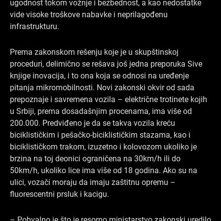
ugodnost tokom vožnje i bezbednost, a kao nedostatke
vide visoke troškove nabavke i neprilagođenu
infrastrukturu.
Prema zakonskom rešenju koje je u skupštinskoj
proceduri, delimično se rešava još jedna preporuka Sive
knjige inovacija, i to ona koja se odnosi na uređenje
pitanja mikromobilnosti. Novi zakonski okvir od sada
prepoznaje i savremena vozila – električne trotinete kojih
u Srbiji, prema dosadašnjim procenama, ima više od
200.000. Predviđeno je da se takva vozila kreću
biciklističkim i pešačko-biciklističkim stazama, kao i
biciklističkom trakom, izuzetno i kolovozom ukoliko je
brzina na toj deonici ograničena na 30km/h ili do
50km/h, ukoliko lice ima više od 18 godina. Ako su na
ulici, vozači moraju da imaju zaštitnu opremu –
fluorescentni prsluk i kacigu.
– Pohvalno je što je resorno ministarstvo zakonski uredilo