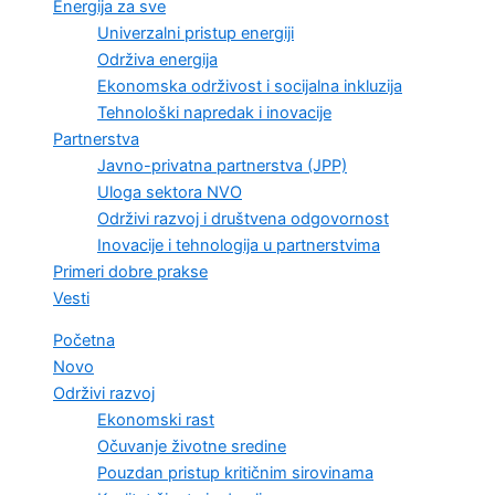
Energija za sve
Univerzalni pristup energiji
Održiva energija
Ekonomska održivost i socijalna inkluzija
Tehnološki napredak i inovacije
Partnerstva
Javno-privatna partnerstva (JPP)
Uloga sektora NVO
Održivi razvoj i društvena odgovornost
Inovacije i tehnologija u partnerstvima
Primeri dobre prakse
Vesti
Početna
Novo
Održivi razvoj
Ekonomski rast
Očuvanje životne sredine
Pouzdan pristup kritičnim sirovinama