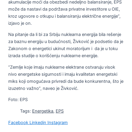
akumulacije moći da obezbedi nedeljno balansiranje, EPS
može da nastavi da podržava privatne investitore u OIE,
kroz ugovore o otkupu i balansiranju električne energije”,
izjavo je on.
Na pitanje da li bi za Srbiju nuklearna energija bila rešenje
za baznu energiju u budućnosti, Živković je podsetio da je
Zakonom o energetici ukinut moratorijum i da je u toku
izrada studije o korišćenju nuklearne energije.
“Zemlje koje imaju nuklearne elektrane ostvaruju visok
nivo energetske sigurnosti i imaju kvalitetan energetski
miks koji omogućava privredi da bude konkurentna, što je
izuzetno važno”, naveo je Živković.
Foto: EPS
Tags:
Energetika
,
EPS
Facebook
Linkedin
Instagram