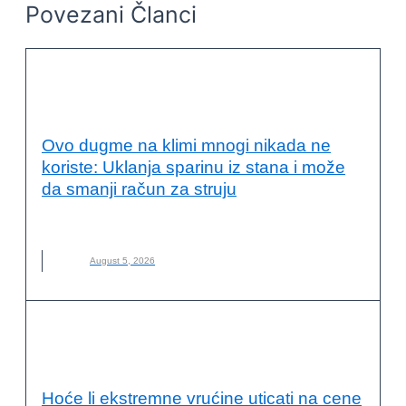
Povezani Članci
ENERGETSKA EFIKASNOST I
ODRŽIVOST
Ovo dugme na klimi mnogi nikada ne
koriste: Uklanja sparinu iz stana i može
da smanji račun za struju
DUGME
,
KLIMA
,
KLIMA-UREĐAJ
,
NOVO
August 5, 2026
ENERGETSKA EFIKASNOST I
ODRŽIVOST
Hoće li ekstremne vrućine uticati na cene