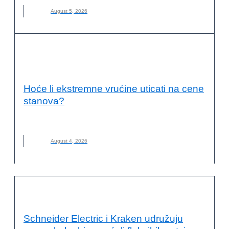
August 5, 2026
ENERGETSKA EFIKASNOST I
ODRŽIVOST
Hoće li ekstremne vrućine uticati na cene
stanova?
CENE STANOVA
,
GRADNJA
,
STANOVI
,
VRUĆINE
August 4, 2026
ODRŽIVA ENERGIJA
Schneider Electric i Kraken udružuju