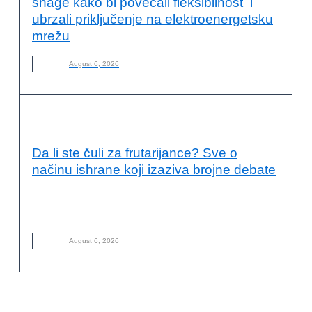
snage kako bi povećali fleksibilnost i
ubrzali priključenje na elektroenergetsku
mrežu
August 6, 2026
KVALITET ŽIVOTA I ZDRAVLJE
Da li ste čuli za frutarijance? Sve o
načinu ishrane koji izaziva brojne debate
FRUTARIJANCI
,
FRUTARIJANSKI NAČIN ISHRANE
,
ISHRANA
,
NOVO
,
VOĆE
August 6, 2026