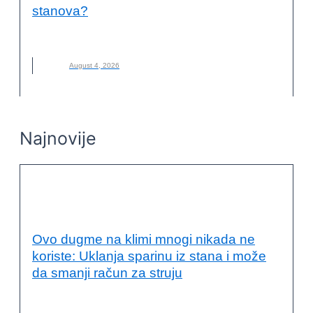
stanova?
CENE STANOVA
,
GRADNJA
,
STANOVI
,
VRUĆINE
August 4, 2026
Najnovije
ENERGETSKA EFIKASNOST I
ODRŽIVOST
Ovo dugme na klimi mnogi nikada ne
koriste: Uklanja sparinu iz stana i može
da smanji račun za struju
DUGME
,
KLIMA
,
KLIMA-UREĐAJ
,
NOVO