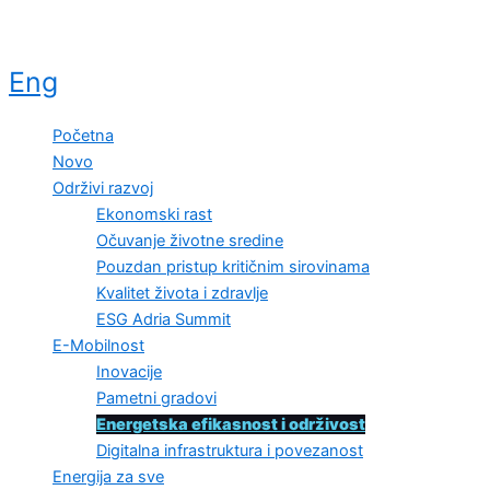
Eng
Početna
Novo
Održivi razvoj
Ekonomski rast
Očuvanje životne sredine
Pouzdan pristup kritičnim sirovinama
Kvalitet života i zdravlje
ESG Adria Summit
E-Mobilnost
Inovacije
Pametni gradovi
Energetska efikasnost i održivost
Digitalna infrastruktura i povezanost
Energija za sve