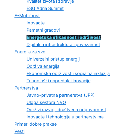
Kvalitet života i zdravlje
ESG Adria Summit
E-Mobilnost
Inovacije
Pametni gradovi
Energetska efikasnost i održivost
Digitalna infrastruktura i povezanost
Energija za sve
Univerzalni pristup energiji
Održiva energija
Ekonomska održivost i socijalna inkluzija
Tehnološki napredak i inovacije
Partnerstva
Javno-privatna partnerstva (JPP)
Uloga sektora NVO
Održivi razvoj i društvena odgovornost
Inovacije i tehnologija u partnerstvima
Primeri dobre prakse
Vesti