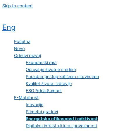
Skip to content
Eng
Početna
Novo
Održivi razvoj
Ekonomski rast
Očuvanje životne sredine
Pouzdan pristup kritičnim sirovinama
Kvalitet života i zdravlje
ESG Adria Summit
E-Mobilnost
Inovacije
Pametni gradovi
Energetska efikasnost i održivost
Digitalna infrastruktura i povezanost