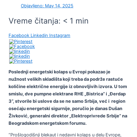
Objavljeno:
May 14, 2025
Vreme čitanja:
< 1
min
Facebook
Linkedin
Instagram
Poslednji energetski kolaps u Evropi pokazao je
nužnost velikih skladišta koji treba da podrže rastuće
količine električne energije iz obnovljivih izvora. U tom
smislu, dve pumpne elektrane RHE „Bistrica” i „Đerdap
3”, stvorile bi uslove da se ne samo Srbija, već i region
osećaju energetski sigurnije, poručio je danas Dušan
Živković, generalni direktor „Elektroprivrede Srbije” na
Beogradskom energetskom forumu.
“Prošlogodišnji blekaut i nedavni kolaps u delu Evrope,