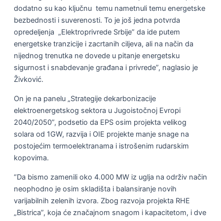
dodatno su kao ključnu temu nametnuli temu energetske
bezbednosti i suverenosti. To je još jedna potvrda
opredeljenja „Elektroprivrede Srbije” da ide putem
energetske tranzicije i zacrtanih ciljeva, ali na način da
nijednog trenutka ne dovede u pitanje energetsku
sigurnost i snabdevanje građana i privrede”, naglasio je
Živković.
On je na panelu „Strategije dekarbonizacije
elektroenergetskog sektora u Jugoistočnoj Evropi
2040/2050”, podsetio da EPS osim projekta velikog
solara od 1GW, razvija i OIE projekte manje snage na
postojećim termoelektranama i istrošenim rudarskim
kopovima.
“Da bismo zamenili oko 4.000 MW iz uglja na održiv način
neophodno je osim skladišta i balansiranje novih
varijabilnih zelenih izvora. Zbog razvoja projekta RHE
„Bistrica”, koja će značajnom snagom i kapacitetom, i dve