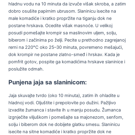
hladnu vodu na 10 minuta da izvuče višak skroba, a zatim
dobro osušite papirnim ubrusom. Slaninicu isecite na
male komadiće i kratko propržite na tiganju dok ne
postane hrskava. Ocedite višak masnoće. U velikoj
posudi pomešajte krompir sa maslinovim uljem, solju,
biberom i začinima po želji. Pecite u prethodno zagrejanoj
rerni na 220°C oko 25–30 minuta, povremeno mešajući,
dok krompir ne postane zlatno-smeđ i hrskav. Kada je
pomfrit gotov, pospite ga komadićima hrskave slaninice i
poslužite odmah.
Punjena jaja sa slaninicom:
Jaja skuvajte tvrdo (oko 10 minuta), zatim ih ohladite u
hladnoj vodi. Oljuštite i prepolovite po dužini. Pažljivo
izvadite žumanca i stavite ih u manju posudu. Žumanca
izgnječite viljuškom i pomešajte sa majonezom, senfom,
solju i biberom dok ne dobijete glatku smesu. Slaninicu
isecite na sitne komadiće i kratko propržite dok ne