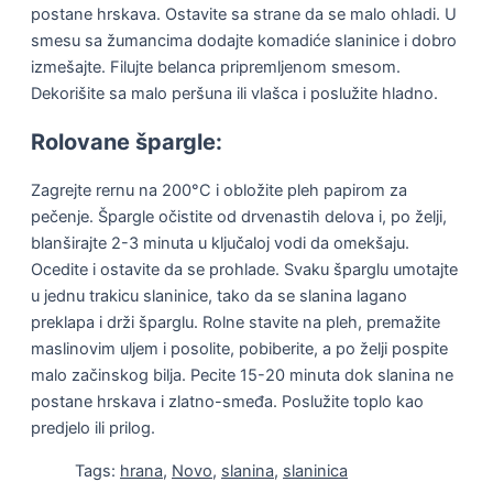
postane hrskava. Ostavite sa strane da se malo ohladi. U
smesu sa žumancima dodajte komadiće slaninice i dobro
izmešajte. Filujte belanca pripremljenom smesom.
Dekorišite sa malo peršuna ili vlašca i poslužite hladno.
Rolovane špargle:
Zagrejte rernu na 200°C i obložite pleh papirom za
pečenje. Špargle očistite od drvenastih delova i, po želji,
blanširajte 2-3 minuta u ključaloj vodi da omekšaju.
Ocedite i ostavite da se prohlade. Svaku šparglu umotajte
u jednu trakicu slaninice, tako da se slanina lagano
preklapa i drži šparglu. Rolne stavite na pleh, premažite
maslinovim uljem i posolite, pobiberite, a po želji pospite
malo začinskog bilja. Pecite 15-20 minuta dok slanina ne
postane hrskava i zlatno-smeđa. Poslužite toplo kao
predjelo ili prilog.
Tags:
hrana
,
Novo
,
slanina
,
slaninica