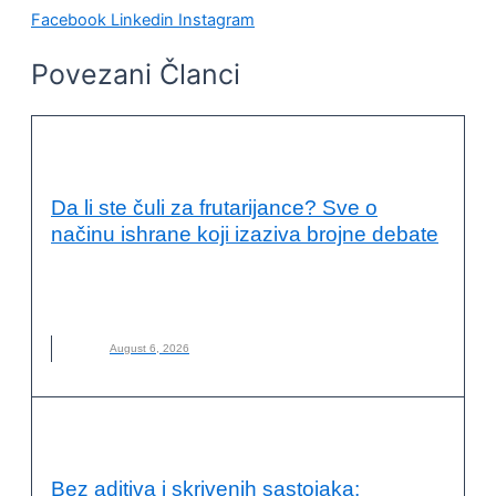
Facebook
Linkedin
Instagram
Povezani Članci
KVALITET ŽIVOTA I ZDRAVLJE
Da li ste čuli za frutarijance? Sve o
načinu ishrane koji izaziva brojne debate
FRUTARIJANCI
,
FRUTARIJANSKI NAČIN ISHRANE
,
ISHRANA
,
NOVO
,
VOĆE
August 6, 2026
KVALITET ŽIVOTA I ZDRAVLJE
Bez aditiva i skrivenih sastojaka: