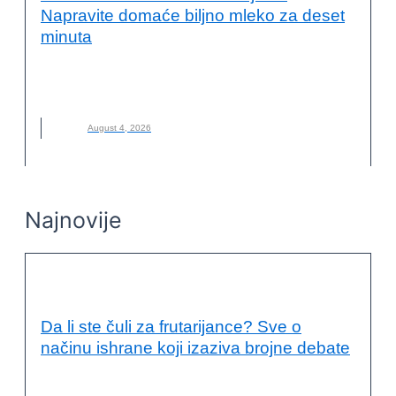
Napravite domaće biljno mleko za deset
minuta
BILJNO MLEKO
,
DOMAĆE BILJNO MLEKO
,
KAKO NAPRAVITI
,
MLEKO
,
NOVO
August 4, 2026
Najnovije
KVALITET ŽIVOTA I ZDRAVLJE
Da li ste čuli za frutarijance? Sve o
načinu ishrane koji izaziva brojne debate
FRUTARIJANCI
,
FRUTARIJANSKI NAČIN ISHRANE
,
ISHRANA
,