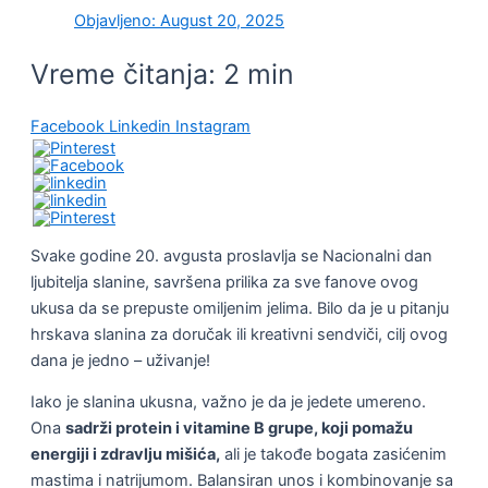
Objavljeno:
August 20, 2025
Vreme čitanja:
2
min
Facebook
Linkedin
Instagram
Svake godine 20. avgusta proslavlja se Nacionalni dan
ljubitelja slanine, savršena prilika za sve fanove ovog
ukusa da se prepuste omiljenim jelima. Bilo da je u pitanju
hrskava slanina za doručak ili kreativni sendviči, cilj ovog
dana je jedno – uživanje!
Iako je slanina ukusna, važno je da je jedete umereno.
Ona
sadrži protein i vitamine B grupe, koji pomažu
energiji i zdravlju mišića,
ali je takođe bogata zasićenim
mastima i natrijumom. Balansiran unos i kombinovanje sa