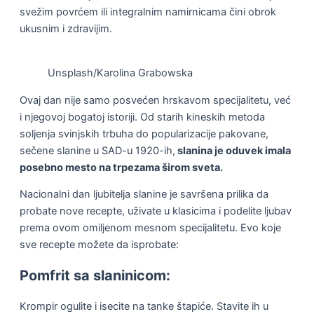
svežim povrćem ili integralnim namirnicama čini obrok
ukusnim i zdravijim.
Unsplash/Karolina Grabowska
Ovaj dan nije samo posvećen hrskavom specijalitetu, već
i njegovoj bogatoj istoriji. Od starih kineskih metoda
soljenja svinjskih trbuha do popularizacije pakovane,
sečene slanine u SAD-u 1920-ih,
slanina je oduvek imala
posebno mesto na trpezama širom sveta.
Nacionalni dan ljubitelja slanine je savršena prilika da
probate nove recepte, uživate u klasicima i podelite ljubav
prema ovom omiljenom mesnom specijalitetu. Evo koje
sve recepte možete da isprobate:
Pomfrit sa slaninicom:
Krompir ogulite i isecite na tanke štapiće. Stavite ih u