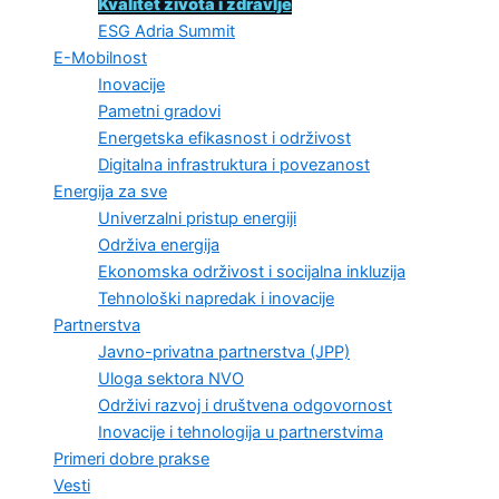
Kvalitet života i zdravlje
ESG Adria Summit
E-Mobilnost
Inovacije
Pametni gradovi
Energetska efikasnost i održivost
Digitalna infrastruktura i povezanost
Energija za sve
Univerzalni pristup energiji
Održiva energija
Ekonomska održivost i socijalna inkluzija
Tehnološki napredak i inovacije
Partnerstva
Javno-privatna partnerstva (JPP)
Uloga sektora NVO
Održivi razvoj i društvena odgovornost
Inovacije i tehnologija u partnerstvima
Primeri dobre prakse
Vesti