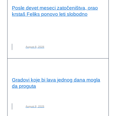
Posle devet meseci zatočeništva, orao
krstaš Feliks ponovo leti slobodno
DRUŠTVO ZA ZAŠTITU I PROUČAVANJE PTICA SRBIJE
,
FELIKS
,
NOVO
,
ORAO KRSTAŠ
,
ZAŠTITA PRIRODE
,
ZOOLOŠKI VRT PALIĆ
August 8, 2026
OČUVANJE ŽIVOTNE SREDINE
Gradovi koje bi lava jednog dana mogla
da proguta
GRADOVI
,
LAVA
,
NOVO
,
OPASNOST
,
VULKAN
August 8, 2026