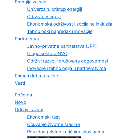
Energija za sve
Univerzalni pristup energiji
Održiva energija
Ekonomska održivost i socijalna inkluzija
Tehnološki napredak i inovacije
Partnerstva
Javno-privatna partnerstva (JPP)
Uloga sektora NVO
Održivi razvoj i društvena odgovornost
Inovacije i tehnologija u partnerstvima
Primeri dobre prakse
Vesti
Početna
Novo
Održivi razvoj
Ekonomski rast
Očuvanje životne sredine
Pouzdan pristup kritičnim sirovinama