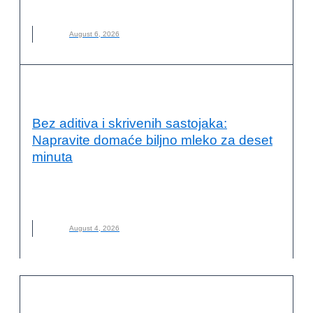
NOVO
,
VOĆE
August 6, 2026
KVALITET ŽIVOTA I ZDRAVLJE
Bez aditiva i skrivenih sastojaka:
Napravite domaće biljno mleko za deset
minuta
BILJNO MLEKO
,
DOMAĆE BILJNO MLEKO
,
KAKO NAPRAVITI
,
MLEKO
,
NOVO
August 4, 2026
OČUVANJE ŽIVOTNE SREDINE