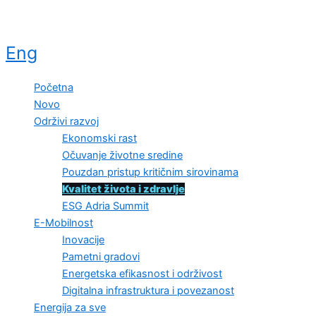
Eng
Početna
Novo
Održivi razvoj
Ekonomski rast
Očuvanje životne sredine
Pouzdan pristup kritičnim sirovinama
Kvalitet života i zdravlje
ESG Adria Summit
E-Mobilnost
Inovacije
Pametni gradovi
Energetska efikasnost i održivost
Digitalna infrastruktura i povezanost
Energija za sve