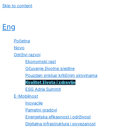
Skip to content
Eng
Početna
Novo
Održivi razvoj
Ekonomski rast
Očuvanje životne sredine
Pouzdan pristup kritičnim sirovinama
Kvalitet života i zdravlje
ESG Adria Summit
E-Mobilnost
Inovacije
Pametni gradovi
Energetska efikasnost i održivost
Digitalna infrastruktura i povezanost