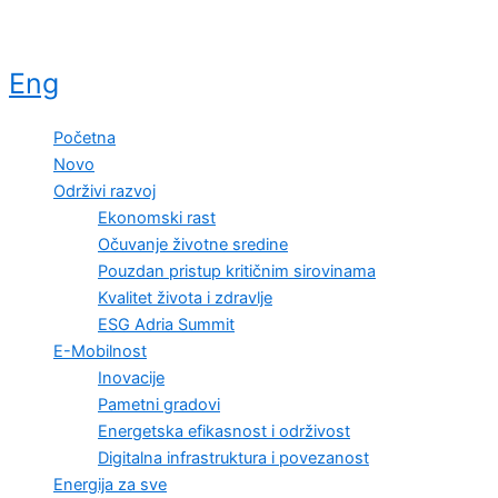
Eng
Početna
Novo
Održivi razvoj
Ekonomski rast
Očuvanje životne sredine
Pouzdan pristup kritičnim sirovinama
Kvalitet života i zdravlje
ESG Adria Summit
E-Mobilnost
Inovacije
Pametni gradovi
Energetska efikasnost i održivost
Digitalna infrastruktura i povezanost
Energija za sve