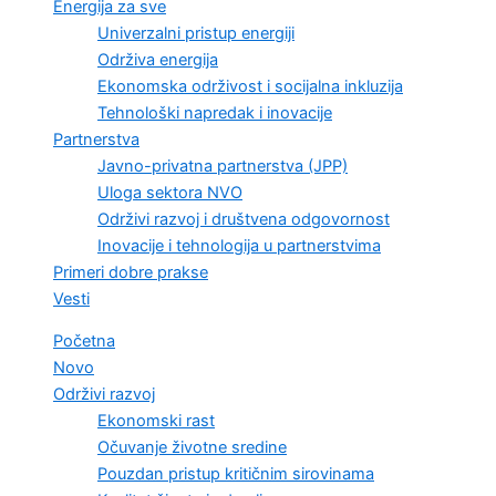
Energija za sve
Univerzalni pristup energiji
Održiva energija
Ekonomska održivost i socijalna inkluzija
Tehnološki napredak i inovacije
Partnerstva
Javno-privatna partnerstva (JPP)
Uloga sektora NVO
Održivi razvoj i društvena odgovornost
Inovacije i tehnologija u partnerstvima
Primeri dobre prakse
Vesti
Početna
Novo
Održivi razvoj
Ekonomski rast
Očuvanje životne sredine
Pouzdan pristup kritičnim sirovinama