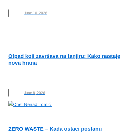
HRANA
,
IZUMIRANJE
,
NOVO
June 10, 2026
ODRŽIVI RAZVOJ I DRUŠTVENA
ODGOVORNOST
Otpad koji završava na tanjiru: Kako nastaje
nova hrana
FERMENTACIJA
,
HRANA
,
OTPAD
,
PREHRAMBENA
INDUSTRIJA
June 8, 2026
KVALITET ŽIVOTA I ZDRAVLJE
ZERO WASTE – Kada ostaci postanu