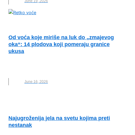
June 19, 2026
OČUVANJE ŽIVOTNE SREDINE
Od voća koje miriše na luk do „zmajevog
oka“: 14 plodova koji pomeraju granice
ukusa
HRANA
,
NOVO
,
PLODOVI
,
RETKO VOĆE
,
UKUSI
,
VOĆE
June 16, 2026
VESTI
Najugroženija jela na svetu kojima preti
nestanak