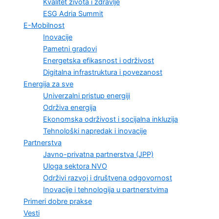
Kvalitet života i zdravlje
ESG Adria Summit
E-Mobilnost
Inovacije
Pametni gradovi
Energetska efikasnost i održivost
Digitalna infrastruktura i povezanost
Energija za sve
Univerzalni pristup energiji
Održiva energija
Ekonomska održivost i socijalna inkluzija
Tehnološki napredak i inovacije
Partnerstva
Javno-privatna partnerstva (JPP)
Uloga sektora NVO
Održivi razvoj i društvena odgovornost
Inovacije i tehnologija u partnerstvima
Primeri dobre prakse
Vesti