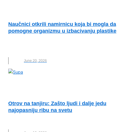
ODRŽIVI RAZVOJ I DRUŠTVENA
ODGOVORNOST
Naučnici otkrili namirnicu koja bi mogla da
pomogne organizmu u izbacivanju plastike
HRANA
,
KIMČI
,
NANOPLASTIKA
,
NOVO
,
PLASTIKA
,
ZDRAVLJE
June 20, 2026
ODRŽIVI RAZVOJ I DRUŠTVENA
ODGOVORNOST
Otrov na tanjiru: Zašto ljudi i dalje jedu
najopasniju ribu na svetu
HRANA
,
NOVO
,
OTROV
,
RIBA