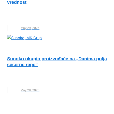
vrednost
BACANJE HRANE
,
CHEF NENAD TOMIĆ
,
ESG
,
HRANA
,
NOVO
,
ZERO WASTE
May 29, 2026
VESTI
Sunoko okupio proizvođače na „Danima polja
šećerne repe”
ESG
,
HRANA
,
MK GROUP
,
NOVO
,
SEĆERNA REPA
,
SUNOKO
May 28, 2026
KVALITET ŽIVOTA I ZDRAVLJE