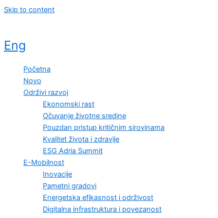
Skip to content
Eng
Početna
Novo
Održivi razvoj
Ekonomski rast
Očuvanje životne sredine
Pouzdan pristup kritičnim sirovinama
Kvalitet života i zdravlje
ESG Adria Summit
E-Mobilnost
Inovacije
Pametni gradovi
Energetska efikasnost i održivost
Digitalna infrastruktura i povezanost