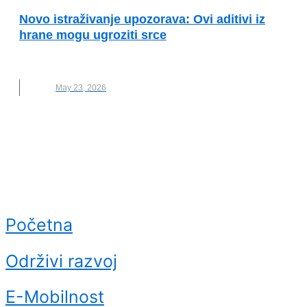
Novo istraživanje upozorava: Ovi aditivi iz
hrane mogu ugroziti srce
HRANA
,
KONZERVANSI
,
NOVO
May 23, 2026
Početna
Održivi razvoj
E-Mobilnost