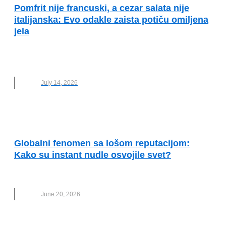
Pomfrit nije francuski, a cezar salata nije
italijanska: Evo odakle zaista potiču omiljena
jela
GASTRONOMIJA
,
HRANA
,
NOVO
,
POREKLO
HRANE
July 14, 2026
KVALITET ŽIVOTA I ZDRAVLJE
Globalni fenomen sa lošom reputacijom:
Kako su instant nudle osvojile svet?
HRANA
,
NOVO
,
NUDLE
,
ZDRAVLJE
June 20, 2026