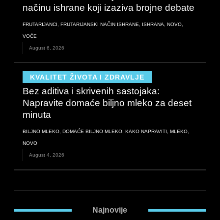
m
načinu ishrane koji izaziva brojne debate
FRUTARIJANCI
,
FRUTARIJANSKI NAČIN ISHRANE
,
ISHRANA
,
NOVO
,
VOĆE
August 6, 2026
KVALITET ŽIVOTA I ZDRAVLJE
Bez aditiva i skrivenih sastojaka:
Napravite domaće biljno mleko za deset
minuta
BILJNO MLEKO
,
DOMAĆE BILJNO MLEKO
,
KAKO NAPRAVITI
,
MLEKO
,
NOVO
August 4, 2026
Najnovije