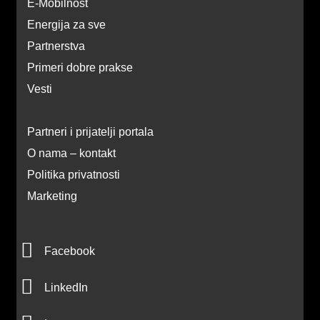
E-Mobilnost
Energija za sve
Partnerstva
Primeri dobre prakse
Vesti
Partneri i prijatelji portala
O nama – kontakt
Politika privatnosti
Marketing
F
Facebook
a
L
c
LinkedIn
i
e