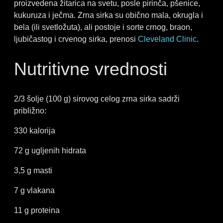
proizvedena žitarica na svetu, posle pirinča, pšenice,
kukuruza i ječma. Zrna sirka su obično mala, okrugla i
bela (ili svetložuta), ali postoje i sorte crnog, braon,
ljubičastog i crvenog sirka, prenosi
Cleveland Clinic
.
Nutritivne vrednosti
2/3 šolje (100 g) sirovog celog zrna sirka sadrži
približno:
330 kalorija
72 g ugljenih hidrata
3,5 g masti
7 g vlakana
11 g proteina