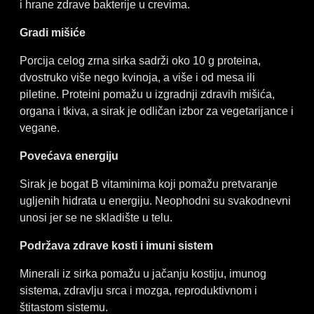
i hrane zdrave bakterije u crevima.
Gradi mišiće
Porcija celog zrna sirka sadrži oko 10 g proteina,
dvostruko više nego kvinoja, a više i od mesa ili
piletine. Proteini pomažu u izgradnji zdravih mišića,
organa i tkiva, a sirak je odličan izbor za vegetarijance i
vegane.
Povećava energiju
Sirak je bogat B vitaminima koji pomažu pretvaranje
ugljenih hidrata u energiju. Neophodni su svakodnevni
unosi jer se ne skladište u telu.
Podržava zdrave kosti i imuni sistem
Minerali iz sirka pomažu u jačanju kostiju, imunog
sistema, zdravlju srca i mozga, reproduktivnom i
štitastom sistemu.