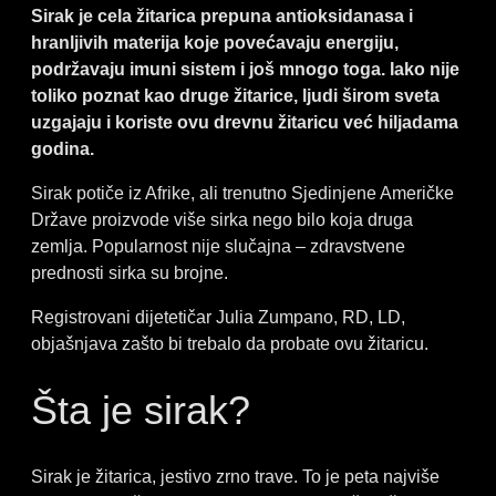
Sirak je cela žitarica prepuna antioksidanasa i
o
d
g
hranljivih materija koje povećavaju energiju,
o
i
r
podržavaju imuni sistem i još mnogo toga. Iako nije
k
n
a
toliko poznat kao druge žitarice, ljudi širom sveta
m
uzgajaju i koriste ovu drevnu žitaricu već hiljadama
godina.
Sirak potiče iz Afrike, ali trenutno Sjedinjene Američke
Države proizvode više sirka nego bilo koja druga
zemlja. Popularnost nije slučajna – zdravstvene
prednosti sirka su brojne.
Registrovani dijetetičar Julia Zumpano, RD, LD,
objašnjava zašto bi trebalo da probate ovu žitaricu.
Šta je sirak?
Sirak je žitarica, jestivo zrno trave. To je peta najviše