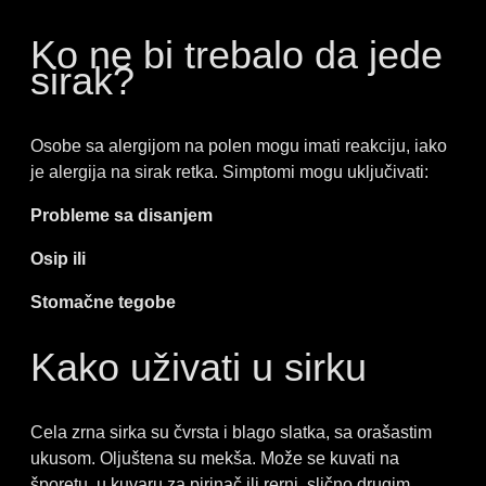
Ko ne bi trebalo da jede
sirak?
Osobe sa alergijom na polen mogu imati reakciju, iako
je alergija na sirak retka. Simptomi mogu uključivati:
Probleme sa disanjem
Osip ili
Stomačne tegobe
Kako uživati u sirku
Cela zrna sirka su čvrsta i blago slatka, sa orašastim
ukusom. Oljuštena su mekša. Može se kuvati na
šporetu, u kuvaru za pirinač ili rerni, slično drugim