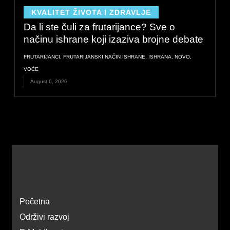
KVALITET ŽIVOTA I ZDRAVLJE
Da li ste čuli za frutarijance? Sve o
načinu ishrane koji izaziva brojne debate
FRUTARIJANCI
,
FRUTARIJANSKI NAČIN ISHRANE
,
ISHRANA
,
NOVO
,
VOĆE
August 6, 2026
Početna
Održivi razvoj