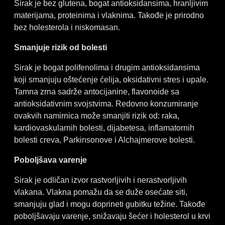
Sirak je bez glutena, bogat antioksidansima, hranljivim
materijama, proteinima i vlaknima. Takođe je prirodno
bez holesterola i niskomasan.
Smanjuje rizik od bolesti
Sirak je bogat polifenolima i drugim antioksidansima
koji smanjuju oštećenje ćelija, oksidativni stres i upale.
Tamna zrna sadrže antocijanine, flavonoide sa
antioksidativnim svojstvima. Redovno konzumiranje
ovakvih namirnica može smanjiti rizik od: raka,
kardiovaskularnih bolesti, dijabetesa, inflamatornih
bolesti creva, Parkinsonove i Alchajmerove bolesti.
Poboljšava varenje
Sirak je odličan izvor rastvorljivih i nerastvorljivih
vlakana. Vlakna pomažu da se duže osećate siti,
smanjuju glad i mogu doprineti gubitku težine. Takođe
poboljšavaju varenje, snižavaju šećer i holesterol u krvi