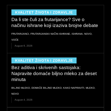
KVALITET ŽIVOTA I ZDRAVLJE
Da li ste čuli za frutarijance? Sve o
načinu ishrane koji izaziva brojne debate
FRUTARIJANCI
,
FRUTARIJANSKI NAČIN ISHRANE
,
ISHRANA
,
NOVO
,
VOĆE
August 6, 2026
KVALITET ŽIVOTA I ZDRAVLJE
Bez aditiva i skrivenih sastojaka:
Napravite domaće biljno mleko za deset
minuta
BILJNO MLEKO
,
DOMAĆE BILJNO MLEKO
,
KAKO NAPRAVITI
,
MLEKO
,
NOVO
August 4, 2026