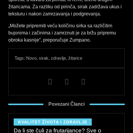
žitaricama. Za razliku od pirinča, sirak zadržava ukus i
teksturu i nakon zamrzavanja i podgrevanja.
„Možete pripremiti veću količinu sirka sa različitim
bujonima i začinima i zamrznuti je za bržu pripremu
obroka kasnije“, preporučuje Zumpano.
Tags:
Novo
,
sirak
,
zdravlje
,
žitarice
F
L
I
a
i
n
c
n
s
e
k
t
Povezani Članci
b
e
a
o
d
g
o
i
r
KVALITET ŽIVOTA I ZDRAVLJE
k
n
a
Da li ste čuli za frutarijance? Sve o