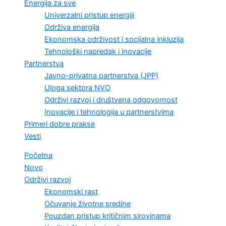
Energija za sve
Univerzalni pristup energiji
Održiva energija
Ekonomska održivost i socijalna inkluzija
Tehnološki napredak i inovacije
Partnerstva
Javno-privatna partnerstva (JPP)
Uloga sektora NVO
Održivi razvoj i društvena odgovornost
Inovacije i tehnologija u partnerstvima
Primeri dobre prakse
Vesti
Početna
Novo
Održivi razvoj
Ekonomski rast
Očuvanje životne sredine
Pouzdan pristup kritičnim sirovinama