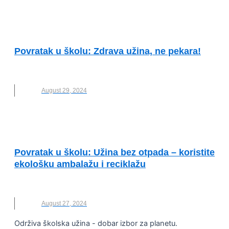
KVALITET ŽIVOTA I ZDRAVLJE
Povratak u školu: Zdrava užina, ne pekara!
ZDRAVA ISHRANA
August 29, 2024
KVALITET ŽIVOTA I ZDRAVLJE
Povratak u školu: Užina bez otpada – koristite
ekološku ambalažu i reciklažu
ZDRAVA ISHRANA
August 27, 2024
Održiva školska užina - dobar izbor za planetu.