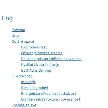
Eng
Početna
Novo
Održivi razvoj
Ekonomski rast
Očuvanje životne sredine
Pouzdan pristup kritičnim sirovinama
Kvalitet života i zdravlje
ESG Adria Summit
E-Mobilnost
Inovacije
Pametni gradovi
Energetska efikasnost i održivost
Digitalna infrastruktura i povezanost
Energija za sve