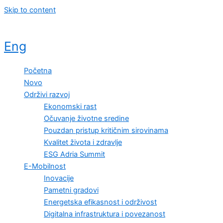
Skip to content
Eng
Početna
Novo
Održivi razvoj
Ekonomski rast
Očuvanje životne sredine
Pouzdan pristup kritičnim sirovinama
Kvalitet života i zdravlje
ESG Adria Summit
E-Mobilnost
Inovacije
Pametni gradovi
Energetska efikasnost i održivost
Digitalna infrastruktura i povezanost