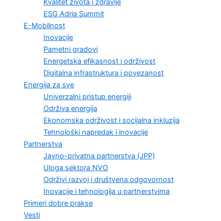
Kvalitet života i zdravlje
ESG Adria Summit
E-Mobilnost
Inovacije
Pametni gradovi
Energetska efikasnost i održivost
Digitalna infrastruktura i povezanost
Energija za sve
Univerzalni pristup energiji
Održiva energija
Ekonomska održivost i socijalna inkluzija
Tehnološki napredak i inovacije
Partnerstva
Javno-privatna partnerstva (JPP)
Uloga sektora NVO
Održivi razvoj i društvena odgovornost
Inovacije i tehnologija u partnerstvima
Primeri dobre prakse
Vesti