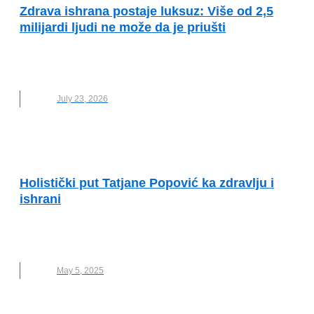
Zdrava ishrana postaje luksuz: Više od 2,5
milijardi ljudi ne može da je priušti
GLAD
,
NOVO
,
UJEDINJENE NACIJE
,
ZDRAVA
ISHRANA
July 23, 2026
KVALITET ŽIVOTA I ZDRAVLJE
Holistički put Tatjane Popović ka zdravlju i
ishrani
ISHRANA
,
NOVO
,
NUTRICIONIZAM
,
TAATJANA
POPOVIĆ
,
ZDRAVA ISHRANA
,
ZDRAVO TELO
May 5, 2025