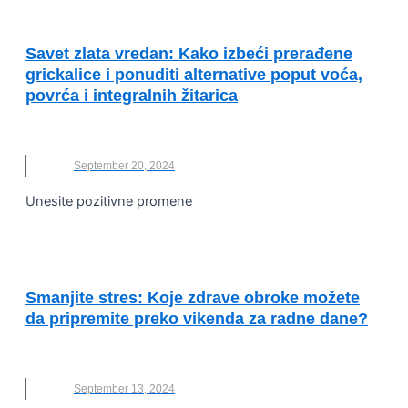
KVALITET ŽIVOTA I ZDRAVLJE
Savet zlata vredan: Kako izbeći prerađene
grickalice i ponuditi alternative poput voća,
povrća i integralnih žitarica
NOVO
,
ZDRAVA ISHRANA
September 20, 2024
Unesite pozitivne promene
KVALITET ŽIVOTA I ZDRAVLJE
Smanjite stres: Koje zdrave obroke možete
da pripremite preko vikenda za radne dane?
NOVO
,
ZDRAVA ISHRANA
September 13, 2024