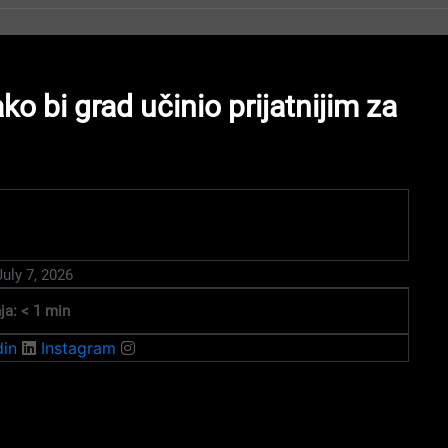
ko bi grad učinio prijatnijim za
July 7, 2026
ja:
< 1
min
din
Instagram