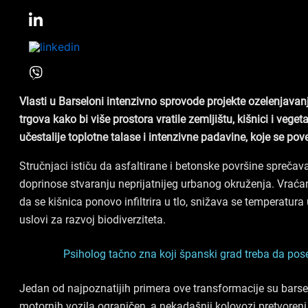
Vlasti u Barseloni intenzivno sprovode projekte ozelenjavanja
trgova kako bi više prostora vratile zemljištu, kišnici i vegeta
učestalije toplotne talase i intenzivne padavine, koje se p
Stručnjaci ističu da asfaltirane i betonske površine sprečava
doprinose stvaranju neprijatnijeg urbanog okruženja. Vrać
da se kišnica ponovo infiltrira u tlo, snižava se temperatura
uslovi za razvoj biodiverziteta.
Psiholog tačno zna koji španski grad treba da pos
Jedan od najpoznatijih primera ove transformacije su barsel
motornih vozila ograničen, a nekadašnji kolovozi pretvoreni