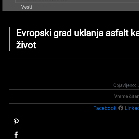
Vesti
Evropski grad uklanja asfalt ka
život
Objavljeno:
Vreme čitan
Facebook
Linke