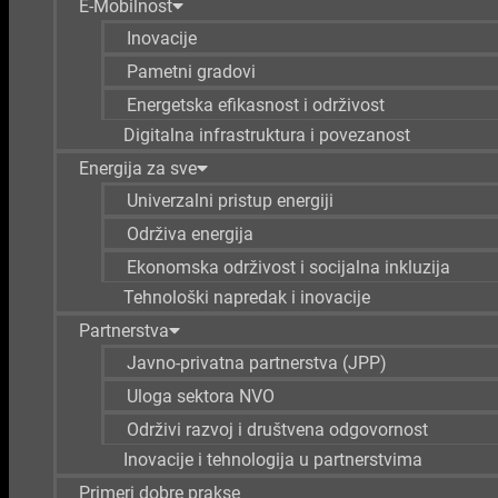
E-Mobilnost
Inovacije
Pametni gradovi
Energetska efikasnost i održivost
Digitalna infrastruktura i povezanost
Energija za sve
Univerzalni pristup energiji
Održiva energija
Ekonomska održivost i socijalna inkluzija
Tehnološki napredak i inovacije
Partnerstva
Javno-privatna partnerstva (JPP)
Uloga sektora NVO
Održivi razvoj i društvena odgovornost
Inovacije i tehnologija u partnerstvima
Primeri dobre prakse