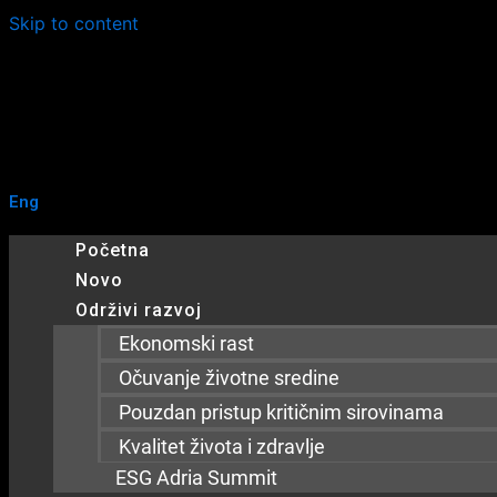
Skip to content
Eng
Početna
Novo
Održivi razvoj
Ekonomski rast
Očuvanje životne sredine
Pouzdan pristup kritičnim sirovinama
Kvalitet života i zdravlje
ESG Adria Summit