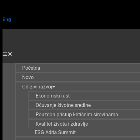
Eng
Početna
Novo
Održivi razvoj
Ekonomski rast
Očuvanje životne sredine
Pouzdan pristup kritičnim sirovinama
Kvalitet života i zdravlje
ESG Adria Summit