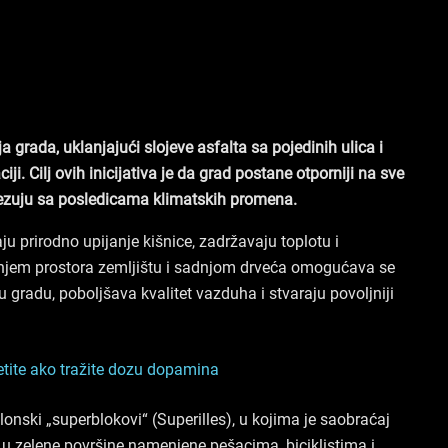
 grada, uklanjajući slojeve asfalta sa pojedinih ulica i
ciji. Cilj ovih inicijativa je da grad postane otporniji na sve
ovezuju sa posledicama klimatskih promena.
ju prirodno upijanje kišnice, zadržavaju toplotu i
anjem prostora zemljištu i sadnjom drveća omogućava se
 u gradu, poboljšava kvalitet vazduha i stvaraju povoljniji
etite ako tražite dozu dopamina
onski „superblokovi“ (Superilles), u kojima je saobraćaj
 u zelene površine namenjene pešacima, biciklistima i