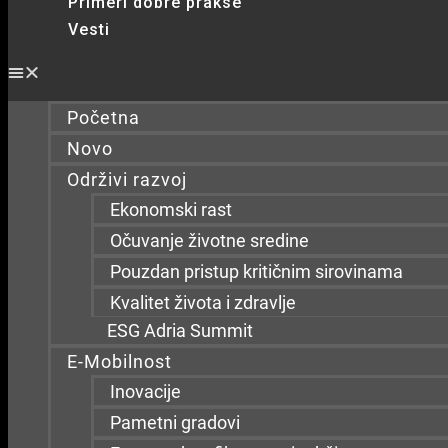
Primeri dobre prakse
Vesti
Početna
Novo
Održivi razvoj
Ekonomski rast
Očuvanje životne sredine
Pouzdan pristup kritičnim sirovinama
Kvalitet života i zdravlje
ESG Adria Summit
E-Mobilnost
Inovacije
Pametni gradovi