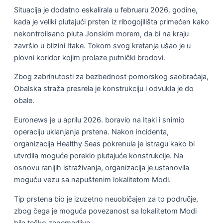
Situacija je dodatno eskalirala u februaru 2026. godine,
kada je veliki plutajući prsten iz ribogojilišta primećen kako
nekontrolisano pluta Jonskim morem, da bi na kraju
završio u blizini Itake. Tokom svog kretanja ušao je u
plovni koridor kojim prolaze putnički brodovi.
Zbog zabrinutosti za bezbednost pomorskog saobraćaja,
Obalska straža presrela je konstrukciju i odvukla je do
obale.
Euronews je u aprilu 2026. boravio na Itaki i snimio
operaciju uklanjanja prstena. Nakon incidenta,
organizacija Healthy Seas pokrenula je istragu kako bi
utvrdila moguće poreklo plutajuće konstrukcije. Na
osnovu ranijih istraživanja, organizacija je ustanovila
moguću vezu sa napuštenim lokalitetom Modi.
Tip prstena bio je izuzetno neuobičajen za to područje,
zbog čega je moguća povezanost sa lokalitetom Modi
bila teško zanemarljiva.