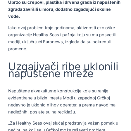
Ubrzo su crepovi, plastika i drvena građa iz napuštenih
zgrada završili u moru, dodatno zagađujući okolne
vode.
Iako ovaj problem traje godinama, aktivnosti ekološke
organizacije Healthy Seas i pažnja koju su mu posvetili
mediji, uključujući Euronews, izgleda da su pokrenuli
promene.
Uzgajivači ribe uklonili
napuštene mreže
Napuštene akvakulturne konstrukcije koje su ranije
evidentirane u blizini mesta Modi u zapadnoj Grčkoj
nedavno je uklonio njihov operater, a prema navodima
nadležnih, poslate su na reciklažu.
„Za Healthy Seas ovaj slučaj predstavlja važan pomak u
načinu na koji se u Grčkoj može rešavati problem