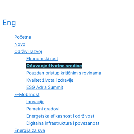
Eng
Početna
Novo
Održivi razvoj
Ekonomski rast
Očuvanje životne sredine
Pouzdan pristup kritičnim sirovinama
Kvalitet života i zdravlje
ESG Adria Summit
E-Mobilnost
Inovacije
Pametni gradovi
Energetska efikasnost i održivost
Digitalna infrastruktura i povezanost
Energija za sve