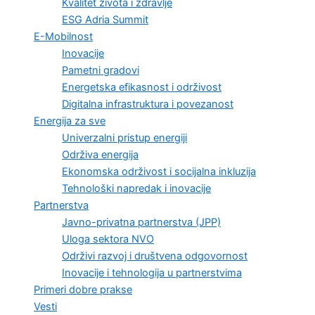
Kvalitet života i zdravlje
ESG Adria Summit
E-Mobilnost
Inovacije
Pametni gradovi
Energetska efikasnost i održivost
Digitalna infrastruktura i povezanost
Energija za sve
Univerzalni pristup energiji
Održiva energija
Ekonomska održivost i socijalna inkluzija
Tehnološki napredak i inovacije
Partnerstva
Javno-privatna partnerstva (JPP)
Uloga sektora NVO
Održivi razvoj i društvena odgovornost
Inovacije i tehnologija u partnerstvima
Primeri dobre prakse
Vesti