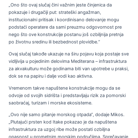
„Ono što ovaj slučaj čini važnim jeste činjenica da
pokazuje i drugačiji put: strateški angažman,
institucionalni pritisak i koordinisano delovanje mogu
podstaći operatere da sami preuzmu odgovornost pre
nego što ove konstrukcije postanu još ozbiljnija pretnja
po životnu sredinu ili bezbednost plovidbe.“
Ovaj slučaj takođe ukazuje na širu pojavu koja postaje sve
vidljivija u pojedinim delovima Mediterana – infrastruktura
za akvakulturu može godinama biti van upotrebe u praksi,
dok se na papiru i dalje vodi kao aktivna.
Vremenom takve napuštene konstrukcije mogu da se
odvoje od svojih sidrišta i predstavljaju rizik za pomorski
saobraćaj, turizam i morske ekosisteme.
„Ovo nije samo pitanje morskog otpada“, dodaje Mikos.
„Plutajući prsten kod Itake pokazao je da napuštena
infrastruktura za uzgoj ribe može postati ozbiljna
opasnost u prometnim morskim područjima. Sprečavanje