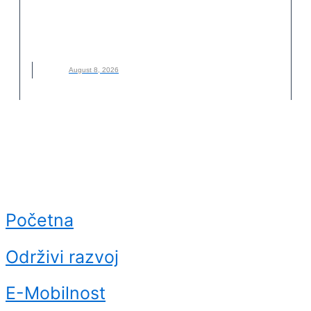
DRUŠTVO ZA ZAŠTITU I PROUČAVANJE PTICA SRBIJE
,
FELIKS
,
NOVO
,
ORAO KRSTAŠ
,
ZAŠTITA PRIRODE
,
ZOOLOŠKI VRT PALIĆ
August 8, 2026
Početna
Održivi razvoj
E-Mobilnost