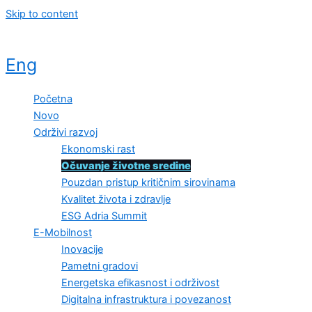
Skip to content
Eng
Početna
Novo
Održivi razvoj
Ekonomski rast
Očuvanje životne sredine
Pouzdan pristup kritičnim sirovinama
Kvalitet života i zdravlje
ESG Adria Summit
E-Mobilnost
Inovacije
Pametni gradovi
Energetska efikasnost i održivost
Digitalna infrastruktura i povezanost