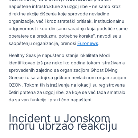
napuštene infrastrukture za uzgoj ribe – ne samo kroz
direktne akcije čišćenja koje sprovode nevladine
organizacije, već i kroz strateški pritisak, institucionalnu
odgovornost i koordinisanu saradnju koja podstiče same
operatere da preduzmu potrebne korake“, navodi se u
saopštenju organizacije, prenosi
Euronews
.
Healthy Seas je napušteno stanje lokaliteta Modi
identifikovao još pre nekoliko godina tokom istraživanja
sprovedenih zajedno sa organizacijom Ghost Diving
Greece i u saradnji sa grčkom nevladinom organizacijom
OZON. Tokom tih istraživanja na lokaciji su registrovana
četiri prstena za uzgoj ribe, za koje se već tada smatralo
da su van funkcije i praktično napušteni.
Incident u Jonskom
moru ubrzao reakciju