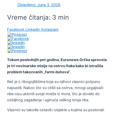
Objavljeno:
June 3, 2026
Vreme čitanja:
3
min
Facebook
Linkedin
Instagram
Tokom poslednjih pet godina, Euronews Grčka sprovela
je tri novinarske misije na ostrvu Itaka kako bi istražila
problem takozvanih „farmi duhova“.
Reč je o ribogojilištima koja su njihovi vlasnici potpuno
napustili. Nakon što su otišli sa ostrva, mnogi uzgajivači
ribe nisu uklonili svoje mreže iz mora, što je dovelo do
ozbiljnog zagađenja i uginuća velikog broja riba.
Vlasnici su takođe ostavili i objekte u kojima su poslovali.