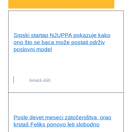
INOVACIJE
Srpski startap NJUPPA pokazuje kako
ono što se baca može postati održiv
poslovni model
BACANJE HRANE
,
HRANA
,
NEMANJA TRBOVIĆ
,
NJUPPA
,
NOVO
August 9, 2026
OČUVANJE ŽIVOTNE SREDINE
Posle devet meseci zatočeništva, orao
krstaš Feliks ponovo leti slobodno