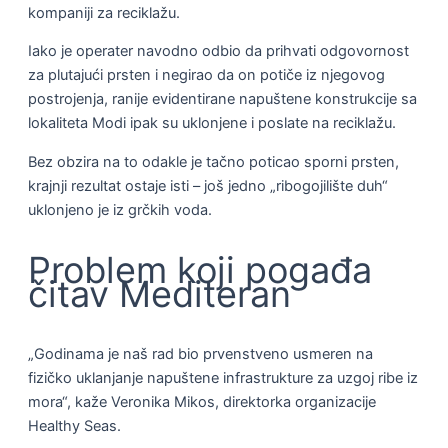
kompaniji za reciklažu.
Iako je operater navodno odbio da prihvati odgovornost
za plutajući prsten i negirao da on potiče iz njegovog
postrojenja, ranije evidentirane napuštene konstrukcije sa
lokaliteta Modi ipak su uklonjene i poslate na reciklažu.
Bez obzira na to odakle je tačno poticao sporni prsten,
krajnji rezultat ostaje isti – još jedno „ribogojilište duh“
uklonjeno je iz grčkih voda.
Problem koji pogađa
čitav Mediteran
„Godinama je naš rad bio prvenstveno usmeren na
fizičko uklanjanje napuštene infrastrukture za uzgoj ribe iz
mora“, kaže Veronika Mikos, direktorka organizacije
Healthy Seas.