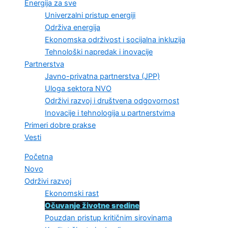
Energija za sve
Univerzalni pristup energiji
Održiva energija
Ekonomska održivost i socijalna inkluzija
Tehnološki napredak i inovacije
Partnerstva
Javno-privatna partnerstva (JPP)
Uloga sektora NVO
Održivi razvoj i društvena odgovornost
Inovacije i tehnologija u partnerstvima
Primeri dobre prakse
Vesti
Početna
Novo
Održivi razvoj
Ekonomski rast
Očuvanje životne sredine
Pouzdan pristup kritičnim sirovinama