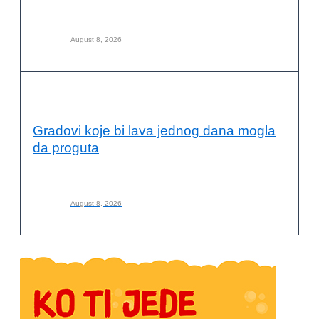
ZOOLOŠKI VRT PALIĆ
August 8, 2026
OČUVANJE ŽIVOTNE SREDINE
Gradovi koje bi lava jednog dana mogla
da proguta
GRADOVI
,
LAVA
,
NOVO
,
OPASNOST
,
VULKAN
August 8, 2026