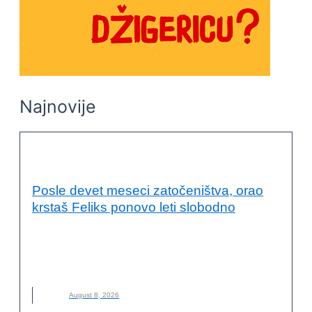
Najnovije
OČUVANJE ŽIVOTNE SREDINE
Posle devet meseci zatočeništva, orao
krstaš Feliks ponovo leti slobodno
DRUŠTVO ZA ZAŠTITU I PROUČAVANJE PTICA SRBIJE
,
FELIKS
,
NOVO
,
ORAO KRSTAŠ
,
ZAŠTITA PRIRODE
,
ZOOLOŠKI VRT PALIĆ
August 8, 2026