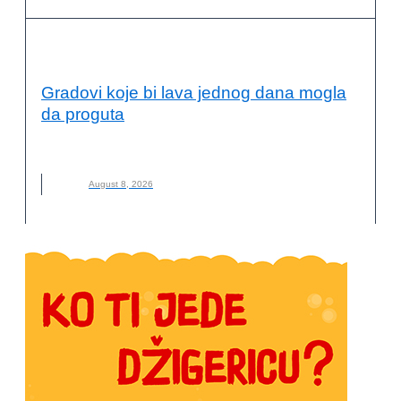
OČUVANJE ŽIVOTNE SREDINE
Gradovi koje bi lava jednog dana mogla
da proguta
GRADOVI
,
LAVA
,
NOVO
,
OPASNOST
,
VULKAN
August 8, 2026