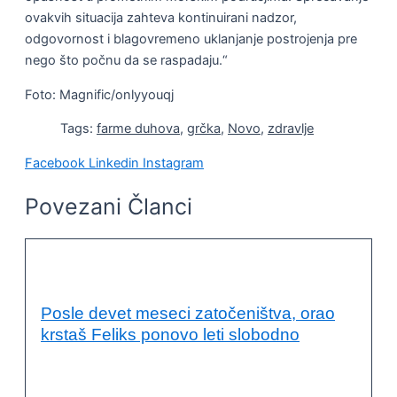
ovakvih situacija zahteva kontinuirani nadzor,
odgovornost i blagovremeno uklanjanje postrojenja pre
nego što počnu da se raspadaju.“
Foto: Magnific/onlyyouqj
Tags:
farme duhova
,
grčka
,
Novo
,
zdravlje
Facebook
Linkedin
Instagram
Povezani Članci
OČUVANJE ŽIVOTNE SREDINE
Posle devet meseci zatočeništva, orao
krstaš Feliks ponovo leti slobodno
DRUŠTVO ZA ZAŠTITU I PROUČAVANJE PTICA SRBIJE
,
FELIKS
,
NOVO
,
ORAO KRSTAŠ
,
ZAŠTITA PRIRODE
,