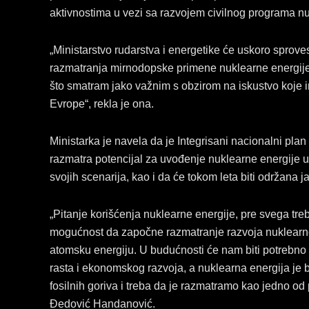
aktivnostima u vezi sa razvojem civilnog programa nu
„Ministarstvo rudarstva i energetike će uskoro sprove
razmatranja mirnodopske primene nuklearne energije 
što smatram jako važnim s obzirom na iskustvo koje im
Evrope“, rekla je ona.
Ministarka je navela da je Integrisani nacionalni plan 
razmatra potencijal za uvođenje nuklearne energije u
svojih scenarija, kao i da će tokom leta biti održana
„Pitanje korišćenja nuklearne energije, pre svega tr
mogućnost da započne razmatranje razvoja nuklear
atomsku energiju. U budućnosti će nam biti potrebno
rasta i ekonomskog razvoja, a nuklearna energija je 
fosilnih goriva i treba da je razmatramo kao jedno od 
Đedović Handanović.