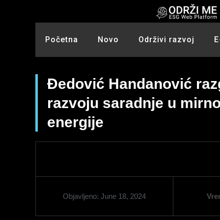
Skip
to
content
Početna
Novo
Održivi razvoj
E
Đedović Handanović raz
razvoju saradnje u mirn
energije
Objavljeno:
June 18, 2024
Vre