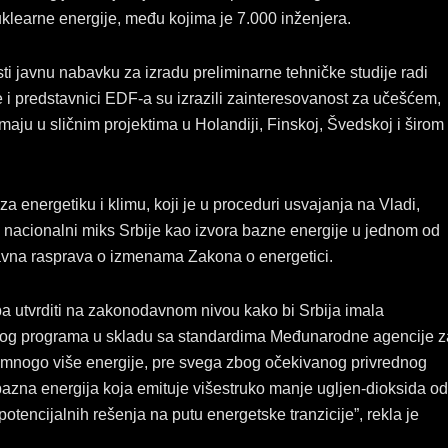
klearne energije, među kojima je 7.000 inženjera.
sti javnu nabavku za izradu preliminarne tehničke studije radi
i predstavnici EDF-a su izrazili zainteresovanost za učešćem,
aju u sličnim projektima u Holandiji, Finskoj, Švedskoj i širom
za energetiku i klimu, koji je u proceduri usvajanja na Vladi,
 nacionalni miks Srbije kao izvora bazne energije u jednom od
 javna rasprava o izmenama Zakona o energetici.
eba utvrditi na zakonodavnom nivou kako bi Srbija imala
nog programa u skladu sa standardima Međunarodne agencije z
 mnogo više energije, pre svega zbog očekivanog privrednog
bazna energija koja emituje višestruko manje ugljen-dioksida od
potencijalnih rešenja na putu energetske tranzicije”, rekla je