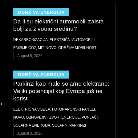
ODRŽIVA ENERGIJA
Da li su električni automobili zaista
bolji za životnu sredinu?
DEKARBONIZACIJA
,
ELEKTRIČNI AUTOMOBILI
,
EMISIJE CO2
,
MIT
,
NOVO
,
ODRŽIVA MOBILNOST
August 5, 2026
ODRŽIVA ENERGIJA
Parkinzi kao male solarne elektrane:
Veliki potencijal koji Evropa još ne
koristi
a
ELEKTRIČNA VOZILA
,
FOTONAPONSKI PANELI
,
NOVO
,
OBNOVLJIVI IZVORI ENERGIJE
,
PUNJAČI
,
SOLARNA ENERGIJA
,
SOLARNI PARKINZI
August 3, 2026