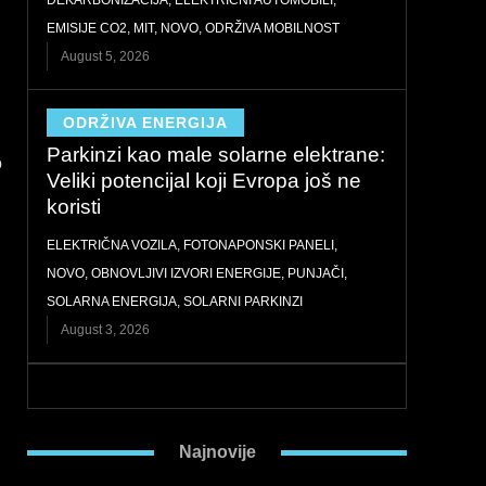
DEKARBONIZACIJA
,
ELEKTRIČNI AUTOMOBILI
,
EMISIJE CO2
,
MIT
,
NOVO
,
ODRŽIVA MOBILNOST
August 5, 2026
ODRŽIVA ENERGIJA
Parkinzi kao male solarne elektrane:
o
Veliki potencijal koji Evropa još ne
koristi
ELEKTRIČNA VOZILA
,
FOTONAPONSKI PANELI
,
NOVO
,
OBNOVLJIVI IZVORI ENERGIJE
,
PUNJAČI
,
SOLARNA ENERGIJA
,
SOLARNI PARKINZI
August 3, 2026
Najnovije