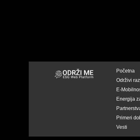
Početna
Održivi ra
E-Mobilno
Energija z
Partnerstv
Primeri do
Vesti