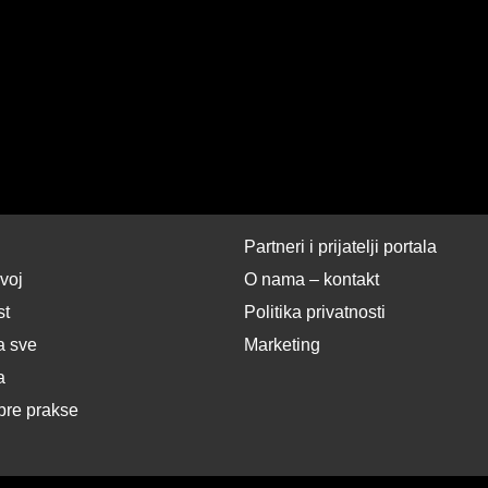
Partneri i prijatelji portala
zvoj
O nama – kontakt
st
Politika privatnosti
a sve
Marketing
a
bre prakse