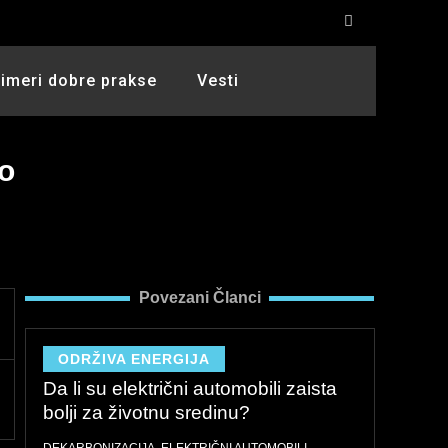
rimeri dobre prakse
Vesti
o
Povezani Članci
ODRŽIVA ENERGIJA
Da li su električni automobili zaista
bolji za životnu sredinu?