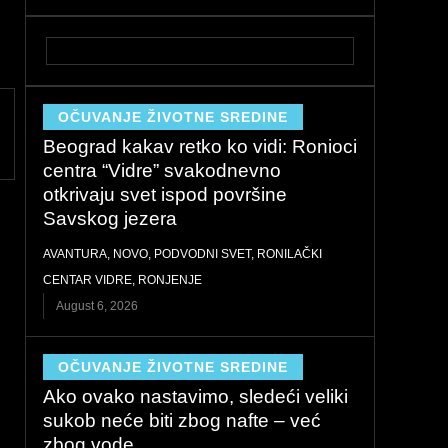
OČUVANJE ŽIVOTNE SREDINE
Beograd kakav retko ko vidi: Ronioci
centra “Vidre” svakodnevno
otkrivaju svet ispod površine
Savskog jezera
AVANTURA
,
NOVO
,
PODVODNI SVET
,
RONILAČKI
CENTAR VIDRE
,
RONJENJE
August 6, 2026
OČUVANJE ŽIVOTNE SREDINE
Ako ovako nastavimo, sledeći veliki
sukob neće biti zbog nafte – već
zbog vode