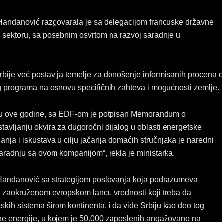
e
k
t
b
e
a
 Handanović razgovarala je sa delegacijom francuske državne
o
d
g
sektoru, sa posebnim osvrtom na razvoj saradnje u
o
i
r
k
n
a
m
bije već postavlja temelje za donošenje informisanih procena 
 programa na osnovu specifičnih zahteva i mogućnosti zemlje.
zu ove godine, sa EDF-om je potpisan Memorandum o
tavljanju okvira za dugoročni dijalog u oblasti energetske
anja i iskustava u cilju jačanja domaćih stručnjaka je naredni
aradnju sa ovom kompanijom“, rekla je ministarka.
 Handanović sa strategijom poslovanja koja podrazumeva
 u zaokruženom evropskom lancu vrednosti koji treba da
skih sistema širom kontinenta, i da vide Srbiju kao deo tog
čne energije, u kojem je 50.000 zaposlenih angažovano na