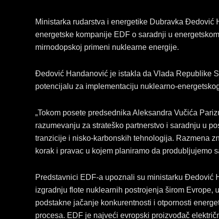
Ministarka rudarstva i energetike Dubravka Đedović
energetske kompanije EDF o saradnji u energetskom 
mirnodopskoj primeni nuklearne energije.
Đedović Handanović je istakla da Vlada Republike Sr
potencijalu za implementaciju nuklearno-energetskog
„Tokom posete predsednika Aleksandra Vučića Pari
razumevanju za strateško partnerstvo i saradnju u pos
tranzicije i nisko-karbonskih tehnologija. Razmena zn
korak i pravac u kojem planiramo da produbljujemo s
Predstavnici EDF-a upoznali su ministarku Đedović
izgradnju flote nuklearnih postrojenja širom Evrope,
podstakne jačanje konkurentnosti i otpornosti energet
procesa. EDF je najveći evropski proizvođač elektri