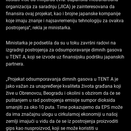
organizacija za saradnju (JICA) je zainteresovana da
finansira ovaj projekat, kao i brojne japanske kompanije
koje imaju znanje i najsavremeniju tehnologiju za ovakva
postrojenja“, rekla je ministarka.
Ministarka je podsetila da su u toku završni radovi na
izgradnji postrojenja za odsumporavanje dimnih gasova
u TENT A, koji se izvode uz finansijsku podršku japanskih
partnera.
„Projekat odsumporavanja dimnih gasova u TENT A je
jako važan za unapređenje kvaliteta života građana koji
žive u Obrenovcu, Beogradu i okolini s obzirom da će se
puštanjem u rad postrojenja emisije sumpor dioksida
smanjiti za oko 10 puta. Time pokazujemo da EPS može
da ima značajnu ulogu u cirkularnoj ekonomiji u našoj
zemlji imajući u vidu da će se iz postrojenja proizvoditi
gips kao nusproizvod, koji se može koristiti u