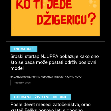
INOVACIJE
Srpski startap NJUPPA pokazuje kako ono
što se baca može postati održiv poslovni
model
BACANJE HRANE
,
HRANA
,
NEMANJA TRBOVIĆ
,
NJUPPA
,
NOVO
August 9, 2026
OČUVANJE ŽIVOTNE SREDINE
Posle devet meseci zatočeništva, orao
krstaš Feliks ponovo leti slobodno