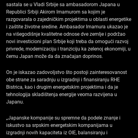
o
d
g
sastala se u Vladi Srbije sa ambasadorom Japana u
o
i
r
Republici Srbiji Akirom Imamurom sa kojim je
k
n
a
razgovarala o zajedničkim projektima u oblasti energetike
i zaštite životne sredine. Ambasador Imamura ukazao je
m
na višegodišnje kvalitetne odnose dve zemlje i podržao
novi investicioni plan Srbije koji treba da omogući razvoj
privrede, modernizaciju i tranziciju ka zelenoj ekonomiji, u
čemu Japan može da da značajan doprinos.
On je iskazao zadovoljstvo što postoji zainteresovanost
obe strane za saradnju u izgradnji i finansiranju RHE
Bistrica, kao i drugim energetskim projektima i da je
tehnologija skladištenja energije veoma razvijena u
Japanu.
„Japanske kompanije su spremne da podele znanje i
iskustvo sa srpskim energetskim kompanijama u
izgradnji novih kapaciteta iz OIE, balansiranju i