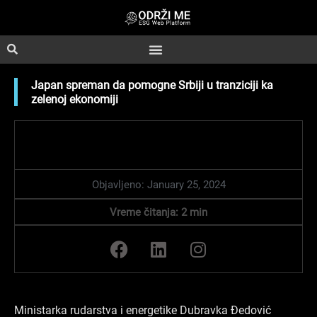
Skip
to
content
Japan spreman da pomogne Srbiji u tranziciji ka
zelenoj ekonomiji
Objavljeno:
January 25, 2024
Vreme čitanja:
2
min
F
L
I
a
i
n
c
n
s
e
k
t
b
e
a
Ministarka rudarstva i energetike Dubravka Đedović