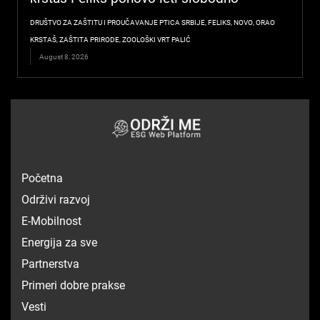
DRUŠTVO ZA ZAŠTITU I PROUČAVANJE PTICA SRBIJE
,
FELIKS
,
NOVO
,
ORAO
KRSTAŠ
,
ZAŠTITA PRIRODE
,
ZOOLOŠKI VRT PALIĆ
August 8, 2026
Početna
Održivi razvoj
E-Mobilnost
Energija za sve
Partnerstva
Primeri dobre prakse
Vesti