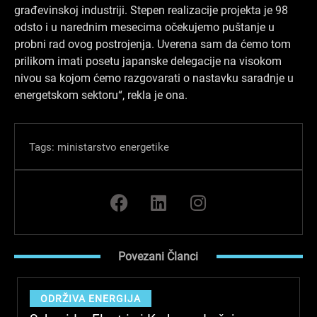
građevinskoj industriji. Stepen realizacije projekta je 98
odsto i u narednim mesecima očekujemo puštanje u
probni rad ovog postrojenja. Uverena sam da ćemo tom
prilikom imati posetu japanske delegacije na visokom
nivou sa kojom ćemo razgovarati o nastavku saradnje u
energetskom sektoru“, rekla je ona.
Tags:
ministarstvo energetike
F
L
I
a
i
n
c
n
s
e
k
t
Povezani Članci
b
e
a
o
d
g
o
i
r
ODRŽIVA ENERGIJA
k
n
a