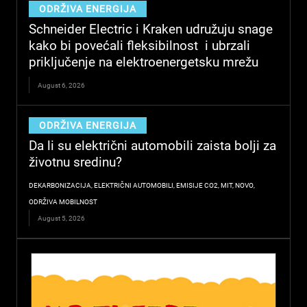
ODRŽIVA ENERGIJA
Schneider Electric i Kraken udružuju snage
kako bi povećali fleksibilnost i ubrzali
priključenje na elektroenergetsku mrežu
August 6, 2026
ODRŽIVA ENERGIJA
Da li su električni automobili zaista bolji za
životnu sredinu?
DEKARBONIZACIJA
,
ELEKTRIČNI AUTOMOBILI
,
EMISIJE CO2
,
MIT
,
NOVO
,
ODRŽIVA MOBILNOST
August 5, 2026