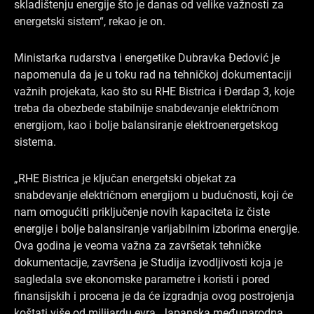
skladištenju energije što je danas od velike važnosti za
energetski sistem“, rekao je on.
Ministarka rudarstva i energetike Dubravka Đedović je
napomenula da je u toku rad na tehničkoj dokumentaciji
važnih projekata, kao što su RHE Bistrica i Đerdap 3, koje
treba da obezbede stabilnije snabdevanje električnom
energijom, kao i bolje balansiranje elektroenergetskog
sistema.
„RHE Bistrica je ključan energetski objekat za
snabdevanje električnom energijom u budućnosti, koji će
nam omogućiti priključenje novih kapaciteta iz čiste
energije i bolje balansiranje varijabilnim izborima energije.
Ova godina je veoma važna za završetak tehničke
dokumentacije, završena je Studija izvodljivosti koja je
sagledala sve ekonomske parametre i koristi i pored
finansijskih i procena je da će izgradnja ovog postrojenja
koštati više od milijardu evra. Japanska međunarodna