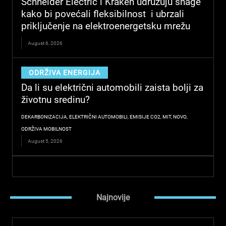
Schneider Electric i Kraken udružuju snage
m
kako bi povećali fleksibilnost i ubrzali
priključenje na elektroenergetsku mrežu
August 6, 2026
ODRŽIVA ENERGIJA
Da li su električni automobili zaista bolji za
životnu sredinu?
DEKARBONIZACIJA
,
ELEKTRIČNI AUTOMOBILI
,
EMISIJE CO2
,
MIT
,
NOVO
,
ODRŽIVA MOBILNOST
August 5, 2026
Najnovije