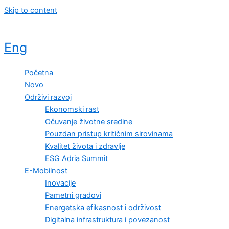
Skip to content
Eng
Početna
Novo
Održivi razvoj
Ekonomski rast
Očuvanje životne sredine
Pouzdan pristup kritičnim sirovinama
Kvalitet života i zdravlje
ESG Adria Summit
E-Mobilnost
Inovacije
Pametni gradovi
Energetska efikasnost i održivost
Digitalna infrastruktura i povezanost