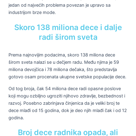
jedan od najvećih problema povezan je upravo sa
industrijom brze mode.
Skoro 138 miliona dece i dalje
radi širom sveta
Prema najnovijim podacima, skoro 138 miliona dece
širom sveta nalazi se u dečjem radu. Među njima je 59
miliona devojčica i 78 miliona dečaka, što predstavlja
gotovo osam procenata ukupne svetske populacije dece.
Od tog broja, čak 54 miliona dece radi opasne poslove
koji mogu ozbiljno ugroziti njihovo zdravlje, bezbednost i
razvoj. Posebno zabrinjava činjenica da je veliki broj te
dece mlađi od 15 godina, dok je deo njih mlađi čak i od 12
godina.
Broj dece radnika opada, ali