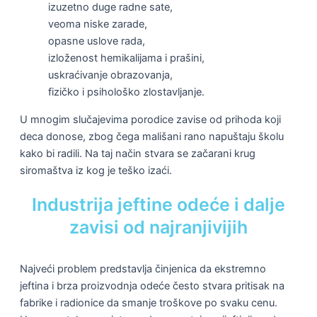
izuzetno duge radne sate,
veoma niske zarade,
opasne uslove rada,
izloženost hemikalijama i prašini,
uskraćivanje obrazovanja,
fizičko i psihološko zlostavljanje.
U mnogim slučajevima porodice zavise od prihoda koji
deca donose, zbog čega mališani rano napuštaju školu
kako bi radili. Na taj način stvara se začarani krug
siromaštva iz kog je teško izaći.
Industrija jeftine odeće i dalje
zavisi od najranjivijih
Najveći problem predstavlja činjenica da ekstremno
jeftina i brza proizvodnja odeće često stvara pritisak na
fabrike i radionice da smanje troškove po svaku cenu.