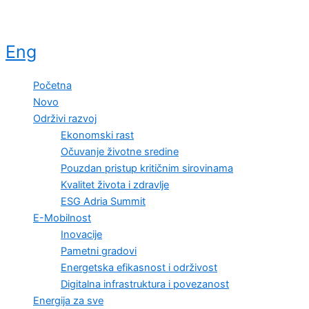
Eng
Početna
Novo
Održivi razvoj
Ekonomski rast
Očuvanje životne sredine
Pouzdan pristup kritičnim sirovinama
Kvalitet života i zdravlje
ESG Adria Summit
E-Mobilnost
Inovacije
Pametni gradovi
Energetska efikasnost i održivost
Digitalna infrastruktura i povezanost
Energija za sve