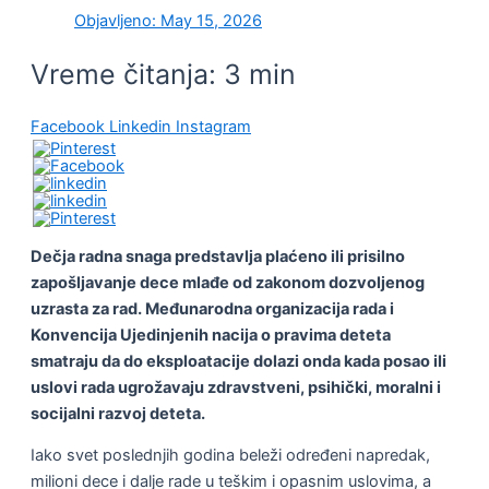
Objavljeno:
May 15, 2026
Vreme čitanja:
3
min
Facebook
Linkedin
Instagram
Dečja radna snaga predstavlja plaćeno ili prisilno
zapošljavanje dece mlađe od zakonom dozvoljenog
uzrasta za rad. Međunarodna organizacija rada i
Konvencija Ujedinjenih nacija o pravima deteta
smatraju da do eksploatacije dolazi onda kada posao ili
uslovi rada ugrožavaju zdravstveni, psihički, moralni i
socijalni razvoj deteta.
Iako svet poslednjih godina beleži određeni napredak,
milioni dece i dalje rade u teškim i opasnim uslovima, a