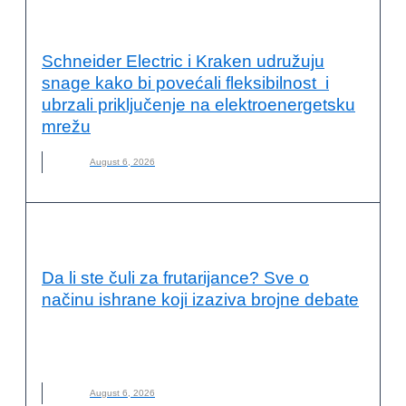
ODRŽIVA ENERGIJA
Schneider Electric i Kraken udružuju
snage kako bi povećali fleksibilnost i
ubrzali priključenje na elektroenergetsku
mrežu
August 6, 2026
KVALITET ŽIVOTA I ZDRAVLJE
Da li ste čuli za frutarijance? Sve o
načinu ishrane koji izaziva brojne debate
FRUTARIJANCI
,
FRUTARIJANSKI NAČIN ISHRANE
,
ISHRANA
,
NOVO
,
VOĆE
August 6, 2026