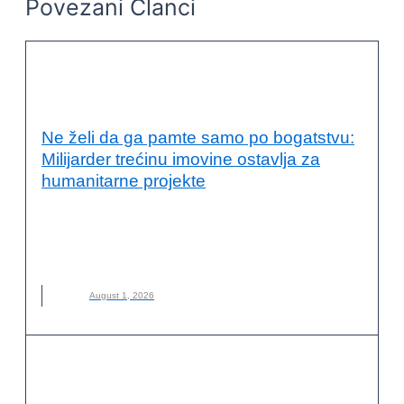
Povezani Članci
ODRŽIVI RAZVOJ I DRUŠTVENA
ODGOVORNOST
Ne želi da ga pamte samo po bogatstvu:
Milijarder trećinu imovine ostavlja za
humanitarne projekte
ALIKO DANGOTE
,
DRUŠTVENA ODGOVORNOST
,
FILANTROPIJA
,
HUMANITARNI RAD
,
MILIJARDER
,
NOVO
,
ODRŽIVI RAZVOJ
August 1, 2026
ODRŽIVI RAZVOJ I DRUŠTVENA
ODGOVORNOST