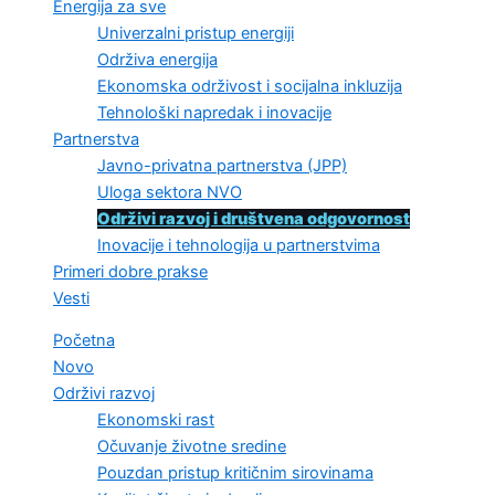
Energija za sve
Univerzalni pristup energiji
Održiva energija
Ekonomska održivost i socijalna inkluzija
Tehnološki napredak i inovacije
Partnerstva
Javno-privatna partnerstva (JPP)
Uloga sektora NVO
Održivi razvoj i društvena odgovornost
Inovacije i tehnologija u partnerstvima
Primeri dobre prakse
Vesti
Početna
Novo
Održivi razvoj
Ekonomski rast
Očuvanje životne sredine
Pouzdan pristup kritičnim sirovinama