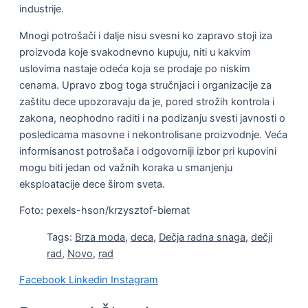
industrije.
Mnogi potrošači i dalje nisu svesni ko zapravo stoji iza
proizvoda koje svakodnevno kupuju, niti u kakvim
uslovima nastaje odeća koja se prodaje po niskim
cenama. Upravo zbog toga stručnjaci i organizacije za
zaštitu dece upozoravaju da je, pored strožih kontrola i
zakona, neophodno raditi i na podizanju svesti javnosti o
posledicama masovne i nekontrolisane proizvodnje. Veća
informisanost potrošača i odgovorniji izbor pri kupovini
mogu biti jedan od važnih koraka u smanjenju
eksploatacije dece širom sveta.
Foto: pexels-hson/krzysztof-biernat
Tags:
Brza moda
,
deca
,
Dečja radna snaga
,
dečji
rad
,
Novo
,
rad
Facebook
Linkedin
Instagram