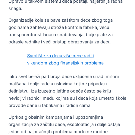
Upravo u takvom sistemu deca postaju najjeftinija radna
snaga.
Organizacije koje se bave zaštitom dece zbog toga
godinama zahtevaju strože kontrole fabrika, veću
transparentnost lanaca snabdevanja, bolje plate za
odrasle radnike i veći pristup obrazovanju za decu.
Svratište za decu više neće raditi
vikendom zbog finansijskih problema
Iako svet beleži pad broja dece uključene u rad, milioni
mališana i dalje rade u uslovima koji ne pripadaju
detinjstvu. Iza izuzetno jeftine odeće često se kriju
nevidljivi radnici, među kojima su i deca koja umesto škole
provode dane u fabrikama i radionicama.
Uprkos globalnim kampanjama i upozorenjima
organizacija za zaštitu dece, eksploatacija i dalje ostaje
jedan od najmračnijih problema moderne modne