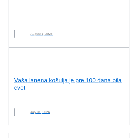
ALIKO DANGOTE
,
DRUŠTVENA ODGOVORNOST
,
FILANTROPIJA
,
HUMANITARNI RAD
,
MILIJARDER
,
NOVO
,
ODRŽIVI RAZVOJ
August 1, 2026
ODRŽIVI RAZVOJ I DRUŠTVENA
ODGOVORNOST
Vaša lanena košulja je pre 100 dana bila
cvet
LAN
,
LANENA ODEĆA
,
MATERIJAL
,
NOVO
,
ODRŽIVA MODA
July 31, 2026