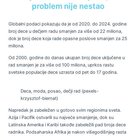
problem nije nestao
Globalni podaci pokazuju da je od 2020. do 2024. godine
broj dece u dečjem radu smanjen za više od 22 miliona,
dok je broj dece koja rade opasne poslove smanjen za 25
miliona.
Od 2000. godine do danas ukupan broj dece uključene u
rad smanjen je za više od 100 miliona, uprkos rastu
svetske populacije dece uzrasta od pet do 17 godina.
Deca, moda, posao, dečji rad (pexels-
krzysztof-biernat)
Napredak je zabeležen u gotovo svim regionima sveta.
Azija i Pacifik ostvarili su najveće smanjenje, dok su
Latinska Amerika i Karibi takođe zabeležili pad broja dece
radnika. Podsaharska Afrika je nakon višegodišnjeg rasta