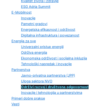
Kvalitet života i zdravlje
ESG Adria Summit
E-Mobilnost
Inovacije
Pametni gradovi
Energetska efikasnost i održivost
Digitalna infrastruktura i povezanost
Energija za sve
Univerzalni pristup energiji
Održiva energija
Ekonomska održivost i socijalna inkluzija
Tehnološki napredak i inovacije
Partnerstva
Javno-privatna partnerstva (JPP)
Uloga sektora NVO
Održivi razvoj i društvena odgovornost
Inovacije i tehnologija u partnerstvima
Primeri dobre prakse
Vesti