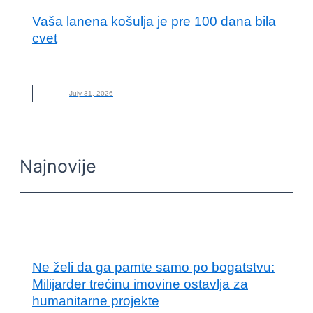
Vaša lanena košulja je pre 100 dana bila
cvet
LAN
,
LANENA ODEĆA
,
MATERIJAL
,
NOVO
,
ODRŽIVA MODA
July 31, 2026
Najnovije
ODRŽIVI RAZVOJ I DRUŠTVENA
ODGOVORNOST
Ne želi da ga pamte samo po bogatstvu:
Milijarder trećinu imovine ostavlja za
humanitarne projekte