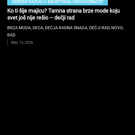
ODRŽIVI RAZVOJ I DRUŠTVENA ODGOVORNOST
Ko ti šije majicu? Tamna strana brze mode koju
svet još nije rešio – dečji rad
BRZA MODA
,
DECA
,
DEČJA RADNA SNAGA
,
DEČJI RAD
,
NOVO
,
RAD
May 15, 2026