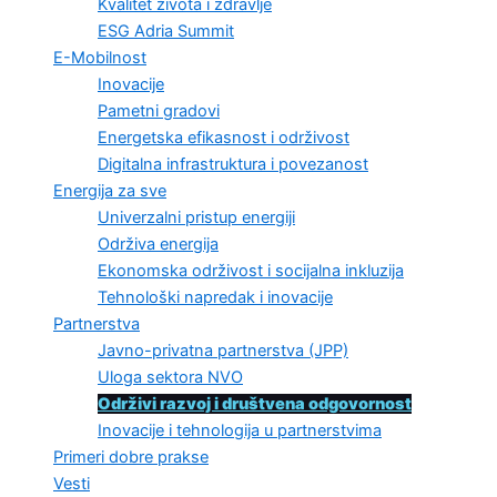
Kvalitet života i zdravlje
ESG Adria Summit
E-Mobilnost
Inovacije
Pametni gradovi
Energetska efikasnost i održivost
Digitalna infrastruktura i povezanost
Energija za sve
Univerzalni pristup energiji
Održiva energija
Ekonomska održivost i socijalna inkluzija
Tehnološki napredak i inovacije
Partnerstva
Javno-privatna partnerstva (JPP)
Uloga sektora NVO
Održivi razvoj i društvena odgovornost
Inovacije i tehnologija u partnerstvima
Primeri dobre prakse
Vesti