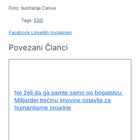
Foto: Ilustracija Canva
Tags:
ESG
Facebook
Linkedin
Instagram
Povezani Članci
ODRŽIVI RAZVOJ I DRUŠTVENA
ODGOVORNOST
Ne želi da ga pamte samo po bogatstvu:
Milijarder trećinu imovine ostavlja za
humanitarne projekte
ALIKO DANGOTE
,
DRUŠTVENA ODGOVORNOST
,
FILANTROPIJA
,
HUMANITARNI RAD
,
MILIJARDER
,
NOVO
,
ODRŽIVI RAZVOJ