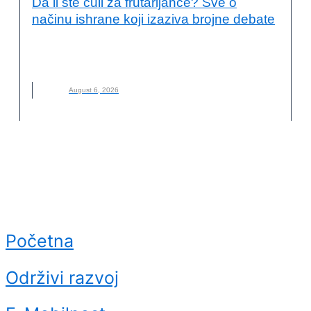
Da li ste čuli za frutarijance? Sve o
načinu ishrane koji izaziva brojne debate
FRUTARIJANCI
,
FRUTARIJANSKI NAČIN ISHRANE
,
ISHRANA
,
NOVO
,
VOĆE
August 6, 2026
Početna
Održivi razvoj