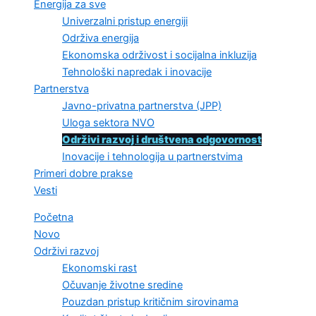
Energija za sve
Univerzalni pristup energiji
Održiva energija
Ekonomska održivost i socijalna inkluzija
Tehnološki napredak i inovacije
Partnerstva
Javno-privatna partnerstva (JPP)
Uloga sektora NVO
Održivi razvoj i društvena odgovornost
Inovacije i tehnologija u partnerstvima
Primeri dobre prakse
Vesti
Početna
Novo
Održivi razvoj
Ekonomski rast
Očuvanje životne sredine
Pouzdan pristup kritičnim sirovinama