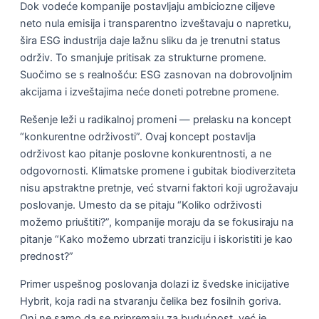
Dok vodeće kompanije postavljaju ambiciozne ciljeve
neto nula emisija i transparentno izveštavaju o napretku,
šira ESG industrija daje lažnu sliku da je trenutni status
održiv. To smanjuje pritisak za strukturne promene.
Suočimo se s realnošću: ESG zasnovan na dobrovoljnim
akcijama i izveštajima neće doneti potrebne promene.
Rešenje leži u radikalnoj promeni — prelasku na koncept
“konkurentne održivosti”. Ovaj koncept postavlja
održivost kao pitanje poslovne konkurentnosti, a ne
odgovornosti. Klimatske promene i gubitak biodiverziteta
nisu apstraktne pretnje, već stvarni faktori koji ugrožavaju
poslovanje. Umesto da se pitaju “Koliko održivosti
možemo priuštiti?”, kompanije moraju da se fokusiraju na
pitanje “Kako možemo ubrzati tranziciju i iskoristiti je kao
prednost?”
Primer uspešnog poslovanja dolazi iz švedske inicijative
Hybrit, koja radi na stvaranju čelika bez fosilnih goriva.
Oni ne samo da se pripremaju za budućnost, već je