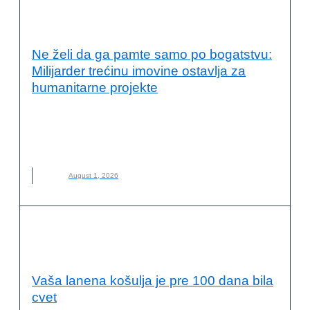
ODRŽIVI RAZVOJ I DRUŠTVENA
ODGOVORNOST
Ne želi da ga pamte samo po bogatstvu:
Milijarder trećinu imovine ostavlja za
humanitarne projekte
ALIKO DANGOTE
,
DRUŠTVENA ODGOVORNOST
,
FILANTROPIJA
,
HUMANITARNI RAD
,
MILIJARDER
,
NOVO
,
ODRŽIVI RAZVOJ
August 1, 2026
ODRŽIVI RAZVOJ I DRUŠTVENA
ODGOVORNOST
Vaša lanena košulja je pre 100 dana bila
cvet