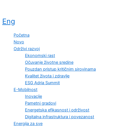
Eng
Početna
Novo
Održivi razvoj
Ekonomski rast
Očuvanje životne sredine
Pouzdan pristup kritičnim sirovinama
Kvalitet života i zdravlje
ESG Adria Summit
E-Mobilnost
Inovacije
Pametni gradovi
Energetska efikasnost i održivost
Digitalna infrastruktura i povezanost
Energija za sve