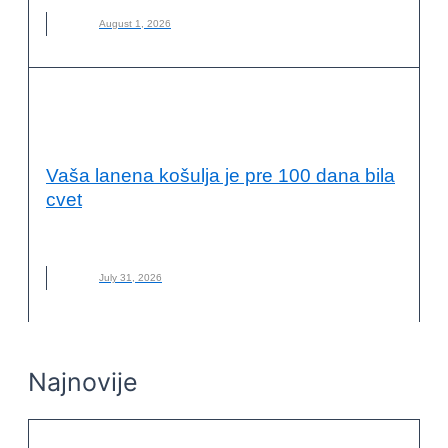
August 1, 2026
ODRŽIVI RAZVOJ I DRUŠTVENA
ODGOVORNOST
Vaša lanena košulja je pre 100 dana bila
cvet
LAN
,
LANENA ODEĆA
,
MATERIJAL
,
NOVO
,
ODRŽIVA MODA
July 31, 2026
Najnovije