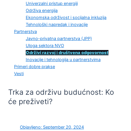
Univerzalni pristup energiji
Održiva energija
Ekonomska održivost i socijalna inkluzija
Tehnološki napredak i inovacije
Partnerstva
Javno-privatna partnerstva (JPP)
Uloga sektora NVO
Održivi razvoj i društvena odgovornost
Inovacije i tehnologija u partnerstvima
Primeri dobre prakse
Vesti
Trka za održivu budućnost: Ko
će preživeti?
Objavljeno:
September 20, 2024