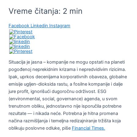
Vreme čitanja:
2
min
Facebook
Linkedin
Instagram
Situacija je jasna – kompanije ne mogu opstati na planeti
pogođenoj neprekidnim krizama i nepredvidivim rizicima.
Ipak, uprkos decenijama korporativnih obaveza, globalne
emisije ugljen-dioksida rastu, a fosilne kompanije i dalje
jure profit, ignorišući dugoročnu održivost. ESG
(environmental, social, governance) agenda, u svom
trenutnom obliku, jednostavno nije isporučila potrebne
rezultate — i nikada neće. Potrebna je hitna promena
načina razmišljanja i temeljna redizajniranje tržišta koja
oblikuju poslovne odluke, piše
Financial Times.