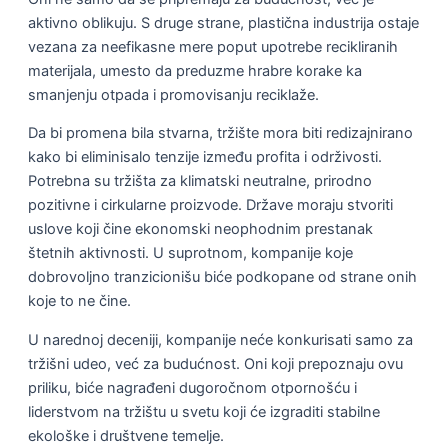
aktivno oblikuju. S druge strane, plastična industrija ostaje
vezana za neefikasne mere poput upotrebe recikliranih
materijala, umesto da preduzme hrabre korake ka
smanjenju otpada i promovisanju reciklaže.
Da bi promena bila stvarna, tržište mora biti redizajnirano
kako bi eliminisalo tenzije između profita i održivosti.
Potrebna su tržišta za klimatski neutralne, prirodno
pozitivne i cirkularne proizvode. Države moraju stvoriti
uslove koji čine ekonomski neophodnim prestanak
štetnih aktivnosti. U suprotnom, kompanije koje
dobrovoljno tranzicionišu biće podkopane od strane onih
koje to ne čine.
U narednoj deceniji, kompanije neće konkurisati samo za
tržišni udeo, već za budućnost. Oni koji prepoznaju ovu
priliku, biće nagrađeni dugoročnom otpornošću i
liderstvom na tržištu u svetu koji će izgraditi stabilne
ekološke i društvene temelje.