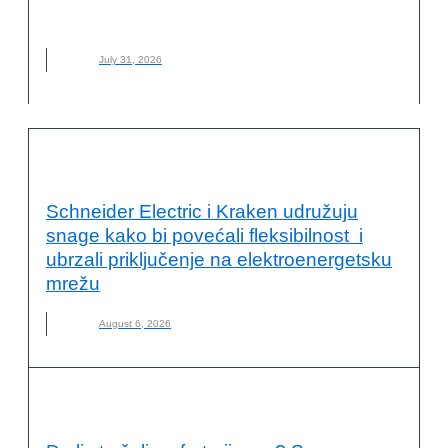
LAN
,
LANENA ODEĆA
,
MATERIJAL
,
NOVO
,
ODRŽIVA MODA
July 31, 2026
ODRŽIVA ENERGIJA
Schneider Electric i Kraken udružuju
snage kako bi povećali fleksibilnost i
ubrzali priključenje na elektroenergetsku
mrežu
August 6, 2026
KVALITET ŽIVOTA I ZDRAVLJE