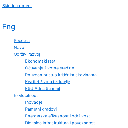
Skip to content
Eng
Početna
Novo
Održivi razvoj
Ekonomski rast
Očuvanje životne sredine
Pouzdan pristup kritičnim sirovinama
Kvalitet života i zdravlje
ESG Adria Summit
E-Mobilnost
Inovacije
Pametni gradovi
Energetska efikasnost i održivost
Digitalna infrastruktura i povezanost