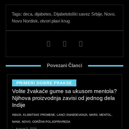
Tags:
deca
,
dijabetes
,
Dijabetološki savez Srbije
,
Novo
,
Novo Nordisk
,
otvori plavi krug
F
L
I
a
i
n
c
n
s
e
k
t
Povezani Članci
b
e
a
o
d
g
o
i
r
PRIMERI DOBRE PRAKSE
k
n
a
Volite žvakaće gume sa ukusom mentola?
m
Njihova proizvodnja zavisi od jednog dela
Indije
INDIJA
,
KLIMATSKE PROMENE
,
LANCI SNABDEVANJA
,
MARS
,
MENTOL
,
NANA
,
NOVO
,
ODRŽIVA POLJOPRIVREDA
August 5, 2026