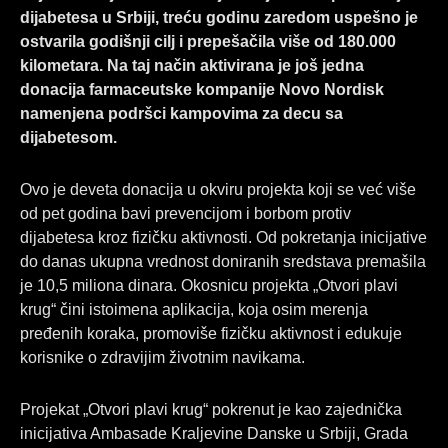
o
i
r
dijabetesa u Srbiji, treću godinu zaredom uspešno je
k
n
a
ostvarila godišnji cilj i prepešačila više od 180.000
m
kilometara. Na taj način aktivirana je još jedna
donacija farmaceutske kompanije Novo Nordisk
namenjena podršci kampovima za decu sa
dijabetesom.
Ovo je deveta donacija u okviru projekta koji se već više
od pet godina bavi prevencijom i borbom protiv
dijabetesa kroz fizičku aktivnosti. Od pokretanja inicijative
do danas ukupna vrednost doniranih sredstava premašila
je 10,5 miliona dinara. Okosnicu projekta „Otvori plavi
krug“ čini istoimena aplikacija, koja osim merenja
pređenih koraka, promoviše fizičku aktivnost i edukuje
korisnike o zdravijim životnim navikama.
Projekat „Otvori plavi krug“ pokrenut je kao zajednička
inicijativa Ambasade Kraljevine Danske u Srbiji, Grada