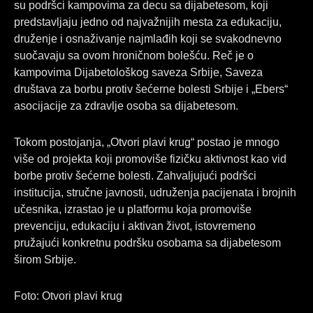
su podršci kampovima za decu sa dijabetesom, koji
predstavljaju jedno od najvažnijih mesta za edukaciju,
druženje i osnaživanje najmlađih koji se svakodnevno
suočavaju sa ovom hroničnom bolešću. Reč je o
kampovima Dijabetološkog saveza Srbije, Saveza
društava za borbu protiv šećerne bolesti Srbije i „Ebers“
asocijacije za zdravlje osoba sa dijabetesom.
Tokom postojanja, „Otvori plavi krug“ postao je mnogo
više od projekta koji promoviše fizičku aktivnost kao vid
borbe protiv šećerne bolesti. Zahvaljujući podršci
institucija, stručne javnosti, udruženja pacijenata i brojnih
učesnika, izrastao je u platformu koja promoviše
prevenciju, edukaciju i aktivan život, istovremeno
pružajući konkretnu podršku osobama sa dijabetesom
širom Srbije.
Foto: Otvori plavi krug