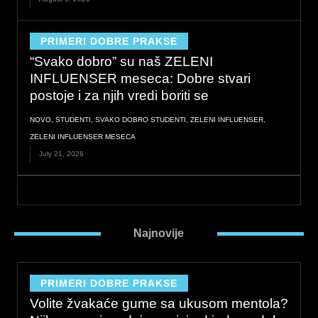
PRIMERI DOBRE PRAKSE
“Svako dobro” su naš ZELENI
INFLUENSER meseca: Dobre stvari
postoje i za njih vredi boriti se
NOVO
,
STUDENTI
,
SVAKO DOBRO STUDENTI
,
ZELENI INFLUENSER
,
ZELENI INFLUENSER MESECA
July 21, 2026
Najnovije
PRIMERI DOBRE PRAKSE
Volite žvakaće gume sa ukusom mentola?