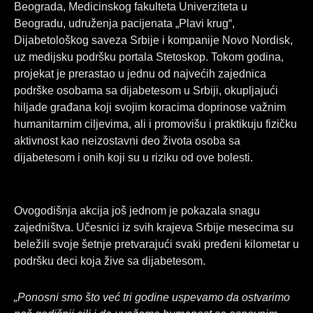
Beograda, Medicinskog fakulteta Univerziteta u
Beogradu, udruženja pacijenata „Plavi krug“,
Dijabetološkog saveza Srbije i kompanije Novo Nordisk,
uz medijsku podršku portala Stetoskop. Tokom godina,
projekat je prerastao u jednu od najvećih zajednica
podrške osobama sa dijabetesom u Srbiji, okupljajući
hiljade građana koji svojim koracima doprinose važnim
humanitarnim ciljevima, ali i promovišu i praktikuju fizičku
aktivnost kao neizostavni deo života osoba sa
dijabetesom i onih koji su u riziku od ove bolesti.
Ovogodišnja akcija još jednom je pokazala snagu
zajedništva. Učesnici iz svih krajeva Srbije mesecima su
beležili svoje šetnje pretvarajući svaki pređeni kilometar u
podršku deci koja žive sa dijabetesom.
„Ponosni smo što već tri godine uspevamo da ostvarimo