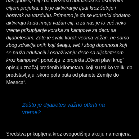
naš godišnji cilj i da uvežemo humanost sa osnovnim
ciljem projekta, a to je aktiviranje ljudi kroz šetnje i
boravak na vazduhu. Primetno je da se korisnici dodatno
aktiviraju kada imaju važan cilj, a za nas je to već neko
vreme prikupljanje koraka za kampove za decu sa
dijabetesom. Zato je svaki korak veoma važan, ne samo
zbog zdravlja onih koji šetaju, već i zbog doprinosa koji
se pruža edukaciji i osnaživanju dece sa dijabetesom
kroz kampove“,
poručuju iz projekta „Otvori plavi krug“ i
opisuju značaj pređenih kilometara, koji su toliko veliki da
predstavljaju „skoro pola puta od planete Zemlje do
Meseca“.
Zašto je dijabetes važno otkriti na
vreme?
Sredstva prikupljena kroz ovogodišnju akciju namenjena