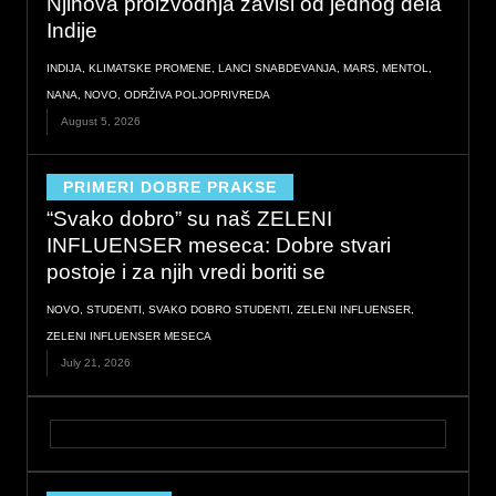
Njihova proizvodnja zavisi od jednog dela
Indije
INDIJA
,
KLIMATSKE PROMENE
,
LANCI SNABDEVANJA
,
MARS
,
MENTOL
,
NANA
,
NOVO
,
ODRŽIVA POLJOPRIVREDA
August 5, 2026
PRIMERI DOBRE PRAKSE
“Svako dobro” su naš ZELENI
INFLUENSER meseca: Dobre stvari
postoje i za njih vredi boriti se
NOVO
,
STUDENTI
,
SVAKO DOBRO STUDENTI
,
ZELENI INFLUENSER
,
ZELENI INFLUENSER MESECA
July 21, 2026