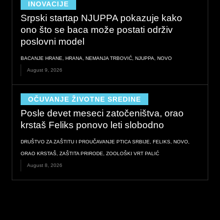
INOVACIJE
Srpski startap NJUPPA pokazuje kako
ono što se baca može postati održiv
poslovni model
BACANJE HRANE
,
HRANA
,
NEMANJA TRBOVIĆ
,
NJUPPA
,
NOVO
August 9, 2026
OČUVANJE ŽIVOTNE SREDINE
Posle devet meseci zatočeništva, orao
krstaš Feliks ponovo leti slobodno
DRUŠTVO ZA ZAŠTITU I PROUČAVANJE PTICA SRBIJE
,
FELIKS
,
NOVO
,
ORAO KRSTAŠ
,
ZAŠTITA PRIRODE
,
ZOOLOŠKI VRT PALIĆ
August 8, 2026