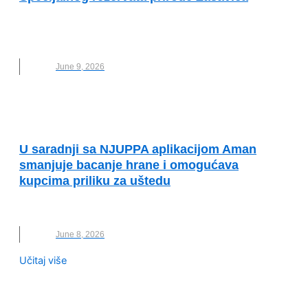
ERSTE BANKA
,
UREĐENJE
,
VOLONTERI
,
ZASAVICA
June 9, 2026
PRIMERI DOBRE PRAKSE
U saradnji sa NJUPPA aplikacijom Aman
smanjuje bacanje hrane i omogućava
kupcima priliku za uštedu
AMAN
,
NJUPPA
,
UNEP
June 8, 2026
Učitaj više