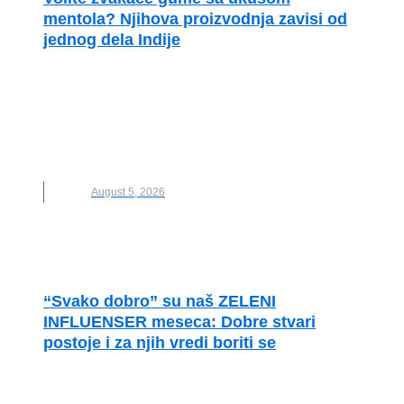
mentola? Njihova proizvodnja zavisi od
jednog dela Indije
PRIMERI DOBRE PRAKSE
INDIJA
,
KLIMATSKE PROMENE
,
LANCI
SNABDEVANJA
,
MARS
,
MENTOL
,
NANA
,
NOVO
,
ODRŽIVA POLJOPRIVREDA
August 5, 2026
“Svako dobro” su naš ZELENI
INFLUENSER meseca: Dobre stvari
postoje i za njih vredi boriti se
PRIMERI DOBRE PRAKSE