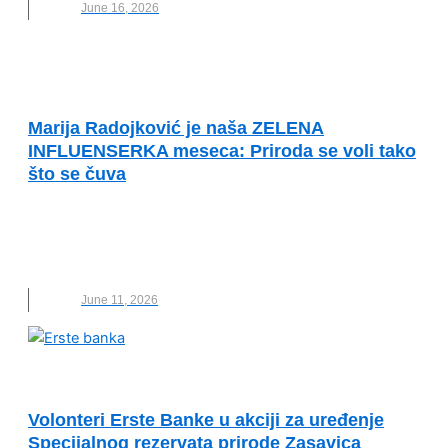
June 16, 2026
PRIMERI DOBRE PRAKSE
Marija Radojković je naša ZELENA
INFLUENSERKA meseca: Priroda se voli tako
što se čuva
HIGHLANDER SERBIA
,
MARIJA RADOJKOVIĆ
,
NOVO
,
ZELENI INFLUENSER
,
ZELENI INFLUENSER
MESECA
June 11, 2026
PRIMERI DOBRE PRAKSE
Volonteri Erste Banke u akciji za uređenje
Specijalnog rezervata prirode Zasavica