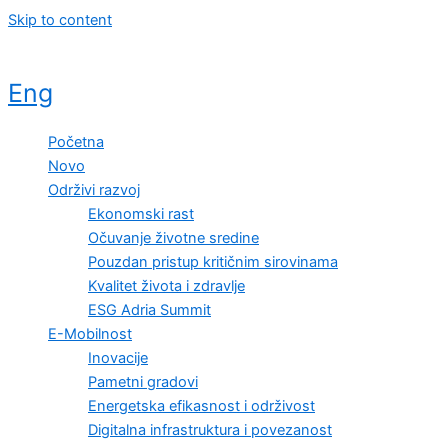
Skip to content
Eng
Početna
Novo
Održivi razvoj
Ekonomski rast
Očuvanje životne sredine
Pouzdan pristup kritičnim sirovinama
Kvalitet života i zdravlje
ESG Adria Summit
E-Mobilnost
Inovacije
Pametni gradovi
Energetska efikasnost i održivost
Digitalna infrastruktura i povezanost