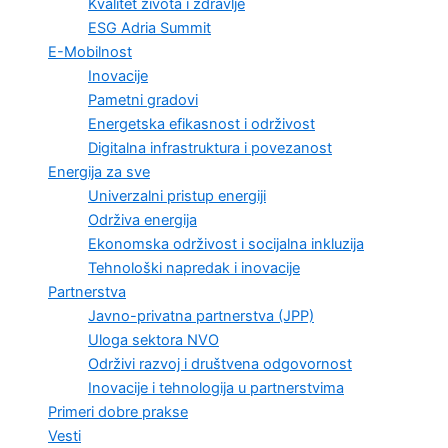
Kvalitet života i zdravlje
ESG Adria Summit
E-Mobilnost
Inovacije
Pametni gradovi
Energetska efikasnost i održivost
Digitalna infrastruktura i povezanost
Energija za sve
Univerzalni pristup energiji
Održiva energija
Ekonomska održivost i socijalna inkluzija
Tehnološki napredak i inovacije
Partnerstva
Javno-privatna partnerstva (JPP)
Uloga sektora NVO
Održivi razvoj i društvena odgovornost
Inovacije i tehnologija u partnerstvima
Primeri dobre prakse
Vesti