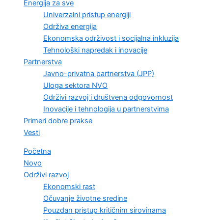
Energija za sve
Univerzalni pristup energiji
Održiva energija
Ekonomska održivost i socijalna inkluzija
Tehnološki napredak i inovacije
Partnerstva
Javno-privatna partnerstva (JPP)
Uloga sektora NVO
Održivi razvoj i društvena odgovornost
Inovacije i tehnologija u partnerstvima
Primeri dobre prakse
Vesti
Početna
Novo
Održivi razvoj
Ekonomski rast
Očuvanje životne sredine
Pouzdan pristup kritičnim sirovinama