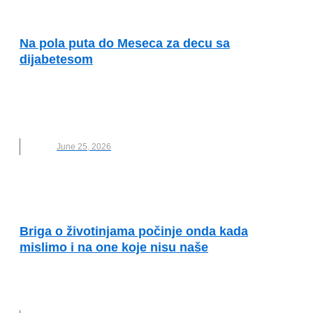
PRIMERI DOBRE PRAKSE
Na pola puta do Meseca za decu sa
dijabetesom
DECA
,
DIJABETES
,
DIJABETOLOŠKI SAVEZ
SRBIJE
,
NOVO
,
NOVO NORDISK
,
OTVORI PLAVI
KRUG
June 25, 2026
PRIMERI DOBRE PRAKSE
Briga o životinjama počinje onda kada
mislimo i na one koje nisu naše
AKCIJA
,
DOBRO SE DOBRIM VRAĆA
,
NOVO
,
PREMIUM PET
,
ŽIVOTINJE