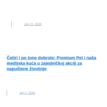
NOVO
,
STUDENTI
,
SVAKO DOBRO
STUDENTI
,
ZELENI INFLUENSER
,
ZELENI
INFLUENSER MESECA
July 21, 2026
PRIMERI DOBRE PRAKSE
Četiri i po tone dobrote: Premium Pet i naša
medijska kuća u zajedničkoj akciji za
napuštene životinje
DONACIJE
,
INFLUENSERI
,
NAPUŠTENE
ŽIVOTINJE
,
NOVO
,
PREMIUM PET
,
ŽIVOTINJE
July 1, 2026