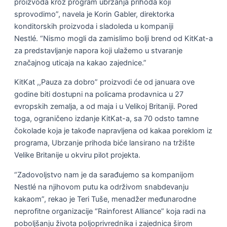
proizvoda kroz program ubrzanja prihoda koji
sprovodimo”, navela je Korin Gabler, direktorka
konditorskih proizvoda i sladoleda u kompaniji
Nestlé. “Nismo mogli da zamislimo bolji brend od KitKat-a
za predstavljanje napora koji ulažemo u stvaranje
značajnog uticaja na kakao zajednice.”
KitKat ,,Pauza za dobro” proizvodi će od januara ove
godine biti dostupni na policama prodavnica u 27
evropskih zemalja, a od maja i u Velikoj Britaniji. Pored
toga, ograničeno izdanje KitKat-a, sa 70 odsto tamne
čokolade koja je takođe napravljena od kakaa poreklom iz
programa, Ubrzanje prihoda biće lansirano na tržište
Velike Britanije u okviru pilot projekta.
“Zadovoljstvo nam je da sarađujemo sa kompanijom
Nestlé na njihovom putu ka održivom snabdevanju
kakaom”, rekao je Teri Tuše, menadžer međunarodne
neprofitne organizacije “Rainforest Alliance” koja radi na
poboljšanju života poljoprivrednika i zajednica širom