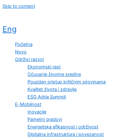
Skip to content
Eng
Početna
Novo
Održivi razvoj
Ekonomski rast
Očuvanje životne sredine
Pouzdan pristup kritičnim sirovinama
Kvalitet života i zdravlje
ESG Adria Summit
E-Mobilnost
Inovacije
Pametni gradovi
Energetska efikasnost i održivost
Digitalna infrastruktura i povezanost