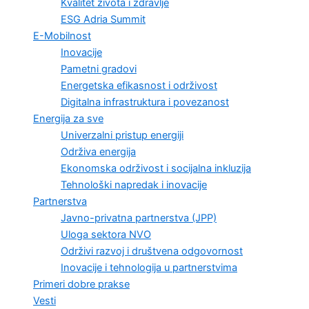
Kvalitet života i zdravlje
ESG Adria Summit
E-Mobilnost
Inovacije
Pametni gradovi
Energetska efikasnost i održivost
Digitalna infrastruktura i povezanost
Energija za sve
Univerzalni pristup energiji
Održiva energija
Ekonomska održivost i socijalna inkluzija
Tehnološki napredak i inovacije
Partnerstva
Javno-privatna partnerstva (JPP)
Uloga sektora NVO
Održivi razvoj i društvena odgovornost
Inovacije i tehnologija u partnerstvima
Primeri dobre prakse
Vesti