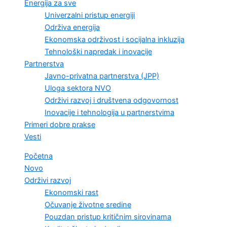
Energija za sve
Univerzalni pristup energiji
Održiva energija
Ekonomska održivost i socijalna inkluzija
Tehnološki napredak i inovacije
Partnerstva
Javno-privatna partnerstva (JPP)
Uloga sektora NVO
Održivi razvoj i društvena odgovornost
Inovacije i tehnologija u partnerstvima
Primeri dobre prakse
Vesti
Početna
Novo
Održivi razvoj
Ekonomski rast
Očuvanje životne sredine
Pouzdan pristup kritičnim sirovinama