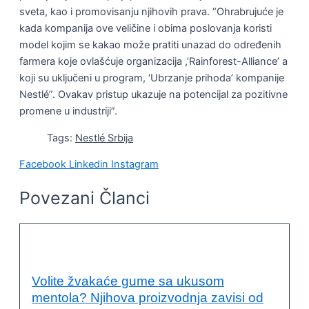
sveta, kao i promovisanju njihovih prava. “Ohrabrujuće je
kada kompanija ove veličine i obima poslovanja koristi
model kojim se kakao može pratiti unazad do određenih
farmera koje ovlašćuje organizacija ,’Rainforest-Alliance’ a
koji su uključeni u program, ‘Ubrzanje prihoda’ kompanije
Nestlé”. Ovakav pristup ukazuje na potencijal za pozitivne
promene u industriji”.
Tags:
Nestlé Srbija
Facebook
Linkedin
Instagram
Povezani Članci
PRIMERI DOBRE PRAKSE
Volite žvakaće gume sa ukusom
mentola? Njihova proizvodnja zavisi od