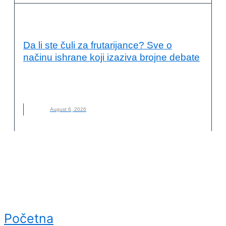
KVALITET ŽIVOTA I ZDRAVLJE
Da li ste čuli za frutarijance? Sve o
načinu ishrane koji izaziva brojne debate
FRUTARIJANCI
,
FRUTARIJANSKI NAČIN ISHRANE
,
ISHRANA
,
NOVO
,
VOĆE
August 6, 2026
Početna