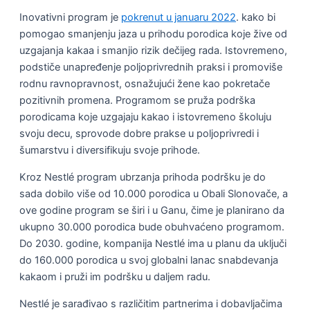
Inovativni program je
pokrenut u januaru 2022
. kako bi
pomogao smanjenju jaza u prihodu porodica koje žive od
uzgajanja kakaa i smanjio rizik dečijeg rada. Istovremeno,
podstiče unapređenje poljoprivrednih praksi i promoviše
rodnu ravnopravnost, osnažujući žene kao pokretače
pozitivnih promena. Programom se pruža podrška
porodicama koje uzgajaju kakao i istovremeno školuju
svoju decu, sprovode dobre prakse u poljoprivredi i
šumarstvu i diversifikuju svoje prihode.
Kroz Nestlé program ubrzanja prihoda podršku je do
sada dobilo više od 10.000 porodica u Obali Slonovače, a
ove godine program se širi i u Ganu, čime je planirano da
ukupno 30.000 porodica bude obuhvaćeno programom.
Do 2030. godine, kompanija Nestlé ima u planu da uključi
do 160.000 porodica u svoj globalni lanac snabdevanja
kakaom i pruži im podršku u daljem radu.
Nestlé je sarađivao s različitim partnerima i dobavljačima