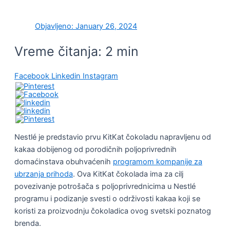
Objavljeno:
January 26, 2024
Vreme čitanja:
2
min
Facebook
Linkedin
Instagram
Nestlé je predstavio prvu KitKat čokoladu napravljenu od
kakaa dobijenog od porodičnih poljoprivrednih
domaćinstava obuhvaćenih
programom kompanije za
ubrzanja prihoda
. Ova KitKat čokolada ima za cilj
povezivanje potrošača s poljoprivrednicima u Nestlé
programu i podizanje svesti o održivosti kakaa koji se
koristi za proizvodnju čokoladica ovog svetski poznatog
brenda.