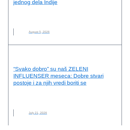
jednog dela Indije
INDIJA
,
KLIMATSKE PROMENE
,
LANCI SNABDEVANJA
,
MARS
,
MENTOL
,
NANA
,
NOVO
,
ODRŽIVA POLJOPRIVREDA
August 5, 2026
PRIMERI DOBRE PRAKSE
“Svako dobro” su naš ZELENI
INFLUENSER meseca: Dobre stvari
postoje i za njih vredi boriti se
NOVO
,
STUDENTI
,
SVAKO DOBRO STUDENTI
,
ZELENI
INFLUENSER
,
ZELENI INFLUENSER MESECA
July 21, 2026