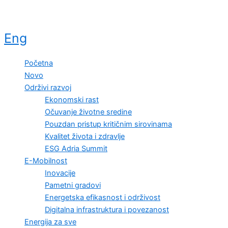
Eng
Početna
Novo
Održivi razvoj
Ekonomski rast
Očuvanje životne sredine
Pouzdan pristup kritičnim sirovinama
Kvalitet života i zdravlje
ESG Adria Summit
E-Mobilnost
Inovacije
Pametni gradovi
Energetska efikasnost i održivost
Digitalna infrastruktura i povezanost
Energija za sve