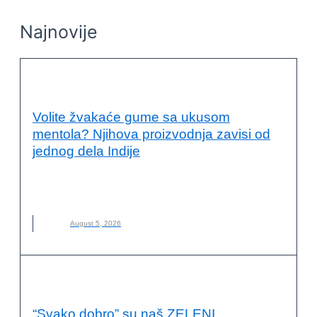
Najnovije
PRIMERI DOBRE PRAKSE
Volite žvakaće gume sa ukusom
mentola? Njihova proizvodnja zavisi od
jednog dela Indije
INDIJA
,
KLIMATSKE PROMENE
,
LANCI SNABDEVANJA
,
MARS
,
MENTOL
,
NANA
,
NOVO
,
ODRŽIVA POLJOPRIVREDA
August 5, 2026
PRIMERI DOBRE PRAKSE
“Svako dobro” su naš ZELENI