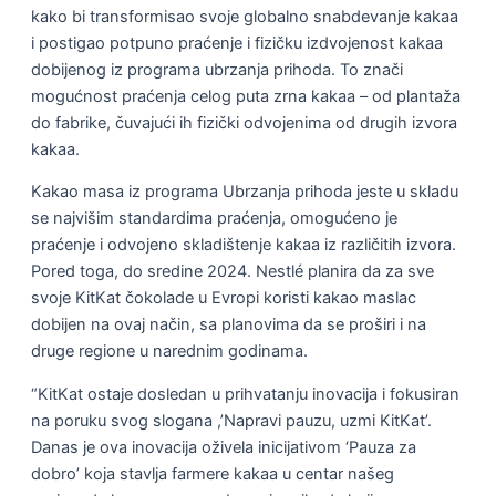
kako bi transformisao svoje globalno snabdevanje kakaa
i postigao potpuno praćenje i fizičku izdvojenost kakaa
dobijenog iz programa ubrzanja prihoda. To znači
mogućnost praćenja celog puta zrna kakaa – od plantaža
do fabrike, čuvajući ih fizički odvojenima od drugih izvora
kakaa.
Kakao masa iz programa Ubrzanja prihoda jeste u skladu
se najvišim standardima praćenja, omogućeno je
praćenje i odvojeno skladištenje kakaa iz različitih izvora.
Pored toga, do sredine 2024. Nestlé planira da za sve
svoje KitKat čokolade u Evropi koristi kakao maslac
dobijen na ovaj način, sa planovima da se proširi i na
druge regione u narednim godinama.
“KitKat ostaje dosledan u prihvatanju inovacija i fokusiran
na poruku svog slogana ,’Napravi pauzu, uzmi KitKat’.
Danas je ova inovacija oživela inicijativom ‘Pauza za
dobro’ koja stavlja farmere kakaa u centar našeg