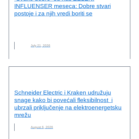
INFLUENSER meseca: Dobre stvari
postoje i za njih vredi boriti se
NOVO
,
STUDENTI
,
SVAKO DOBRO STUDENTI
,
ZELENI
INFLUENSER
,
ZELENI INFLUENSER MESECA
July 21, 2026
ODRŽIVA ENERGIJA
Schneider Electric i Kraken udružuju
snage kako bi povećali fleksibilnost i
ubrzali priključenje na elektroenergetsku
mrežu
August 6, 2026