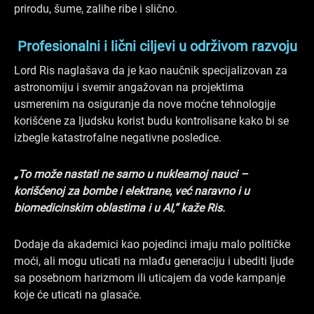
prirodu, šume, zalihe ribe i slično.
Profesionalni i lični ciljevi u održivom razvoju
Lord Ris naglašava da je kao naučnik specijalizovan za
astronomiju i svemir angažovan na projektima
usmerenim na osiguranje da nove moćne tehnologije
korišćene za ljudsku korist budu kontrolisane kako bi se
izbegle katastrofalne negativne posledice.
„To može nastati ne samo u nuklearnoj nauci –
korišćenoj za bombe i elektrane, već naravno i u
biomedicinskim oblastima i u AI,“ kaže Ris.
Dodaje da akademici kao pojedinci imaju malo političke
moći, ali mogu uticati na mlađu generaciju i ubediti ljude
sa posebnom harizmom ili uticajem da vode kampanje
koje će uticati na glasače.