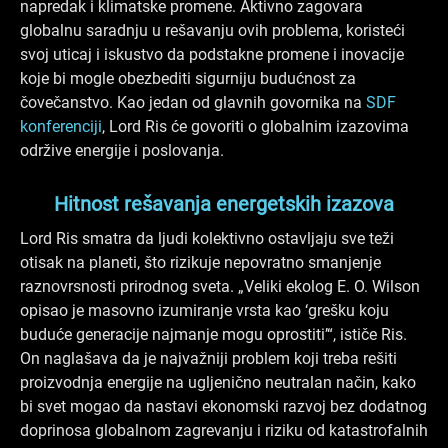
napredak i klimatske promene. Aktivno zagovara
globalnu saradnju u rešavanju ovih problema, koristeći
svoj uticaj i iskustvo da podstakne promene i inovacije
koje bi mogle obezbediti sigurniju budućnost za
čovečanstvo. Kao jedan od glavnih govornika na
SDF
konferenciji
, Lord Ris će govoriti o globalnim izazovima
održive energije i poslovanja.
Hitnost rešavanja energetskih izazova
Lord Ris smatra da ljudi kolektivno ostavljaju sve teži
otisak na planeti, što rizikuje nepovratno smanjenje
raznovrsnosti prirodnog sveta. „Veliki ekolog E. O. Wilson
opisao je masovno izumiranje vrsta kao ‘grešku koju
buduće generacije najmanje mogu oprostiti’“, ističe Ris.
On naglašava da je najvažniji problem koji treba rešiti
proizvodnja energije na ugljenično neutralan način, kako
bi svet mogao da nastavi ekonomski razvoj bez dodatnog
doprinosa globalnom zagrevanju i riziku od katastrofalnih