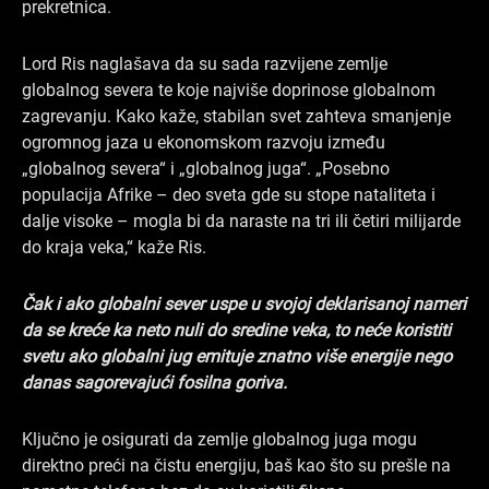
prekretnica.
Lord Ris naglašava da su sada razvijene zemlje
globalnog severa te koje najviše doprinose globalnom
zagrevanju. Kako kaže, stabilan svet zahteva smanjenje
ogromnog jaza u ekonomskom razvoju između
„globalnog severa“ i „globalnog juga“. „Posebno
populacija Afrike – deo sveta gde su stope nataliteta i
dalje visoke – mogla bi da naraste na tri ili četiri milijarde
do kraja veka,“ kaže Ris.
Čak i ako globalni sever uspe u svojoj deklarisanoj nameri
da se kreće ka neto nuli do sredine veka, to neće koristiti
svetu ako globalni jug emituje znatno više energije nego
danas sagorevajući fosilna goriva.
Ključno je osigurati da zemlje globalnog juga mogu
direktno preći na čistu energiju, baš kao što su prešle na