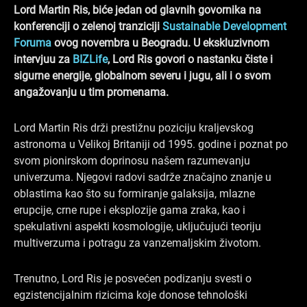
o
d
g
Lord Martin Ris, biće jedan od glavnih govornika na
o
i
r
konferenciji o zelenoj tranziciji
Sustainable Development
k
n
a
Foruma
ovog novembra u Beogradu. U ekskluzivnom
intervjuu za
BIZLife
, Lord Ris govori o nastanku čiste i
m
sigurne energije, globalnom severu i jugu, ali i o svom
angažovanju u tim promenama.
Lord Martin Ris drži prestižnu poziciju kraljevskog
astronoma u Velikoj Britaniji od 1995. godine i poznat po
svom pionirskom doprinosu našem razumevanju
univerzuma. Njegovi radovi sadrže značajno znanje u
oblastima kao što su formiranje galaksija, mlazne
erupcije, crne rupe i eksplozije gama zraka, kao i
spekulativni aspekti kosmologije, uključujući teoriju
multiverzuma i potragu za vanzemaljskim životom.
Trenutno, Lord Ris je posvećen podizanju svesti o
egzistencijalnim rizicima koje donose tehnološki