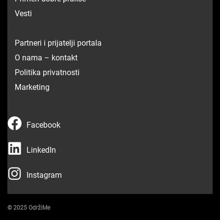
Vesti
Partneri i prijatelji portala
O nama – kontakt
Politika privatnosti
Marketing
F
Facebook
a
L
c
LinkedIn
i
e
I
n
Instagram
b
n
k
o
s
e
o
© 2025 OdržiMe
t
d