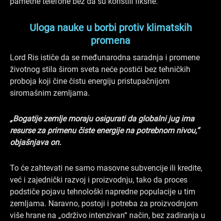
pametne telefone bez da su koristili fiksne.
Uloga nauke u borbi protiv klimatskih
promena
Lord Ris ističe da se međunarodna saradnja i promene
životnog stila širom sveta neće postići bez tehničkih
proboja koji čine čistu energiju pristupačnijom
siromašnim zemljama.
„Bogatije zemlje moraju osigurati da globalni jug ima
resurse za primenu čiste energije na potrebnom nivou,“
objašnjava on.
To će zahtevati ne samo masovne subvencije ili kredite,
već i zajednički razvoj i proizvodnju, tako da proces
podstiče pojavu tehnološki napredne populacije u tim
zemljama. Naravno, postoji i potreba za proizvodnjom
više hrane na „održivo intenzivan“ način, bez zadiranja u