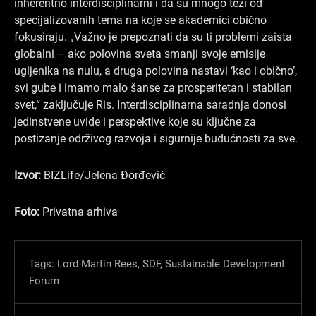
inherentno interdisciplinarni i da su mnogo teži od
specijalizovanih tema na koje se akademici obično
fokusiraju. „Važno je prepoznati da su ti problemi zaista
globalni – ako polovina sveta smanji svoje emisije
ugljenika na nulu, a druga polovina nastavi ‘kao i obično’,
svi gube i imamo malo šanse za prosperitetan i stabilan
svet,“ zaključuje Ris. Interdisciplinarna saradnja donosi
jedinstvene uvide i perspektive koje su ključne za
postizanje održivog razvoja i sigurnije budućnosti za sve.
Izvor:
BIZLife/Jelena Đorđević
Foto:
Privatna arhiva
Tags:
Lord Martin Rees
,
SDF
,
Sustainable Development
Forum