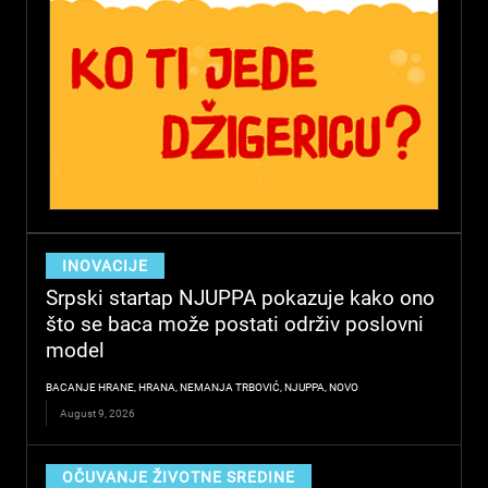
INOVACIJE
Srpski startap NJUPPA pokazuje kako ono
što se baca može postati održiv poslovni
model
BACANJE HRANE
,
HRANA
,
NEMANJA TRBOVIĆ
,
NJUPPA
,
NOVO
August 9, 2026
OČUVANJE ŽIVOTNE SREDINE