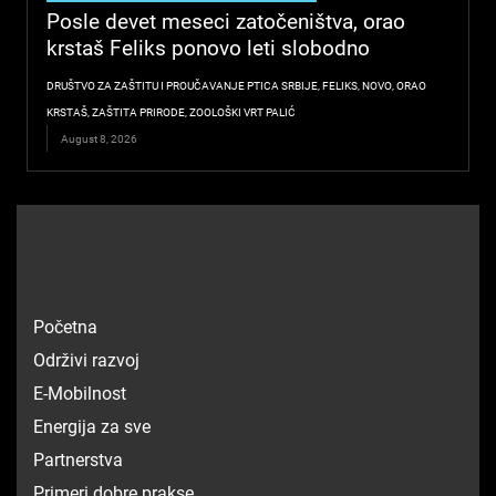
Posle devet meseci zatočeništva, orao
krstaš Feliks ponovo leti slobodno
DRUŠTVO ZA ZAŠTITU I PROUČAVANJE PTICA SRBIJE
,
FELIKS
,
NOVO
,
ORAO
KRSTAŠ
,
ZAŠTITA PRIRODE
,
ZOOLOŠKI VRT PALIĆ
August 8, 2026
Početna
Održivi razvoj
E-Mobilnost
Energija za sve
Partnerstva
Primeri dobre prakse