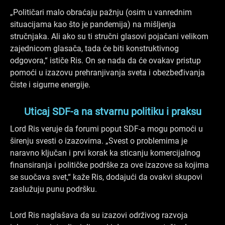
„Političari malo obraćaju pažnju (osim u vanrednim
situacijama kao što je pandemija) na mišljenja
stručnjaka. Ali ako su ti stručni glasovi pojačani velikom
zajednicom glasača, tada će biti konstruktivnog
odgovora,“ ističe Ris. On se nada da će ovakav pristup
pomoći u izazovu prehranjivanja sveta i obezbeđivanja
čiste i sigurne energije.
Uticaj SDF-a na stvarnu politiku i praksu
Lord Ris veruje da forumi poput SDF-a mogu pomoći u
širenju svesti o izazovima. „Svest o problemima je
naravno ključan i prvi korak ka sticanju komercijalnog
finansiranja i političke podrške za ove izazove sa kojima
se suočava svet,“ kaže Ris, dodajući da ovakvi skupovi
zaslužuju punu podršku.
Lord Ris naglašava da su izazovi održivog razvoja