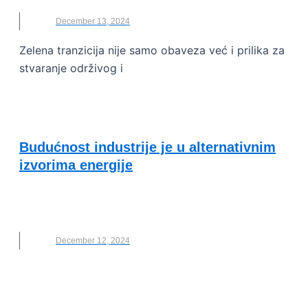
December 13, 2024
Zelena tranzicija nije samo obaveza već i prilika za
stvaranje održivog i
PRIMERI DOBRE PRAKSE
Budućnost industrije je u alternativnim
izvorima energije
ELIXIR GROUP
,
SDF
,
SDF 2024
,
SUSTAINABLE
DEVELOPMENT FORUM
December 12, 2024
SUSTAINABLE DEVELOPMENT FORUM