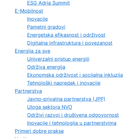
ESG Adria Summit
E-Mobilnost
Inovacije
Pametni gradovi
Energetska efikasnost i održivost
Digitalna infrastruktura i povezanost
Energija za sve
Univerzalni pristup energiji
Održiva energija
Ekonomska održivost i socijalna inkluzija
Tehnološki napredak i inovacije
Partnerstva
Javno-privatna partnerstva (JPP)
Uloga sektora NVO
Održivi razvoj i društvena odgovornost
Inovacije i tehnologija u partnerstvima
Primeri dobre prakse