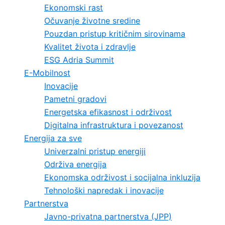
Ekonomski rast
Očuvanje životne sredine
Pouzdan pristup kritičnim sirovinama
Kvalitet života i zdravlje
ESG Adria Summit
E-Mobilnost
Inovacije
Pametni gradovi
Energetska efikasnost i održivost
Digitalna infrastruktura i povezanost
Energija za sve
Univerzalni pristup energiji
Održiva energija
Ekonomska održivost i socijalna inkluzija
Tehnološki napredak i inovacije
Partnerstva
Javno-privatna partnerstva (JPP)