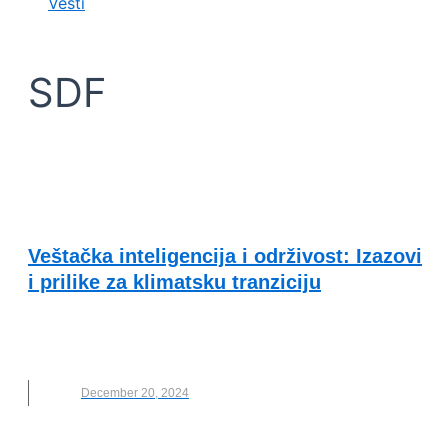
Vesti
SDF
SUSTAINABLE DEVELOPMENT FORUM
Veštačka inteligencija i održivost: Izazovi
i prilike za klimatsku tranziciju
SDF
,
SDF 2024
,
SUSTAINABLE DEVELOPMENT
FORUM
December 20, 2024