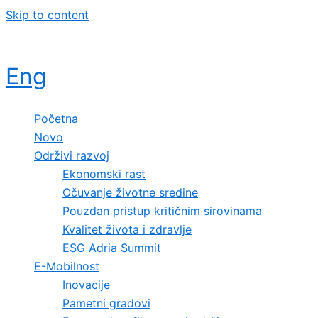
Skip to content
Eng
Početna
Novo
Održivi razvoj
Ekonomski rast
Očuvanje životne sredine
Pouzdan pristup kritičnim sirovinama
Kvalitet života i zdravlje
ESG Adria Summit
E-Mobilnost
Inovacije
Pametni gradovi