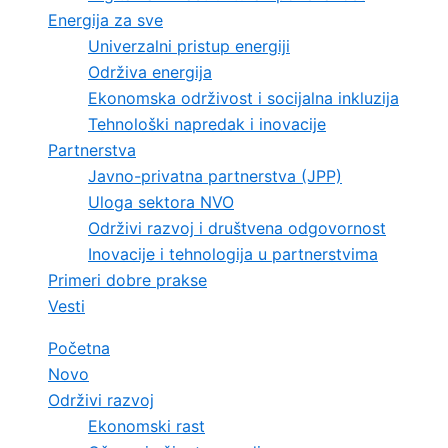
Energija za sve
Univerzalni pristup energiji
Održiva energija
Ekonomska održivost i socijalna inkluzija
Tehnološki napredak i inovacije
Partnerstva
Javno-privatna partnerstva (JPP)
Uloga sektora NVO
Održivi razvoj i društvena odgovornost
Inovacije i tehnologija u partnerstvima
Primeri dobre prakse
Vesti
Početna
Novo
Održivi razvoj
Ekonomski rast