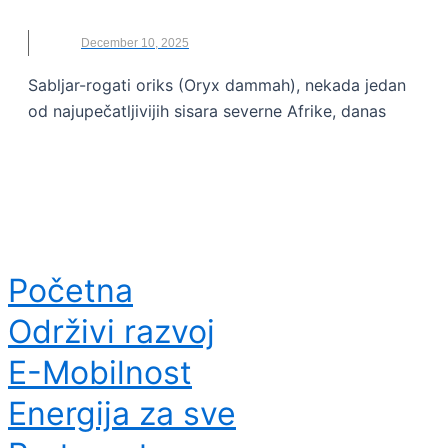
AFRIKA
,
ANTILOPA
,
NOVO
,
SAHARA
,
ŽIVOTINJE
December 10, 2025
Sabljar-rogati oriks (Oryx dammah), nekada jedan
od najupečatljivijih sisara severne Afrike, danas
Početna
Održivi razvoj
E-Mobilnost
Energija za sve