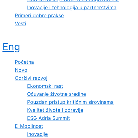
Inovacije i tehnologija u partnerstvima
Primeri dobre prakse
Vesti
Eng
Početna
Novo
Održivi razvoj
Ekonomski rast
Očuvanje životne sredine
Pouzdan pristup kritičnim sirovinama
Kvalitet života i zdravlje
ESG Adria Summit
E-Mobilnost
Inovacije