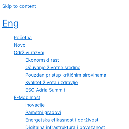
Skip to content
Eng
Početna
Novo
Održivi razvoj
Ekonomski rast
Očuvanje životne sredine
Pouzdan pristup kritičnim sirovinama
Kvalitet života i zdravlje
ESG Adria Summit
E-Mobilnost
Inovacije
Pametni gradovi
Energetska efikasnost i održivost
Digitalna infrastruktura i povezanost