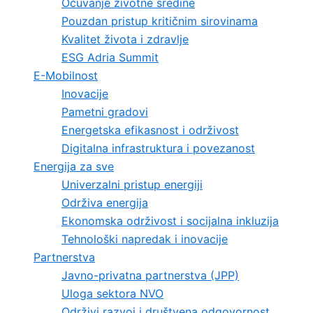
Očuvanje životne sredine
Pouzdan pristup kritičnim sirovinama
Kvalitet života i zdravlje
ESG Adria Summit
E-Mobilnost
Inovacije
Pametni gradovi
Energetska efikasnost i održivost
Digitalna infrastruktura i povezanost
Energija za sve
Univerzalni pristup energiji
Održiva energija
Ekonomska održivost i socijalna inkluzija
Tehnološki napredak i inovacije
Partnerstva
Javno-privatna partnerstva (JPP)
Uloga sektora NVO
Održivi razvoj i društvena odgovornost