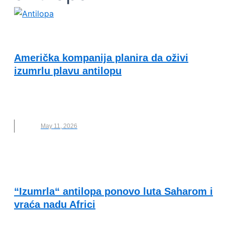
OČUVANJE ŽIVOTNE SREDINE
Američka kompanija planira da oživi
izumrlu plavu antilopu
ANTILOPA
,
COLOSSAL BIOSCIENCES
,
IZUMRLE
VRSTE
,
TEHNOLOGIJA
May 11, 2026
OČUVANJE ŽIVOTNE SREDINE
“Izumrla“ antilopa ponovo luta Saharom i
vraća nadu Africi