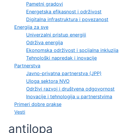
Pametni gradovi
Energetska efikasnost i održivost
Digitalna infrastruktura i povezanost
Energija za sve
Univerzalni pristup energiji
Održiva energija
Ekonomska održivost i socijalna inkluzija
Tehnološki napredak i inovacije
Partnerstva
Javno-privatna partnerstva (JPP)
Uloga sektora NVO
Održivi razvoj i društvena odgovornost
Inovacije i tehnologija u partnerstvima
Primeri dobre prakse
Vesti
antilopa