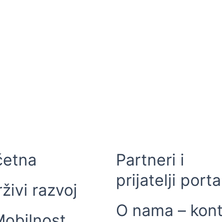
četna
Partneri i
prijatelji porta
živi razvoj
O nama – kont
obilnost