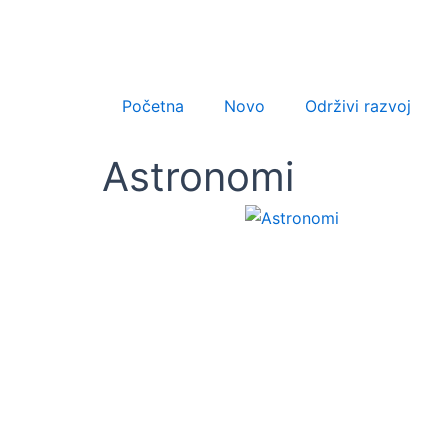
Skip
to
content
Početna
Novo
Održivi razvoj
Astronomi