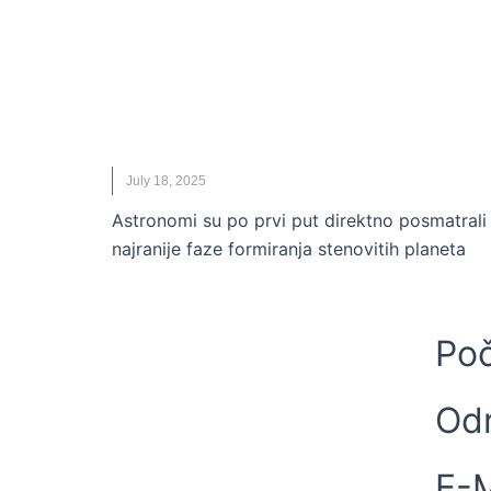
VESTI
Astronomi zabeležili prvi trenutak
rađanja novih planeta (FOTO)
ASTRONOMI
,
NAUKA
,
NOVO
,
RAĐANJE PLANETE
July 18, 2025
Astronomi su po prvi put direktno posmatrali
najranije faze formiranja stenovitih planeta
Po
Odr
E-M