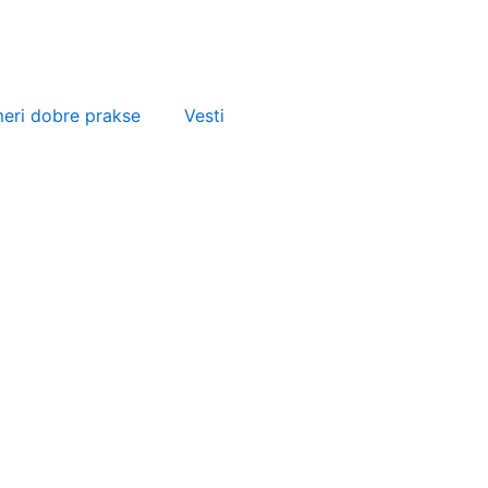
meri dobre prakse
Vesti