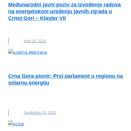
Međunarodni javni poziv za izvođenje radova
na energetskom uređenju javnih zgrada u
Crnoj Gori – Klaster VII
CRNA GORA
,
IZVOĐENJE RADOVA
,
NOVO
April 30, 2026
INOVACIJE
Crna Gora pionir: Prvi parlament u regionu na
solarnu energiju
CRNA GORA
,
NOVO
,
PARLAMENT
,
SOLARNA
ELEKTRANA
September 19, 2025