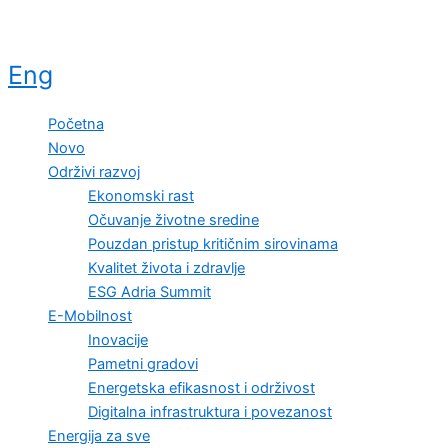
Eng
Početna
Novo
Održivi razvoj
Ekonomski rast
Očuvanje životne sredine
Pouzdan pristup kritičnim sirovinama
Kvalitet života i zdravlje
ESG Adria Summit
E-Mobilnost
Inovacije
Pametni gradovi
Energetska efikasnost i održivost
Digitalna infrastruktura i povezanost
Energija za sve