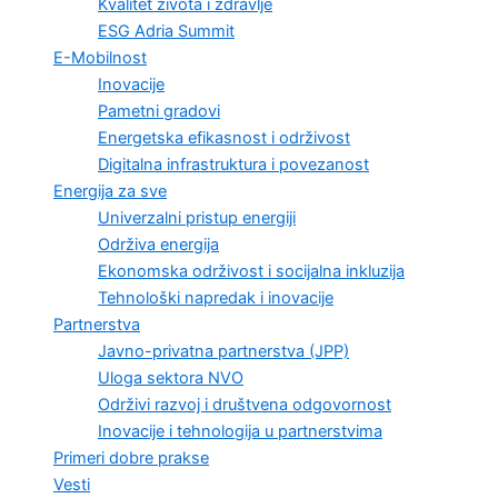
Kvalitet života i zdravlje
ESG Adria Summit
E-Mobilnost
Inovacije
Pametni gradovi
Energetska efikasnost i održivost
Digitalna infrastruktura i povezanost
Energija za sve
Univerzalni pristup energiji
Održiva energija
Ekonomska održivost i socijalna inkluzija
Tehnološki napredak i inovacije
Partnerstva
Javno-privatna partnerstva (JPP)
Uloga sektora NVO
Održivi razvoj i društvena odgovornost
Inovacije i tehnologija u partnerstvima
Primeri dobre prakse
Vesti