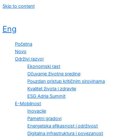
Skip to content
Eng
Početna
Novo
Održivi razvoj
Ekonomski rast
Očuvanje životne sredine
Pouzdan pristup kritičnim sirovinama
Kvalitet života i zdravlje
ESG Adria Summit
E-Mobilnost
Inovacije
Pametni gradovi
Energetska efikasnost i održivost
Digitalna infrastruktura i povezanost