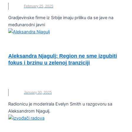
February 25, 2025
Gradjevinske firme iz Srbije imaju priliku da se jave na
međunarodni javni
ESG ADRIA SUMMIT
Aleksandra Njagulj: Region ne sme izgubiti
fokus i brzinu u zelenoj tranziciji
ALEKSANDRA NJAGULJ
,
CRNA GORA
,
ESG ADRIA
SAMIT
January 30, 2025
Radionicu je moderirala Evelyn Smith u razgovoru sa
Aleksandrom Njagulj.
ENERGETSKA EFIKASNOST I ODRŽIVOST