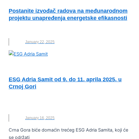
Postanite izvođač radova na međunarodnom
projektu unapređenja energetske efikasnosti
CRNA GORA
,
IZVOĐAČI RADOVA
,
JAVNI POZIV
January 22, 2025
ESG ADRIA SUMMIT
ESG Adria Samit od 9. do 11. aprila 2025. u
Crnoj Gori
CRNA GORA
,
ESG ADRIA SAMIT
,
PORTO
MONTENEGRO
,
TIVAT
January 16, 2025
Crna Gora biće domaćin trećeg ESG Adria Samita, koji će
se održati