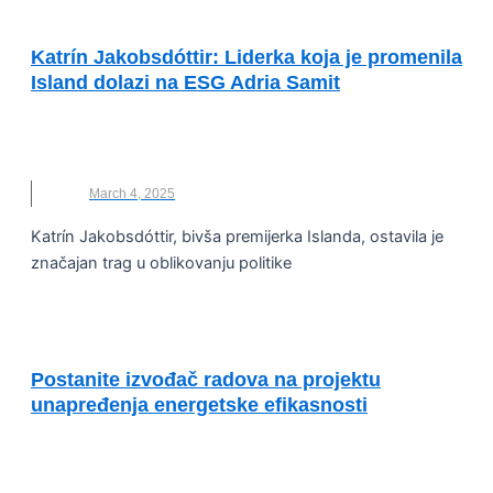
ESG ADRIA SUMMIT
Katrín Jakobsdóttir: Liderka koja je promenila
Island dolazi na ESG Adria Samit
CRNA GORA
,
ESG ADRIA SAMIT
,
KATRÍN
JAKOBSDÓTTIR
,
NOVO
March 4, 2025
Katrín Jakobsdóttir, bivša premijerka Islanda, ostavila je
značajan trag u oblikovanju politike
ENERGETSKA EFIKASNOST I ODRŽIVOST
Postanite izvođač radova na projektu
unapređenja energetske efikasnosti
CRNA GORA
,
ENERGETSKA EFIKASNOST
,
GRAĐEVINA
,
NOVO