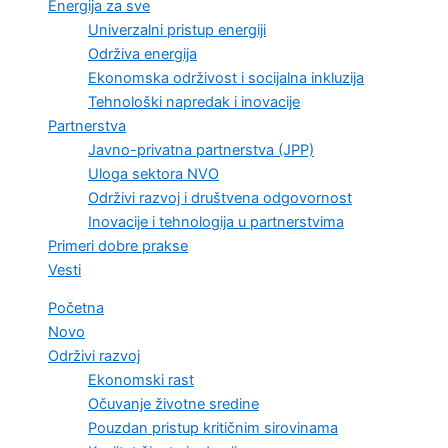
Energija za sve
Univerzalni pristup energiji
Održiva energija
Ekonomska održivost i socijalna inkluzija
Tehnološki napredak i inovacije
Partnerstva
Javno-privatna partnerstva (JPP)
Uloga sektora NVO
Održivi razvoj i društvena odgovornost
Inovacije i tehnologija u partnerstvima
Primeri dobre prakse
Vesti
Početna
Novo
Održivi razvoj
Ekonomski rast
Očuvanje životne sredine
Pouzdan pristup kritičnim sirovinama