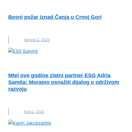
VESTI
Besni požar iznad Čanja u Crnoj Gori
ČANJ
,
CRNA GORA
,
NOVO
,
POŽAR
August 11, 2025
ESG ADRIA SUMMIT
Mtel ove godine zlatni partner ESG Adria
Samita: Moramo osnažiti dijalog o održivom
razvoju
CRNA GORA
,
ESG ADRIA SUMMIT
,
MTEL
April 2, 2025