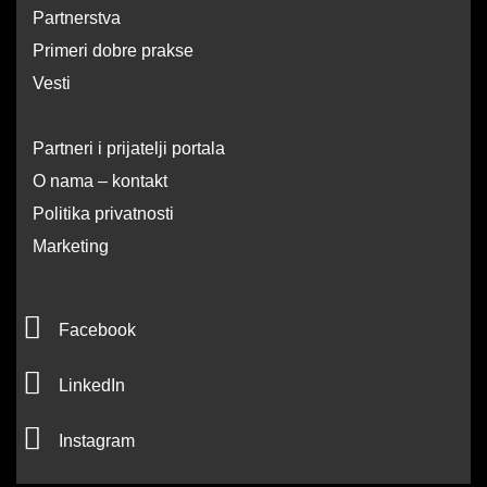
Partnerstva
Primeri dobre prakse
Vesti
Partneri i prijatelji portala
O nama – kontakt
Politika privatnosti
Marketing
F
Facebook
a
L
c
LinkedIn
i
e
I
n
Instagram
b
n
k
o