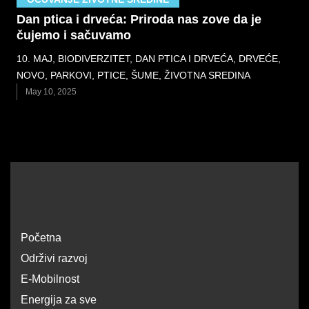
Dan ptica i drveća: Priroda nas zove da je
čujemo i sačuvamo
10. MAJ
,
BIODIVERZITET
,
DAN PTICA I DRVEĆA
,
DRVEĆE
,
NOVO
,
PARKOVI
,
PTICE
,
ŠUME
,
ŽIVOTNA SREDINA
May 10, 2025
Početna
Održivi razvoj
E-Mobilnost
Energija za sve