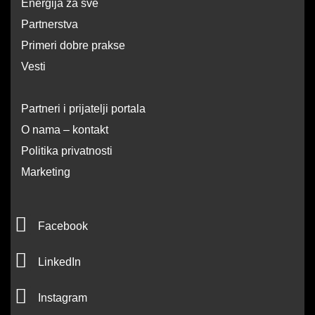
Energija za sve
Partnerstva
Primeri dobre prakse
Vesti
Partneri i prijatelji portala
O nama – kontakt
Politika privatnosti
Marketing
F
Facebook
a
L
c
LinkedIn
i
e
I
n
Instagram
b