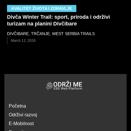
KVALITET ŽIVOTA I ZDRAVLJE
Divča Winter Trail: sport, priroda i održivi
turizam na planini Divčibare
DIVČIBARE
,
TRČANJE
,
WEST SERBIA TRAILS
March 12, 2026
Početna
Održivi razvoj
E-Mobilnost