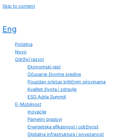
Skip to content
Eng
Početna
Novo
Održivi razvoj
Ekonomski rast
Očuvanje životne sredine
Pouzdan pristup kritičnim sirovinama
Kvalitet života i zdravlje
ESG Adria Summit
E-Mobilnost
Inovacije
Pametni gradovi
Energetska efikasnost i održivost
Digitalna infrastruktura i povezanost