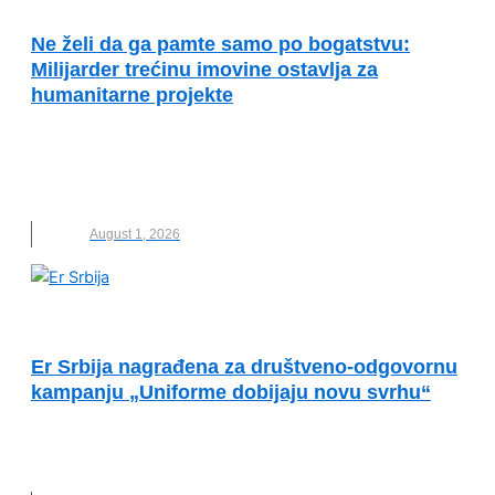
ODGOVORNOST
Ne želi da ga pamte samo po bogatstvu:
Milijarder trećinu imovine ostavlja za
humanitarne projekte
ALIKO DANGOTE
,
DRUŠTVENA ODGOVORNOST
,
FILANTROPIJA
,
HUMANITARNI RAD
,
MILIJARDER
,
NOVO
,
ODRŽIVI RAZVOJ
August 1, 2026
VESTI
Er Srbija nagrađena za društveno-odgovornu
kampanju „Uniforme dobijaju novu svrhu“
DRUŠTVENA ODGOVORNOST
,
ER SRBIJA
,
KAMPANJA