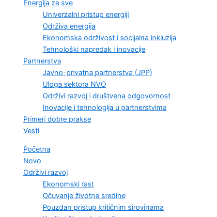
Energija za sve
Univerzalni pristup energiji
Održiva energija
Ekonomska održivost i socijalna inkluzija
Tehnološki napredak i inovacije
Partnerstva
Javno-privatna partnerstva (JPP)
Uloga sektora NVO
Održivi razvoj i društvena odgovornost
Inovacije i tehnologija u partnerstvima
Primeri dobre prakse
Vesti
Početna
Novo
Održivi razvoj
Ekonomski rast
Očuvanje životne sredine
Pouzdan pristup kritičnim sirovinama