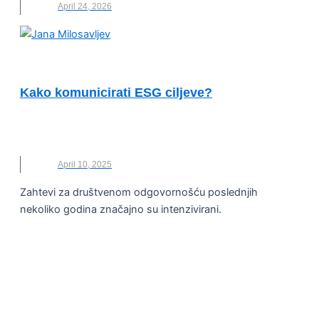
April 24, 2026
UNCATEGORIZED
Kako komunicirati ESG ciljeve?
BANKA INTESA
,
DRUŠTVENA ODGOVORNOST
,
ESG
,
JANA MILOSAVLJEV
,
NOVO
April 10, 2025
Zahtevi za društvenom odgovornošću poslednjih
nekoliko godina značajno su intenzivirani.