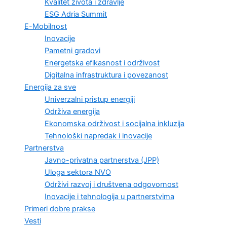
Kvalitet života i zdravlje
ESG Adria Summit
E-Mobilnost
Inovacije
Pametni gradovi
Energetska efikasnost i održivost
Digitalna infrastruktura i povezanost
Energija za sve
Univerzalni pristup energiji
Održiva energija
Ekonomska održivost i socijalna inkluzija
Tehnološki napredak i inovacije
Partnerstva
Javno-privatna partnerstva (JPP)
Uloga sektora NVO
Održivi razvoj i društvena odgovornost
Inovacije i tehnologija u partnerstvima
Primeri dobre prakse
Vesti