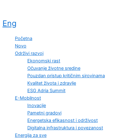
Eng
Početna
Novo
Održivi razvoj
Ekonomski rast
Očuvanje životne sredine
Pouzdan pristup kritičnim sirovinama
Kvalitet života i zdravlje
ESG Adria Summit
E-Mobilnost
Inovacije
Pametni gradovi
Energetska efikasnost i održivost
Digitalna infrastruktura i povezanost
Energija za sve