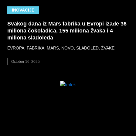
INOVACIJE
Svakog dana iz Mars fabrika u Evropi izađe 36
miliona čokoladica, 155 miliona žvaka i 4
miliona sladoleda
EVROPA
,
FABRIKA
,
MARS
,
NOVO
,
SLADOLED
,
ŽVAKE
October 16, 2025