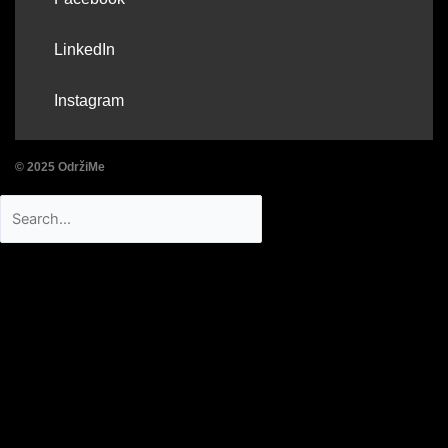
a
L
c
LinkedIn
i
e
I
n
Instagram
b
n
k
o
s
e
o
© 2025 OdržiMe
t
d
k
a
Search
Search
i
g
n
r
a
m