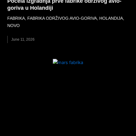
Počela izgradnja prve fabrike održivog avio-
goriva u Holandiji
FABRIKA
,
FABRIKA ODRŽIVOG AVIO-GORIVA
,
HOLANDIJA
,
NOVO
June 11, 2026