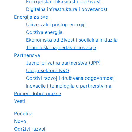
Energetska efikasnost i održivost
Digitalna infrastruktura i povezanost
Energija za sve
Univerzalni pristup energiji
Održiva energija
Ekonomska održivost i socijalna inkluzija
Tehnološki napredak i inovacije
Partnerstva
Javno-privatna partnerstva (JPP)
Uloga sektora NVO
Održivi razvoj i društvena odgovornost
Inovacije i tehnologija u partnerstvima
Primeri dobre prakse
Vesti
Početna
Novo
Održivi razvoj