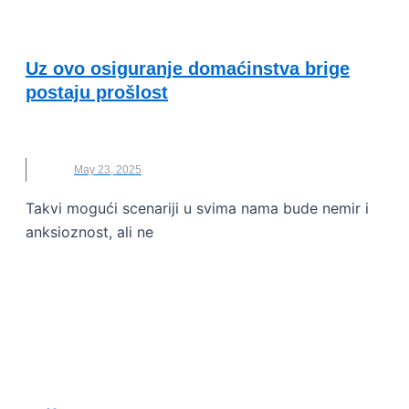
VESTI
Uz ovo osiguranje domaćinstva brige
postaju prošlost
DOMAĆINSTVA
,
GENERALI
,
OSIGURANJE
,
OTP
May 23, 2025
Takvi mogući scenariji u svima nama bude nemir i
anksioznost, ali ne