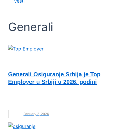
Vesti
Generali
VESTI
Generali Osiguranje Srbija je Top
Employer u Srbiji u 2026. godini
GENERALI
,
GENERALI OSIGURANJE
,
TOP
EMPLOYER
January 2, 2026