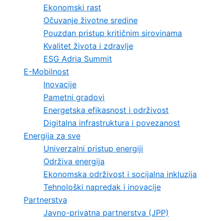
Ekonomski rast
Očuvanje životne sredine
Pouzdan pristup kritičnim sirovinama
Kvalitet života i zdravlje
ESG Adria Summit
E-Mobilnost
Inovacije
Pametni gradovi
Energetska efikasnost i održivost
Digitalna infrastruktura i povezanost
Energija za sve
Univerzalni pristup energiji
Održiva energija
Ekonomska održivost i socijalna inkluzija
Tehnološki napredak i inovacije
Partnerstva
Javno-privatna partnerstva (JPP)