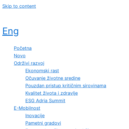
Skip to content
Eng
Početna
Novo
Održivi razvoj
Ekonomski rast
Očuvanje životne sredine
Pouzdan pristup kritičnim sirovinama
Kvalitet života i zdravlje
ESG Adria Summit
E-Mobilnost
Inovacije
Pametni gradovi