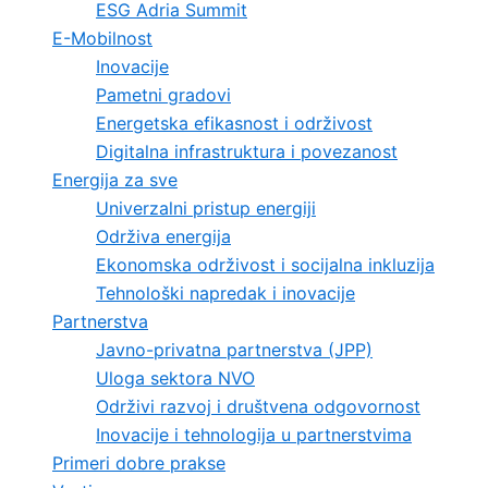
ESG Adria Summit
E-Mobilnost
Inovacije
Pametni gradovi
Energetska efikasnost i održivost
Digitalna infrastruktura i povezanost
Energija za sve
Univerzalni pristup energiji
Održiva energija
Ekonomska održivost i socijalna inkluzija
Tehnološki napredak i inovacije
Partnerstva
Javno-privatna partnerstva (JPP)
Uloga sektora NVO
Održivi razvoj i društvena odgovornost
Inovacije i tehnologija u partnerstvima
Primeri dobre prakse