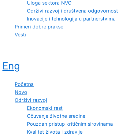
Uloga sektora NVO
Održivi razvoj i društvena odgovornost
Inovacije i tehnologija u partnerstvima
Primeri dobre prakse
Vesti
Eng
Početna
Novo
Održivi razvoj
Ekonomski rast
Očuvanje životne sredine
Pouzdan pristup kritičnim sirovinama
Kvalitet života i zdravlje