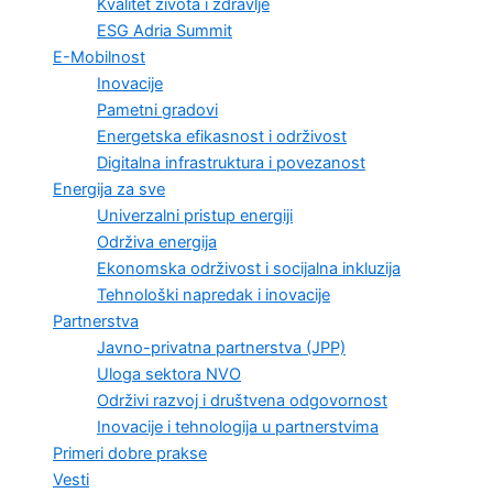
Kvalitet života i zdravlje
ESG Adria Summit
E-Mobilnost
Inovacije
Pametni gradovi
Energetska efikasnost i održivost
Digitalna infrastruktura i povezanost
Energija za sve
Univerzalni pristup energiji
Održiva energija
Ekonomska održivost i socijalna inkluzija
Tehnološki napredak i inovacije
Partnerstva
Javno-privatna partnerstva (JPP)
Uloga sektora NVO
Održivi razvoj i društvena odgovornost
Inovacije i tehnologija u partnerstvima
Primeri dobre prakse
Vesti