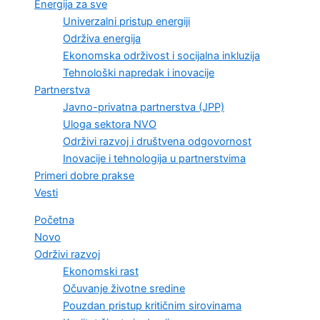
Energija za sve
Univerzalni pristup energiji
Održiva energija
Ekonomska održivost i socijalna inkluzija
Tehnološki napredak i inovacije
Partnerstva
Javno-privatna partnerstva (JPP)
Uloga sektora NVO
Održivi razvoj i društvena odgovornost
Inovacije i tehnologija u partnerstvima
Primeri dobre prakse
Vesti
Početna
Novo
Održivi razvoj
Ekonomski rast
Očuvanje životne sredine
Pouzdan pristup kritičnim sirovinama