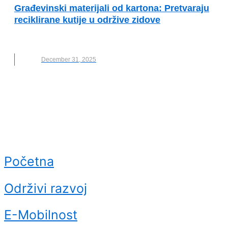
Građevinski materijali od kartona: Pretvaraju
reciklirane kutije u održive zidove
KARTON
,
MATERIJAL
,
NOVO
December 31, 2025
Početna
Održivi razvoj
E-Mobilnost