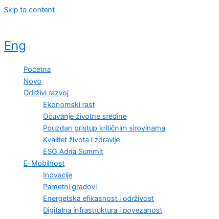
Skip to content
Eng
Početna
Novo
Održivi razvoj
Ekonomski rast
Očuvanje životne sredine
Pouzdan pristup kritičnim sirovinama
Kvalitet života i zdravlje
ESG Adria Summit
E-Mobilnost
Inovacije
Pametni gradovi
Energetska efikasnost i održivost
Digitalna infrastruktura i povezanost