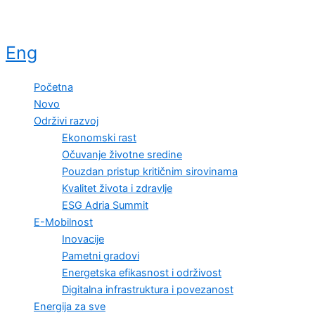
Eng
Početna
Novo
Održivi razvoj
Ekonomski rast
Očuvanje životne sredine
Pouzdan pristup kritičnim sirovinama
Kvalitet života i zdravlje
ESG Adria Summit
E-Mobilnost
Inovacije
Pametni gradovi
Energetska efikasnost i održivost
Digitalna infrastruktura i povezanost
Energija za sve