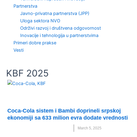
Partnerstva
Javno-privatna partnerstva (JPP)
Uloga sektora NVO
Održivi razvoj i društvena odgovornost
Inovacije i tehnologija u partnerstvima
Primeri dobre prakse
Vesti
KBF 2025
UNCATEGORIZED
Coca-Cola sistem i Bambi doprineli srpskoj
ekonomiji sa 633 milion evra dodate vrednosti
BAMBI
,
COCA-COLA
,
KBF 2025
March 5, 2025