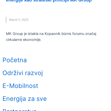
energije kao strateški principi MK Group
CIRKULARNA EKONOMIJA
,
KBF 2025
,
MK GROUP
,
NOVO
March 5, 2025
MK Group je istakla na Kopaonik biznis forumu značaj
cirkularne ekonomije.
Početna
Održivi razvoj
E-Mobilnost
Energija za sve