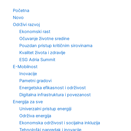
Skip
to
Početna
content
Novo
Održivi razvoj
Ekonomski rast
Očuvanje životne sredine
Pouzdan pristup kritičnim sirovinama
Kvalitet života i zdravlje
ESG Adria Summit
E-Mobilnost
Inovacije
Pametni gradovi
Energetska efikasnost i održivost
Digitalna infrastruktura i povezanost
Energija za sve
Univerzalni pristup energiji
Održiva energija
Ekonomska održivost i socijalna inkluzija
Tehnološki napredak i inovacije