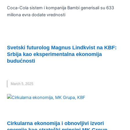
Coca-Cola sistem i kompanija Bambi generisali su 633
miliona evra dodate vrednosti
EKONOMSKI RAST
Svetski futurolog Magnus Lindkvist na KBF:
Srbija kao eksperimentalna ekonomija
budućnosti
EKONOMIJA
,
KBF 2025
,
MAGNUS LINDKVIST
,
NOVO
March 5, 2025
UNCATEGORIZED
Cirkularna ekonomija i obnovljivi izvori