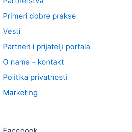
Partnerstva
Primeri dobre prakse
Vesti
Partneri i prijatelji portala
O nama – kontakt
Politika privatnosti
Marketing
F
a
Facebook