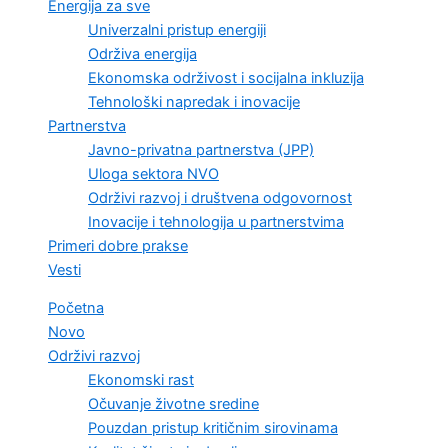
Energija za sve
Univerzalni pristup energiji
Održiva energija
Ekonomska održivost i socijalna inkluzija
Tehnološki napredak i inovacije
Partnerstva
Javno-privatna partnerstva (JPP)
Uloga sektora NVO
Održivi razvoj i društvena odgovornost
Inovacije i tehnologija u partnerstvima
Primeri dobre prakse
Vesti
Početna
Novo
Održivi razvoj
Ekonomski rast
Očuvanje životne sredine
Pouzdan pristup kritičnim sirovinama