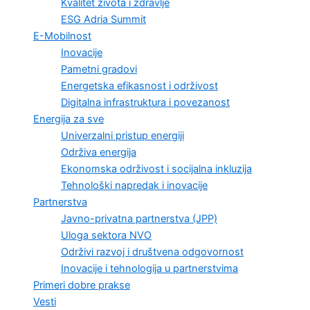
Kvalitet života i zdravlje
ESG Adria Summit
E-Mobilnost
Inovacije
Pametni gradovi
Energetska efikasnost i održivost
Digitalna infrastruktura i povezanost
Energija za sve
Univerzalni pristup energiji
Održiva energija
Ekonomska održivost i socijalna inkluzija
Tehnološki napredak i inovacije
Partnerstva
Javno-privatna partnerstva (JPP)
Uloga sektora NVO
Održivi razvoj i društvena odgovornost
Inovacije i tehnologija u partnerstvima
Primeri dobre prakse
Vesti