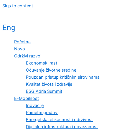
Skip to content
Eng
Početna
Novo
Održivi razvoj
Ekonomski rast
Očuvanje životne sredine
Pouzdan pristup kritičnim sirovinama
Kvalitet života i zdravlje
ESG Adria Summit
E-Mobilnost
Inovacije
Pametni gradovi
Energetska efikasnost i održivost
Digitalna infrastruktura i povezanost