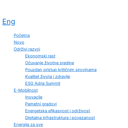
Eng
Početna
Novo
Održivi razvoj
Ekonomski rast
Očuvanje životne sredine
Pouzdan pristup kritičnim sirovinama
Kvalitet života i zdravlje
ESG Adria Summit
E-Mobilnost
Inovacije
Pametni gradovi
Energetska efikasnost i održivost
Digitalna infrastruktura i povezanost
Energija za sve