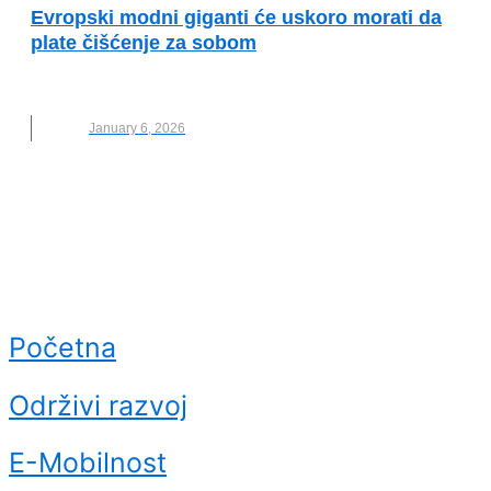
Evropski modni giganti će uskoro morati da
plate čišćenje za sobom
BRZA MODA
,
GIGANTI
,
MODNI OTPAD
,
NOVO
January 6, 2026
Početna
Održivi razvoj
E-Mobilnost