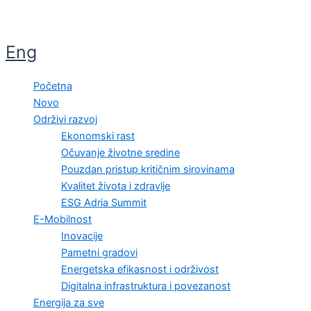
Eng
Početna
Novo
Održivi razvoj
Ekonomski rast
Očuvanje životne sredine
Pouzdan pristup kritičnim sirovinama
Kvalitet života i zdravlje
ESG Adria Summit
E-Mobilnost
Inovacije
Pametni gradovi
Energetska efikasnost i održivost
Digitalna infrastruktura i povezanost
Energija za sve