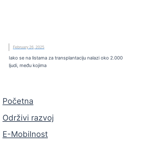
Doniranje organa jedina šansa za živote 2.000
ljudi na listama za transplantaciju
ALEKSANDRA PLEĆAŠ ĐURIĆ
,
HEMOFARM FONDACIJA
,
HEMOFARM GRUPA
,
NIKOLA STANOJEVIC
,
TRANSPLANTACIJA
,
ZLATIBOR LONČAR
February 26, 2025
Iako se na listama za transplantaciju nalazi oko 2.000
ljudi, među kojima
Početna
Održivi razvoj
E-Mobilnost