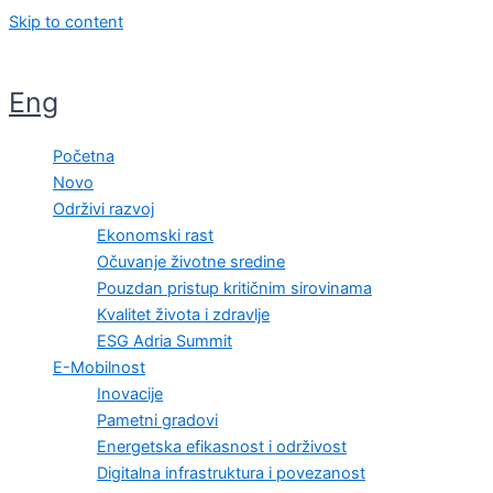
Skip to content
Eng
Početna
Novo
Održivi razvoj
Ekonomski rast
Očuvanje životne sredine
Pouzdan pristup kritičnim sirovinama
Kvalitet života i zdravlje
ESG Adria Summit
E-Mobilnost
Inovacije
Pametni gradovi
Energetska efikasnost i održivost
Digitalna infrastruktura i povezanost