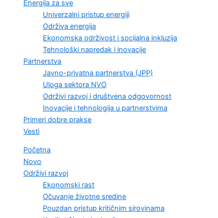
Energija za sve
Univerzalni pristup energiji
Održiva energija
Ekonomska održivost i socijalna inkluzija
Tehnološki napredak i inovacije
Partnerstva
Javno-privatna partnerstva (JPP)
Uloga sektora NVO
Održivi razvoj i društvena odgovornost
Inovacije i tehnologija u partnerstvima
Primeri dobre prakse
Vesti
Početna
Novo
Održivi razvoj
Ekonomski rast
Očuvanje životne sredine
Pouzdan pristup kritičnim sirovinama