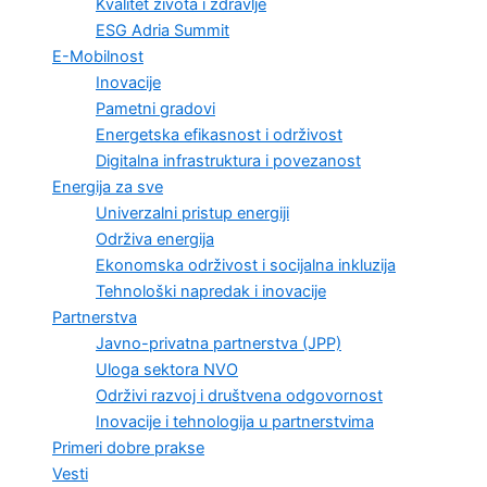
Kvalitet života i zdravlje
ESG Adria Summit
E-Mobilnost
Inovacije
Pametni gradovi
Energetska efikasnost i održivost
Digitalna infrastruktura i povezanost
Energija za sve
Univerzalni pristup energiji
Održiva energija
Ekonomska održivost i socijalna inkluzija
Tehnološki napredak i inovacije
Partnerstva
Javno-privatna partnerstva (JPP)
Uloga sektora NVO
Održivi razvoj i društvena odgovornost
Inovacije i tehnologija u partnerstvima
Primeri dobre prakse
Vesti