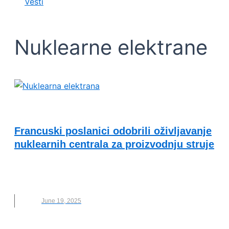
Vesti
Nuklearne elektrane
ENERGETSKA EFIKASNOST I ODRŽIVOST
Francuski poslanici odobrili oživljavanje
nuklearnih centrala za proizvodnju struje
FRANCUSKA
,
NUKLEARNE ELEKTRANE
,
POSLANICI
,
STRUJA
June 19, 2025