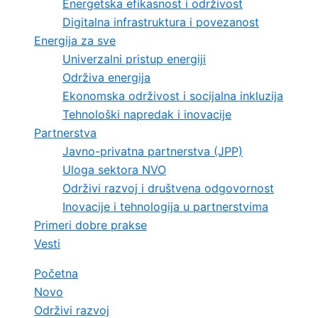
Energetska efikasnost i održivost
Digitalna infrastruktura i povezanost
Energija za sve
Univerzalni pristup energiji
Održiva energija
Ekonomska održivost i socijalna inkluzija
Tehnološki napredak i inovacije
Partnerstva
Javno-privatna partnerstva (JPP)
Uloga sektora NVO
Održivi razvoj i društvena odgovornost
Inovacije i tehnologija u partnerstvima
Primeri dobre prakse
Vesti
Početna
Novo
Održivi razvoj