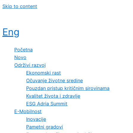
Skip to content
Eng
Početna
Novo
Održivi razvoj
Ekonomski rast
Očuvanje životne sredine
Pouzdan pristup kritičnim sirovinama
Kvalitet života i zdravlje
ESG Adria Summit
E-Mobilnost
Inovacije
Pametni gradovi