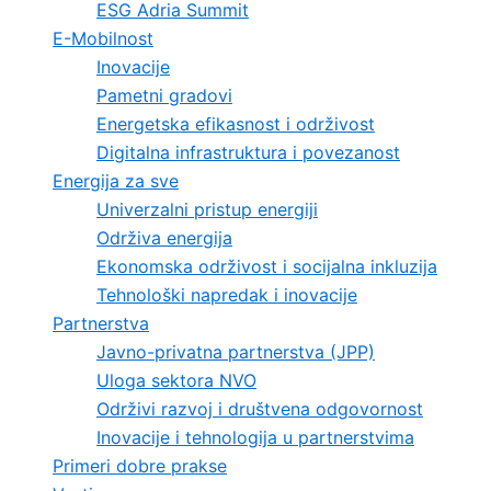
ESG Adria Summit
E-Mobilnost
Inovacije
Pametni gradovi
Energetska efikasnost i održivost
Digitalna infrastruktura i povezanost
Energija za sve
Univerzalni pristup energiji
Održiva energija
Ekonomska održivost i socijalna inkluzija
Tehnološki napredak i inovacije
Partnerstva
Javno-privatna partnerstva (JPP)
Uloga sektora NVO
Održivi razvoj i društvena odgovornost
Inovacije i tehnologija u partnerstvima
Primeri dobre prakse