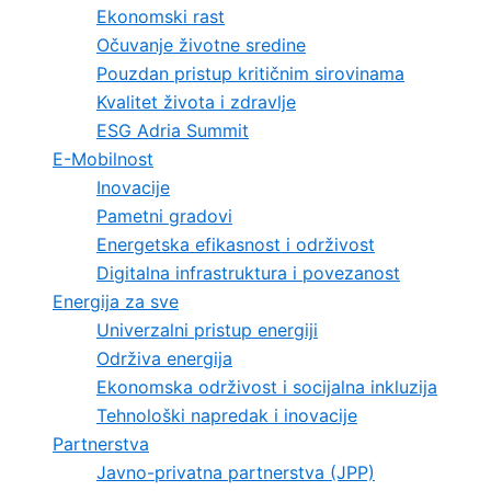
Ekonomski rast
Očuvanje životne sredine
Pouzdan pristup kritičnim sirovinama
Kvalitet života i zdravlje
ESG Adria Summit
E-Mobilnost
Inovacije
Pametni gradovi
Energetska efikasnost i održivost
Digitalna infrastruktura i povezanost
Energija za sve
Univerzalni pristup energiji
Održiva energija
Ekonomska održivost i socijalna inkluzija
Tehnološki napredak i inovacije
Partnerstva
Javno-privatna partnerstva (JPP)